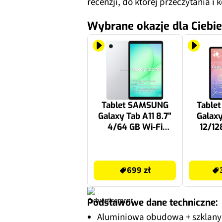
recenzji, do której przeczytania 
Wybrane okazje dla Ciebie
Tablet SAMSUNG
Table
Galaxy Tab A11 8.7"
Galaxy
4/64 GB Wi-Fi
12/12
Srebrny
Srebrn
699 zł
3349 zł
699 zł
Podstawowe dane techniczne:
Aluminiowa obudowa + szklany