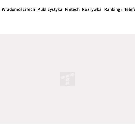
Wiadomości
Tech
Publicystyka
Fintech
Rozrywka
Rankingi
Telef