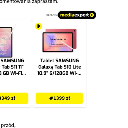
i komentowania zapraszam.
REKLAMA
t SAMSUNG
Tablet SAMSUNG
 Tab S11 11"
Galaxy Tab S10 Lite
8 GB Wi-Fi
10.9" 6/128GB Wi-Fi
y + Rysik S
Czerwony + Rysik S
Pen
Pen
1399 zł
3349 zł
1399 zł
 przód,