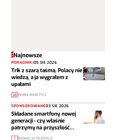
Najnowsze
PORADNIKI
05 SIE 2026
Trik z szarą taśmą. Polacy nie
wiedzą, a ja wygrałem z
upałami
PAWEŁ MARETYCZ
20
SPONSOROWANE
03 SIE 2026
Składane smartfony nowej
generacji - czy właśnie
patrzymy na przyszłość
urządzeń mobilnych?
REDAKCJA TELEPOLIS
1