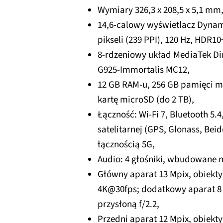
Wymiary 326,3 x 208,5 x 5,1 mm,
14,6-calowy wyświetlacz Dynami
pikseli (239 PPI), 120 Hz, HDR10
8-rdzeniowy układ MediaTek Dim
G925-Immortalis MC12,
12 GB RAM-u, 256 GB pamięci ma
kartę microSD (do 2 TB),
Łączność: Wi-Fi 7, Bluetooth 5.
satelitarnej (GPS, Glonass, Beido
łącznością 5G,
Audio: 4 głośniki, wbudowane 
Główny aparat 13 Mpix, obiekty
4K@30fps; dodatkowy aparat 8 
przysłoną f/2.2,
Przedni aparat 12 Mpix, obiekt