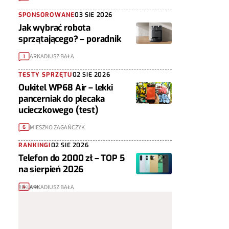
SPONSOROWANE
03 SIE 2026
Jak wybrać robota
sprzątającego? – poradnik
ARKADIUSZ BAŁA
1
TESTY SPRZĘTU
02 SIE 2026
Oukitel WP68 Air – lekki
pancerniak do plecaka
ucieczkowego (test)
MIESZKO ZAGAŃCZYK
6
RANKINGI
02 SIE 2026
Telefon do 2000 zł – TOP 5
na sierpień 2026
ARKADIUSZ BAŁA
4