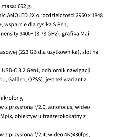
 masa: 692 g,
c AMOLED 2X o rozdzielczości 2960 x 1848
+, wsparcie dla rysika S Pen,
ensity 9400+ (3,73 GHz), grafika Mai-
sowej (223 GB dla użytkownika), slot na
4, USB-C 3.2 Gen1, odbiornik nawigacji
u, Galileo, QZSS), jest też wariant z
mikrofony,
w z przysłoną f/2.0, autofocus, wideo
Mpix, obiektyw ultraszerokokątny z
yw z przysłoną f/2.4, wideo 4K@30fps,