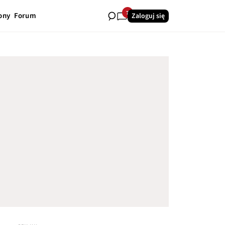
7
ony
Forum
Zaloguj się