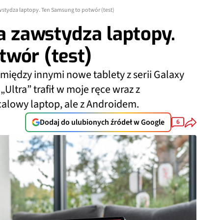
awstydza laptopy. Ten Samsung to potwór (test)
ra zawstydza laptopy.
twór (test)
między innymi nowe tablety z serii Galaxy
„Ultra” trafił w moje ręce wraz z
calowy laptop, ale z Androidem.
Dodaj do ulubionych źródeł w Google
6