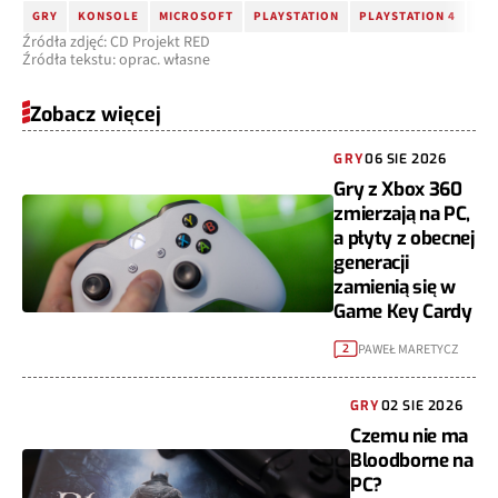
GRY
KONSOLE
MICROSOFT
PLAYSTATION
PLAYSTATION 4
SO
Źródła zdjęć: CD Projekt RED
Źródła tekstu: oprac. własne
Zobacz więcej
GRY
06 SIE 2026
Gry z Xbox 360
zmierzają na PC,
a płyty z obecnej
generacji
zamienią się w
Game Key Cardy
PAWEŁ MARETYCZ
2
GRY
02 SIE 2026
Czemu nie ma
Bloodborne na
PC?