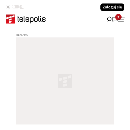
Zaloguj się
7