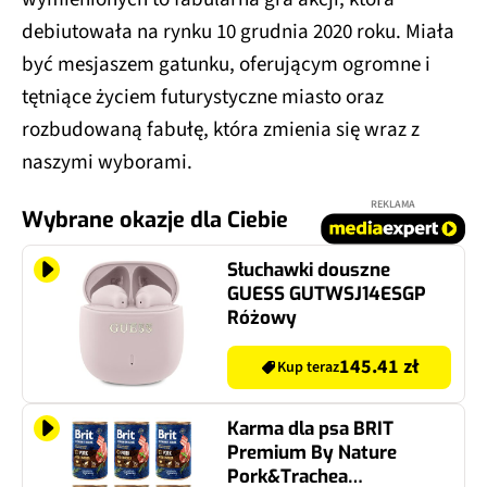
debiutowała na rynku 10 grudnia 2020 roku. Miała
być mesjaszem gatunku, oferującym ogromne i
tętniące życiem futurystyczne miasto oraz
rozbudowaną fabułę, która zmienia się wraz z
naszymi wyborami.
REKLAMA
Wybrane okazje dla Ciebie
Słuchawki douszne
GUESS GUTWSJ14ESGP
Różowy
145.41 zł
Kup teraz
Karma dla psa BRIT
Premium By Nature
Pork&Trachea