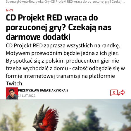
Strona główna
Rozrywka
Gry
CD Projekt RED wraca do porzuconej gry? Czekają nas darmowe dodatki
GRY
CD Projekt RED wraca do
porzuconej gry? Czekają nas
darmowe dodatki
CD Projekt RED zaprasza wszystkich na randkę.
Motywem przewodnim będzie jedna z ich gier.
By spotkać się z polskim producentem gier nie
trzeba wychodzić z domu - całość odbędzie się w
formie internetowej transmisji na platformie
Twitch.
PRZEMYSŁAW BANASIAK (YOKAI)
0
14 LUT 2022