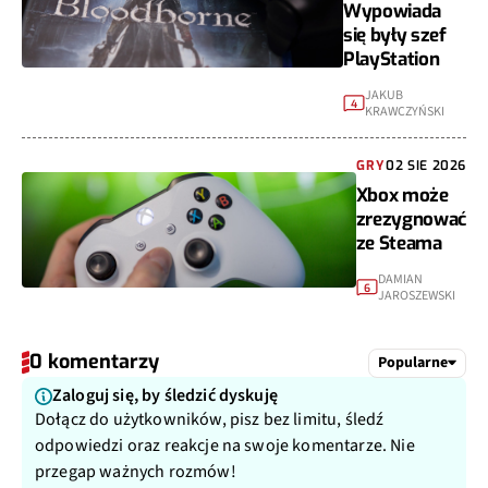
Wypowiada
się były szef
PlayStation
JAKUB
4
KRAWCZYŃSKI
GRY
02 SIE 2026
Xbox może
zrezygnować
ze Steama
DAMIAN
6
JAROSZEWSKI
0 komentarzy
Popularne
Zaloguj się, by śledzić dyskuję
Dołącz do użytkowników, pisz bez limitu, śledź
odpowiedzi oraz reakcje na swoje komentarze. Nie
przegap ważnych rozmów!