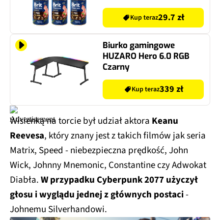
Wieprzowina z tchawicą 6
x 400 g
29.7 zł
Kup teraz
Biurko gamingowe
HUZARO Hero 6.0 RGB
Czarny
339 zł
Kup teraz
Wisienką na torcie był udział aktora
Keanu
Reevesa
, który znany jest z takich filmów jak seria
Matrix, Speed - niebezpieczna prędkość, John
Wick, Johnny Mnemonic, Constantine czy Adwokat
Diabła.
W przypadku Cyberpunk 2077 użyczył
głosu i wyglądu jednej z głównych postaci
-
Johnemu Silverhandowi.