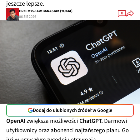
jeszcze lepsze.
PRZEMYSŁAW BANASIAK (YOKAI)
0
06 SIE 2026
Dodaj do ulubionych źródeł w Google
OpenAI
zwiększa możliwości
ChatGPT.
Darmowi
użytkownicy oraz abonenci najtańszego planu Go
już w przyszłym tygodniu otrzymają