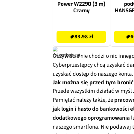
Power W2290 (3 m)
pod
Czarny
HANSGR
74750
83.98 zł
709.99 zł
83.98 zł
6
Oczywiście nie chodzi o nic inneg
Cyberprzestępcy chcą uzyskać d
uzyskać dostęp do naszego konta
Jak można się przed tym bronić
Przede wszystkim działać w myśl z
Pamiętać należy także, że
pracown
jak login i hasło do bankowości e
dodatkowego oprogramowania
l
naszego smartfona. Nie podawaj 