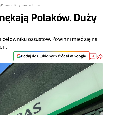
 Polaków. Duży bank na tropie
 nękają Polaków. Duży
a celowniku oszustów. Powinni mieć się na
fon.
Dodaj do ulubionych źródeł w Google
3