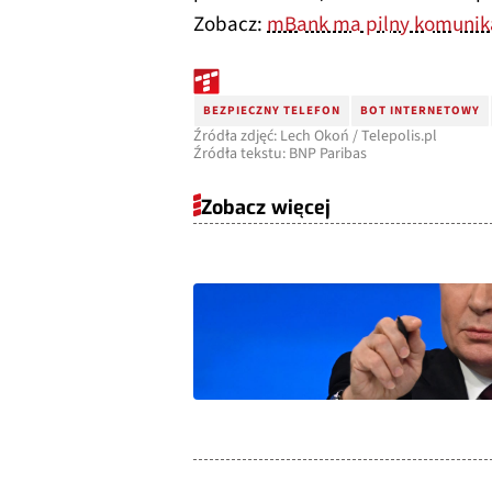
Zobacz:
mBank ma pilny komunika
BEZPIECZNY TELEFON
BOT INTERNETOWY
Źródła zdjęć: Lech Okoń / Telepolis.pl
Źródła tekstu: BNP Paribas
Zobacz więcej