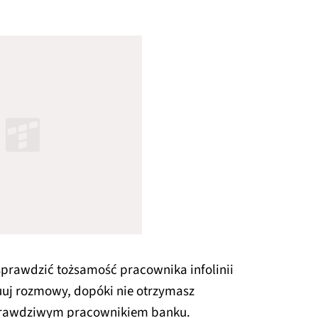
.
sprawdzić tożsamość pracownika infolinii
uuj rozmowy, dopóki nie otrzymasz
 prawdziwym pracownikiem banku.