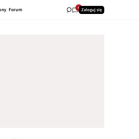
9
ony
Forum
Zaloguj się