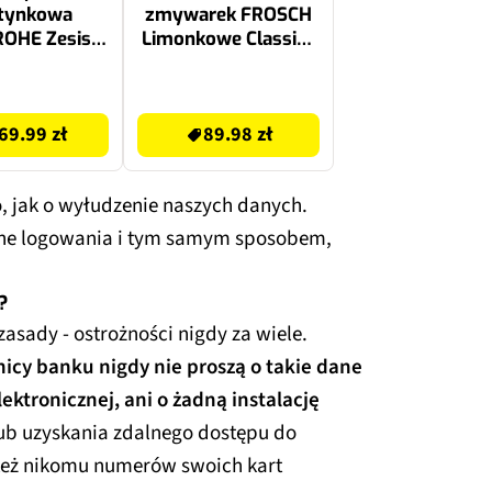
tynkowa
zmywarek FROSCH
OHE Zesis S
Limonkowe Classic -
000 Chrom
140 szt.
89.98 zł
69.99 zł
89.98 zł
o, jak o wyłudzenie naszych danych.
ane logowania i tym samym sposobem,
.
?
asady - ostrożności nigdy za wiele.
icy banku nigdy nie proszą o takie dane
lektronicznej, ani o żadną instalację
ub uzyskania zdalnego dostępu do
też nikomu numerów swoich kart