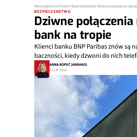
Strona główna
Fintech
Bezpieczeństwo
Dziwne połączenia nękają
BEZPIECZEŃSTWO
Dziwne połączenia
bank na tropie
Klienci banku BNP Paribas znów są n
baczności, kiedy dzwoni do nich tele
ANNA KOPEĆ (ANNAKO)
11 LIP 2024