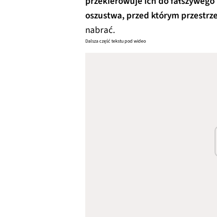
przekierowuje ich do fałszywego
oszustwa, przed którym przestrz
nabrać.
Dalsza część tekstu pod wideo