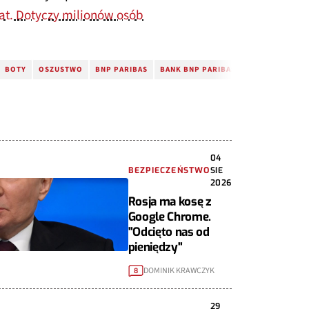
t. Dotyczy milionów osób
BOTY
OSZUSTWO
BNP PARIBAS
BANK BNP PARIBAS
04
BEZPIECZEŃSTWO
SIE
2026
Rosja ma kosę z
Google Chrome.
"Odcięto nas od
pieniędzy"
DOMINIK KRAWCZYK
8
29