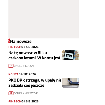
Najnowsze
FINTECH
04 SIE 2026
Na tę nowość w Bliku
czekano latami. W końcu jest!
MACIEJ SIKORSKI
7
KONTA
04 SIE 2026
PKO BP ostrzega, w upały nie
zadziała coś jeszcze
DOMINIK KRAWCZYK
0
FINTECH
04 SIE 2026