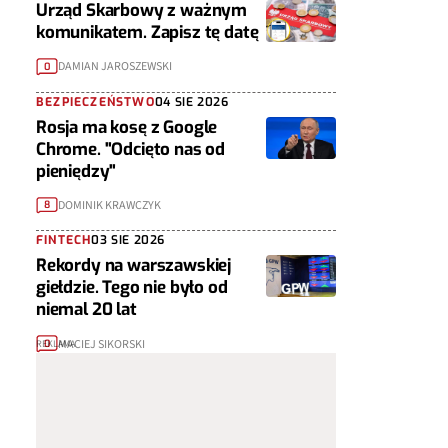
Urząd Skarbowy z ważnym
komunikatem. Zapisz tę datę
DAMIAN JAROSZEWSKI
0
BEZPIECZEŃSTWO
04 SIE 2026
Rosja ma kosę z Google
Chrome. "Odcięto nas od
pieniędzy"
DOMINIK KRAWCZYK
8
FINTECH
03 SIE 2026
Rekordy na warszawskiej
giełdzie. Tego nie było od
niemal 20 lat
MACIEJ SIKORSKI
0