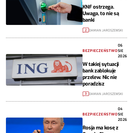
KNF ostrzega.
Uwaga, to nie są
banki
DAMIAN JAROSZEWSKI
2
06
BEZPIECZEŃSTWO
SIE
2026
W takiej sytuacji
bank zablokuje
przelew. Nic nie
poradzisz
DAMIAN JAROSZEWSKI
3
04
BEZPIECZEŃSTWO
SIE
2026
Rosja ma kosę z