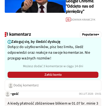
Google Chrome.
"Odcięto nas od
pieniędzy"
DOMINIK KRAWCZYK
10
1 komentarz
Popularne
Zaloguj się, by śledzić dyskuję
Dołącz do użytkowników, pisz bez limitu, śledź
odpowiedzi oraz reakcje na swoje komentarze. Nie
przegap ważnych rozmów!
Możesz dodać 3 komentarze w ciągu 14 dni
Załóż konto
Dodaj komentarz
~gość
06 LUT 2026 · 19:01
A kiedy płatność zbliżeniowe blikiem w 01.07 br. minie 3