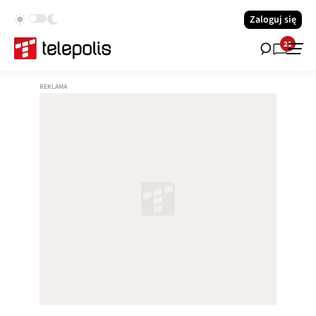
Zaloguj się
21