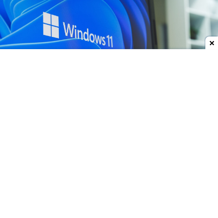
Dodaj do ulubionych źródeł w Google
Windows 11 na 8 GB pamięci? Nie widzę tego
Kryzys na rynku pamięci RAM sprawił, że do
sprzedaży zaczęło trafiać więcej komputerów z 8
GB pamięci. Dla Microsoftu to problem, bo
Windows 11 nie był tworzony z myślą o takich
ograniczeniach.