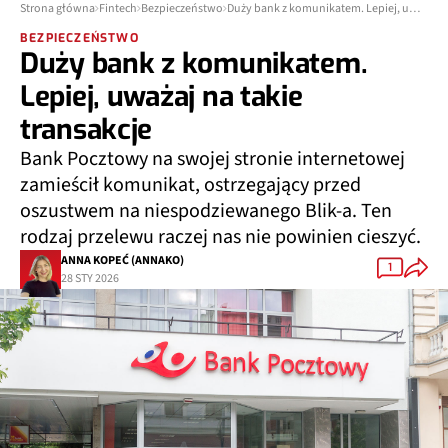
Strona główna
Fintech
Bezpieczeństwo
Duży bank z komunikatem. Lepiej, uważaj na takie transakcje
BEZPIECZEŃSTWO
Duży bank z komunikatem.
Lepiej, uważaj na takie
transakcje
Bank Pocztowy na swojej stronie internetowej
zamieścił komunikat, ostrzegający przed
oszustwem na niespodziewanego Blik-a. Ten
rodzaj przelewu raczej nas nie powinien cieszyć.
ANNA KOPEĆ (ANNAKO)
1
28 STY 2026