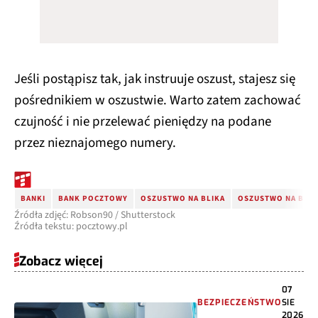
Jeśli postąpisz tak, jak instruuje oszust, stajesz się
pośrednikiem w oszustwie. Warto zatem zachować
czujność i nie przelewać pieniędzy na podane
przez nieznajomego numery.
BANKI
BANK POCZTOWY
OSZUSTWO NA BLIKA
OSZUSTWO NA BLIK
Źródła zdjęć: Robson90 / Shutterstock
Źródła tekstu: pocztowy.pl
Zobacz więcej
07
BEZPIECZEŃSTWO
SIE
2026