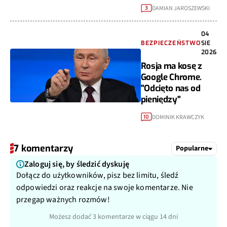
DAMIAN JAROSZEWSKI
3
04
BEZPIECZEŃSTWO
SIE
2026
Rosja ma kosę z
Google Chrome.
"Odcięto nas od
pieniędzy"
DOMINIK KRAWCZYK
10
7 komentarzy
Popularne
Zaloguj się, by śledzić dyskuję
Dołącz do użytkowników, pisz bez limitu, śledź
odpowiedzi oraz reakcje na swoje komentarze. Nie
przegap ważnych rozmów!
Możesz dodać 3 komentarze w ciągu 14 dni