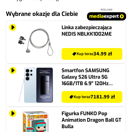
REKLAMA
Wybrane okazje dla Ciebie
Linka zabezpieczająca
NEDIS NBLKK1002ME
34.99 zł
Kup teraz
Smartfon SAMSUNG
Galaxy S26 Ultra 5G
16GB/1TB 6.9" 120Hz
Jasnoniebieski SM-S948
7181.99 zł
Kup teraz
Figurka FUNKO Pop
Animation Dragon Ball GT
Bulla