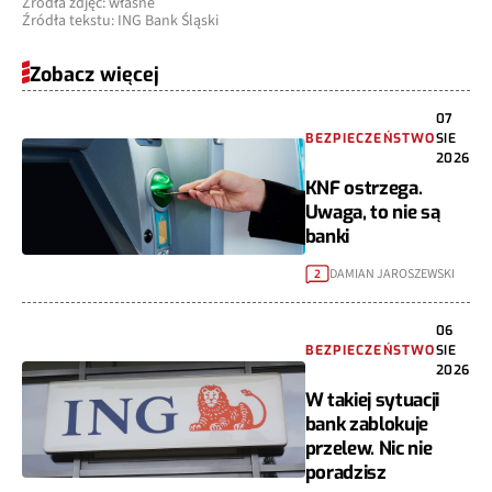
Źródła zdjęć: własne
Źródła tekstu: ING Bank Śląski
Zobacz więcej
07
BEZPIECZEŃSTWO
SIE
2026
KNF ostrzega.
Uwaga, to nie są
banki
DAMIAN JAROSZEWSKI
2
06
BEZPIECZEŃSTWO
SIE
2026
W takiej sytuacji
bank zablokuje
przelew. Nic nie
poradzisz