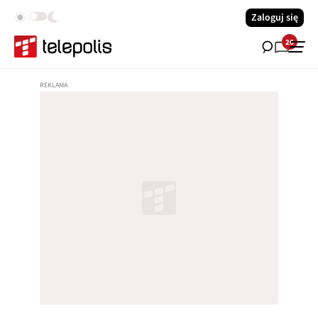
Zaloguj się
26