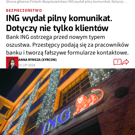
Strona główna
Fintech
Bezpieczeństwo
ING wydał pilny komunikat. Dotyczy nie tylko klientów
BEZPIECZEŃSTWO
ING wydał pilny komunikat.
Dotyczy nie tylko klientów
Bank ING ostrzega przed nowym typem
oszustwa. Przestępcy podają się za pracowników
banku i tworzą fałszywe formularze kontaktowe.
ANNA RYMSZA (XYRCON)
7
01 LIP 2024