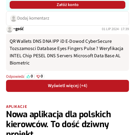
Załóż konto
Dodaj komentarz
~gość
01 LIP 2024 · 17:39
QR Wallets DNS DNA IPP iD E-Dowod CyberSecure
Tozszamosci Database Eyes Fingers Pulse ? Weryfikacja
INTEL Chip PESEL DNS Servers Microsoft Data Base AL
Biometric
0
0
Odpowiedz
Wyświetl więcej (+4)
APLIKACJE
Nowa aplikacja dla polskich
kierowców. To dość dziwny
projekt