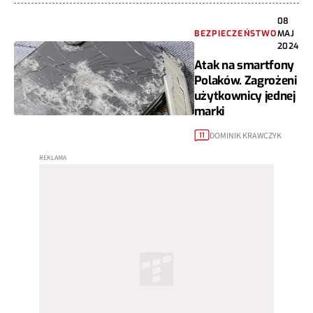
08
BEZPIECZEŃSTWO
MAJ
2024
Atak na smartfony
Polaków. Zagrożeni
użytkownicy jednej
marki
DOMINIK KRAWCZYK
11