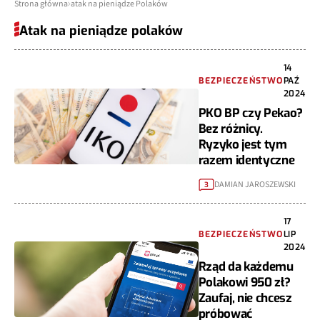
Strona główna
atak na pieniądze Polaków
Atak na pieniądze polaków
14
BEZPIECZEŃSTWO
PAŹ
2024
PKO BP czy Pekao?
Bez różnicy.
Ryzyko jest tym
razem identyczne
DAMIAN JAROSZEWSKI
3
17
BEZPIECZEŃSTWO
LIP
2024
Rząd da każdemu
Polakowi 950 zł?
Zaufaj, nie chcesz
próbować