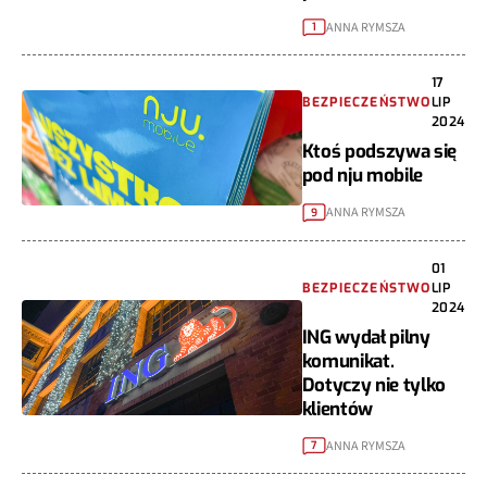
ANNA RYMSZA
1
17
BEZPIECZEŃSTWO
LIP
2024
Ktoś podszywa się
pod nju mobile
ANNA RYMSZA
9
01
BEZPIECZEŃSTWO
LIP
2024
ING wydał pilny
komunikat.
Dotyczy nie tylko
klientów
ANNA RYMSZA
7