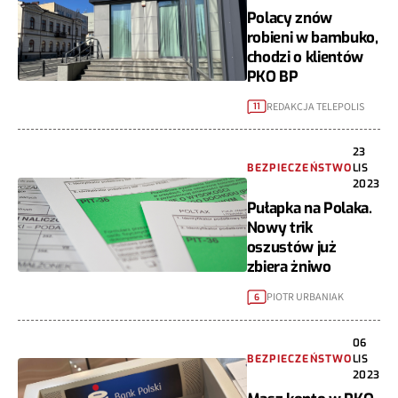
Polacy znów
robieni w bambuko,
chodzi o klientów
PKO BP
REDAKCJA TELEPOLIS
11
23
BEZPIECZEŃSTWO
LIS
2023
Pułapka na Polaka.
Nowy trik
oszustów już
zbiera żniwo
PIOTR URBANIAK
6
06
BEZPIECZEŃSTWO
LIS
2023