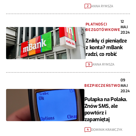
ANNA RYMSZA
2
12
PŁATNOŚCI
MAJ
BEZGOTÓWKOWE
2024
Znikły ci pieniądze
z konta? mBank
radzi, co robić
ANNA RYMSZA
9
09
BEZPIECZEŃSTWO
MAJ
2024
Pułapka na Polaka.
Znów SMS, ale
powtórz i
zapamiętaj
DOMINIK KRAWCZYK
4