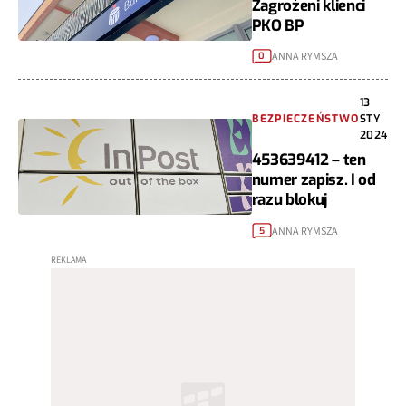
Zagrożeni klienci
PKO BP
ANNA RYMSZA
0
13
BEZPIECZEŃSTWO
STY
2024
453639412 – ten
numer zapisz. I od
razu blokuj
ANNA RYMSZA
5