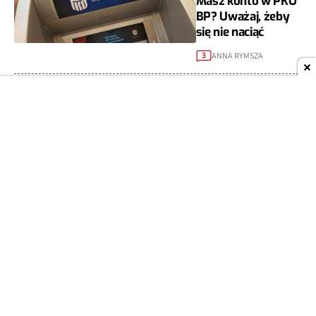
Masz konto w PKO
BP? Uważaj, żeby
się nie naciąć
ANNA RYMSZA
3
23
BEZPIECZEŃSTWO
PAŹ
2023
Polacy znów
nabijani w butelkę.
Chodzi o klientów
ING
ANNA RYMSZA
2