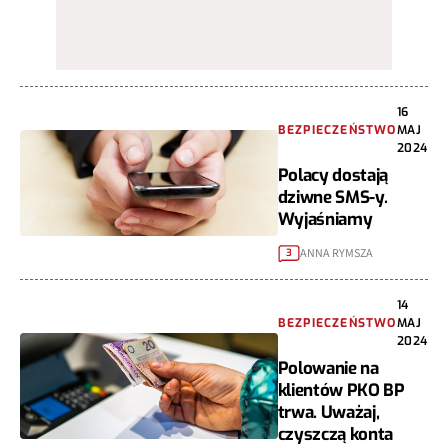
16
BEZPIECZEŃSTWO
MAJ
2024
Polacy dostają
dziwne SMS-y.
Wyjaśniamy
ANNA RYMSZA
3
14
BEZPIECZEŃSTWO
MAJ
2024
Polowanie na
klientów PKO BP
trwa. Uważaj,
czyszczą konta