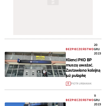
20
BEZPIECZEŃSTWO
GRU
2023
Klienci PKO BP
muszą uważać.
Zastawiono kolejną
już pułapkę
PIOTR URBANIAK
0
11
BEZPIECZEŃSTWO
GRU
2023