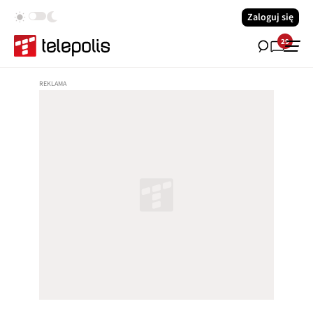
Zaloguj się
29