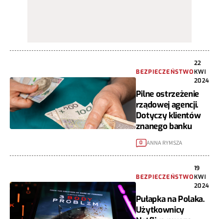
22
BEZPIECZEŃSTWO
KWI
2024
Pilne ostrzeżenie
rządowej agencji.
Dotyczy klientów
znanego banku
ANNA RYMSZA
0
19
BEZPIECZEŃSTWO
KWI
2024
Pułapka na Polaka.
Użytkownicy