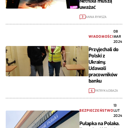
Netflixa muszą
uważać
ANNA RYMSZA
3
08
WIADOMOŚCI
MAR
2024
Przyjechali do
Polski z
Ukrainy.
Udawali
pracowników
banku
PATRYK ŁOBAZA
6
13
BEZPIECZEŃSTWO
LUT
2024
Pułapka na Polaka.