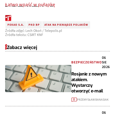
Łatwo wpaść w pułapkę
PEKAO S.A.
PKO BP
ATAK NA PIENIĄDZE POLAKÓW
Źródła zdjęć: Lech Okoń / Telepolis.pl
Źródła tekstu: CSiRT KNF
Zobacz więcej
06
BEZPIECZEŃSTWO
SIE
2026
Rosjanie z nowym
atakiem.
Wystarczy
otworzyć e-mail
PRZEMYSŁAW BANASIAK
0
06