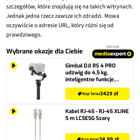
szczegółów, które znajdują się na takich witrynach.
Jednak jedna rzecz zawsze ich zdradzi. Mowa
oczywiście o adresie URL, który różni się od
prawdziwego.
REKLAMA
Wybrane okazje dla Ciebie
Gimbal DJI RS 4 PRO
udźwig do 4,5 kg,
inteligentne funkcje,
orientacja pionowa i
pozioma
3429 zł
Kup teraz
Kabel RJ-45 - RJ-45 XLINE
5 m LC5E5G Szary
34.99 zł
Kup teraz