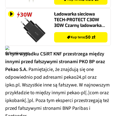
Ładowarka sieciowa
TECH-PROTECT C30W
30W Czarny ładowarka
do telefonu USB, USB-C
50 zł
Kup teraz
W tym wypadku CSiRT KNF przestrzega między
innymi przed fałszywymi stronami PKO BP oraz
Pekao S.A.
Pamiętajcie, że znajdują się one
odpowiednio pod adresami pekao24.pl oraz
ipko.pl. Wszystkie inne są fałszywe. W najnowszym
przykładzie to między innymi pekao-pl[.]com oraz
ipkobank[.]pl. Poza tym eksperci przestrzegają też
przed fałszywymi stronami BNP Paribas i
Santander.