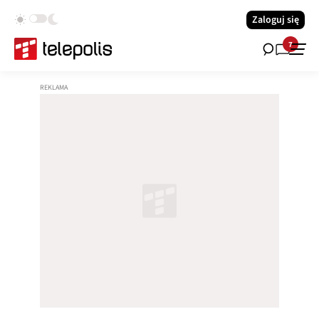
Zaloguj się
7