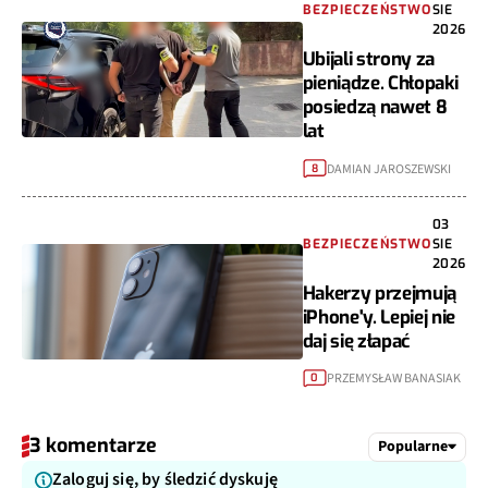
BEZPIECZEŃSTWO
SIE
2026
Ubijali strony za
pieniądze. Chłopaki
posiedzą nawet 8
lat
DAMIAN JAROSZEWSKI
8
03
BEZPIECZEŃSTWO
SIE
2026
Hakerzy przejmują
iPhone'y. Lepiej nie
daj się złapać
PRZEMYSŁAW BANASIAK
0
3 komentarze
Popularne
Zaloguj się, by śledzić dyskuję