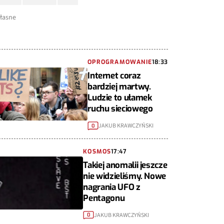
własne
OPROGRAMOWANIE
18:33
Internet coraz
bardziej martwy.
Ludzie to ułamek
ruchu sieciowego
JAKUB KRAWCZYŃSKI
0
KOSMOS
17:47
Takiej anomalii jeszcze
nie widzieliśmy. Nowe
nagrania UFO z
Pentagonu
JAKUB KRAWCZYŃSKI
0