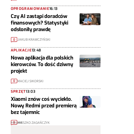
OPROGRAMOWANIE
16:13
Czy AI zastąpi doradców
finansowych? Statystyki
odsłoniły prawdę
JAKUB KRAWCZYŃSKI
0
APLIKACJE
13:48
Nowa aplikacja dla polskich
kierowców. To dość dziwny
projekt
MACIEJ SIKORSKI
0
SPRZĘT
13:03
Xiaomi znów coś wyciekło.
Nowy Redmi przed premierą
bez tajemnic
MIESZKO ZAGAŃCZYK
0