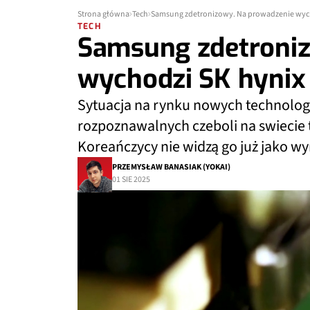
Strona główna
Tech
Samsung zdetronizowy. Na prowadzenie wyc
TECH
Samsung zdetroniz
wychodzi SK hynix
Sytuacja na rynku nowych technologii
rozpoznawalnych czeboli na swiecie 
Koreańczycy nie widzą go już jako w
PRZEMYSŁAW BANASIAK (YOKAI)
01 SIE 2025