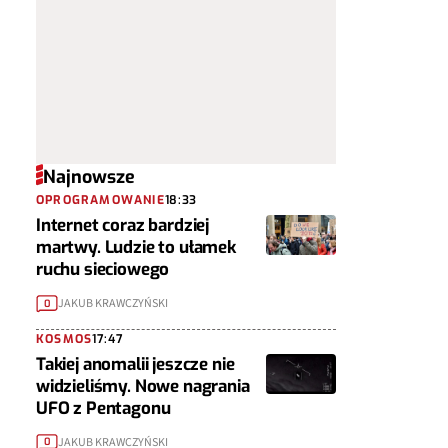
Najnowsze
OPROGRAMOWANIE
18:33
Internet coraz bardziej
martwy. Ludzie to ułamek
ruchu sieciowego
JAKUB KRAWCZYŃSKI
0
KOSMOS
17:47
Takiej anomalii jeszcze nie
widzieliśmy. Nowe nagrania
UFO z Pentagonu
JAKUB KRAWCZYŃSKI
0