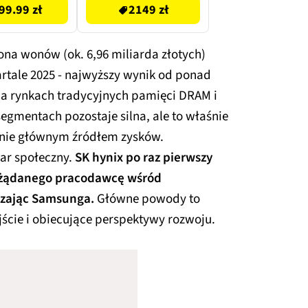
99.99 zł
2149 zł
iona wonów (ok. 6,96 miliarda złotych)
rtale 2025 - najwyższy wynik od ponad
 na rynkach tradycyjnych pamięci DRAM i
gmentach pozostaje silna, ale to właśnie
ecnie głównym źródłem zysków.
ar społeczny.
SK hynix po raz pierwszy
pożądanego pracodawcę wśród
dzając Samsunga.
Główne powody to
jście i obiecujące perspektywy rozwoju.