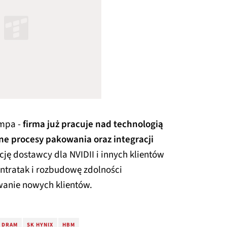
empa -
firma już pracuje nad technologią
e procesy pakowania oraz integracji
ję dostawcy dla NVIDII i innych klientów
ntratak i rozbudowę zdolności
anie nowych klientów.
DRAM
SK HYNIX
HBM