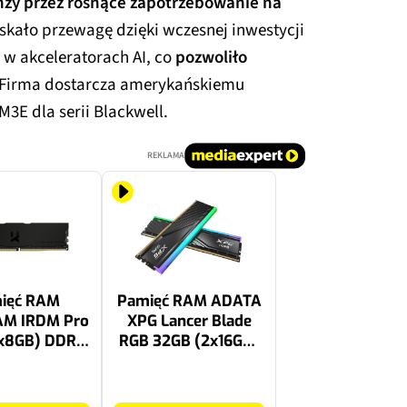
nży przez rosnące zapotrzebowanie na
yskało przewagę dzięki wczesnej inwestycji
 w akceleratorach AI, co
pozwoliło
 Firma dostarcza amerykańskiemu
3E dla serii Blackwell.
REKLAMA
ięć RAM
Pamięć RAM ADATA
M IRDM Pro
XPG Lancer Blade
2x8GB) DDR4
RGB 32GB (2x16GB)
MT/s CL18
DDR5 6000MT/s
CL36
2149 zł