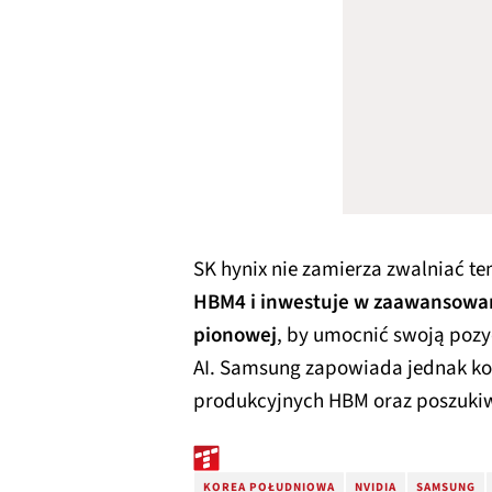
SK hynix nie zamierza zwalniać t
HBM4 i inwestuje w zaawansowan
pionowej
, by umocnić swoją pozyc
AI. Samsung zapowiada jednak ko
produkcyjnych HBM oraz poszukiw
KOREA POŁUDNIOWA
NVIDIA
SAMSUNG