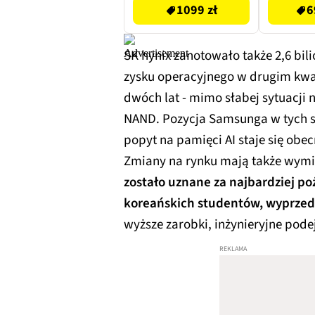
1099 zł
6
SK hynix zanotowało także 2,6 bil
zysku operacyjnego w drugim kwa
dwóch lat - mimo słabej sytuacji
NAND. Pozycja Samsunga w tych se
popyt na pamięci AI staje się ob
Zmiany na rynku mają także wymi
zostało uznane za najbardziej 
koreańskich studentów, wyprze
wyższe zarobki, inżynieryjne pode