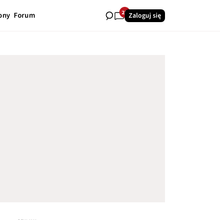
27
ony
Forum
Zaloguj się