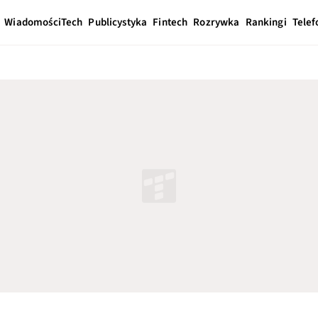
Wiadomości
Tech
Publicystyka
Fintech
Rozrywka
Rankingi
Telef