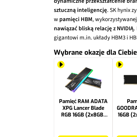
dynamiczne przekształcenie bra
sztuczną inteligencję
. SK hynix z
w
pamięci HBM
, wykorzystywanej
nawiązać bliską relację z NVIDIĄ
.
gigantowi m.in. układy HBM3 i HBM
Wybrane okazje dla Ciebie
Pamięć RAM ADATA
Pam
XPG Lancer Blade
GOODRA
RGB 16GB (2x8GB)
16GB (
DDR5 5600MT/s
3600
CL46
1099 zł
699.99 zł