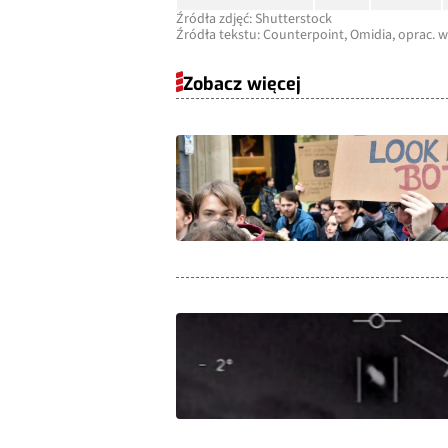
Źródła zdjęć: Shutterstock
Źródła tekstu: Counterpoint, Omidia, oprac. 
Zobacz więcej