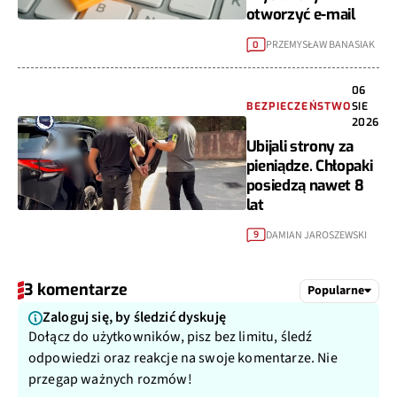
otworzyć e-mail
PRZEMYSŁAW BANASIAK
0
06
BEZPIECZEŃSTWO
SIE
2026
Ubijali strony za
pieniądze. Chłopaki
posiedzą nawet 8
lat
DAMIAN JAROSZEWSKI
9
3 komentarze
Popularne
Zaloguj się, by śledzić dyskuję
Dołącz do użytkowników, pisz bez limitu, śledź
odpowiedzi oraz reakcje na swoje komentarze. Nie
przegap ważnych rozmów!