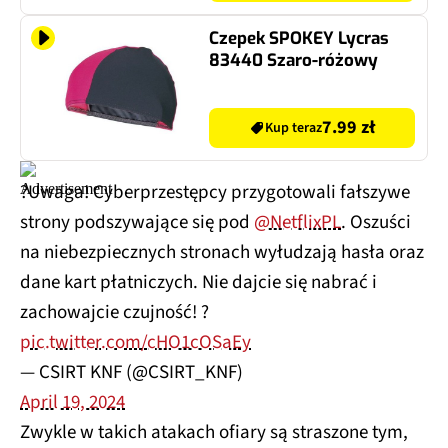
Czepek SPOKEY Lycras
83440 Szaro-różowy
7.99 zł
Kup teraz
?Uwaga! Cyberprzestępcy przygotowali fałszywe
strony podszywające się pod
@NetflixPL
. Oszuści
na niebezpiecznych stronach wyłudzają hasła oraz
dane kart płatniczych. Nie dajcie się nabrać i
zachowajcie czujność! ?
pic.twitter.com/cHO1cOSaEy
— CSIRT KNF (@CSIRT_KNF)
April 19, 2024
Zwykle w takich atakach ofiary są straszone tym,