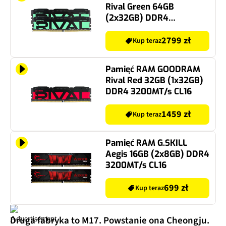
Rival Green 64GB
(2x32GB) DDR4
3200MT/s CL18
2799 zł
Kup teraz
Pamięć RAM GOODRAM
Rival Red 32GB (1x32GB)
DDR4 3200MT/s CL16
1459 zł
Kup teraz
Pamięć RAM G.SKILL
Aegis 16GB (2x8GB) DDR4
3200MT/s CL16
699 zł
Kup teraz
Druga fabryka to M17. Powstanie ona Cheongju.