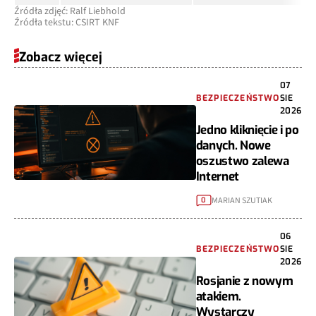
Źródła zdjęć: Ralf Liebhold
Źródła tekstu: CSIRT KNF
Zobacz więcej
07
BEZPIECZEŃSTWO
SIE
2026
Jedno kliknięcie i po
danych. Nowe
oszustwo zalewa
Internet
MARIAN SZUTIAK
0
06
BEZPIECZEŃSTWO
SIE
2026
Rosjanie z nowym
atakiem.
Wystarczy