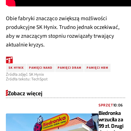
Obie fabryki znacząco zwiększą możliwości
produkcyjne SK Hynix. Trudno jednak oczekiwać,
aby w znaczącym stopniu rozwiązały trwający
aktualnie kryzys.
SK HYNIX
PAMIĘCI NAND
PAMIĘCI DRAM
PAMIĘCI HBM
Źródła zdjęć: SK Hynix
Źródła tekstu: TechSpot
Zobacz więcej
SPRZĘT
10:06
Biedronka
wrzuciła za
99 zł. Drugi