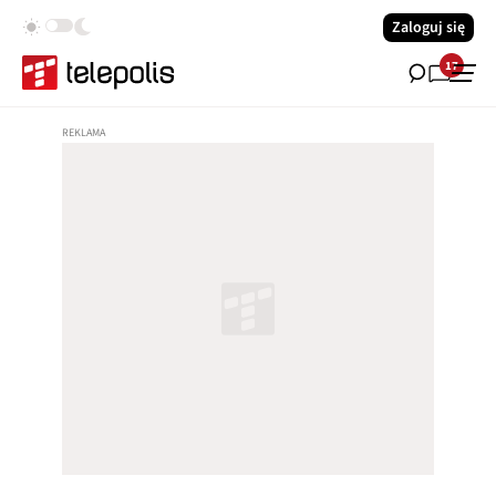
Zaloguj się
17