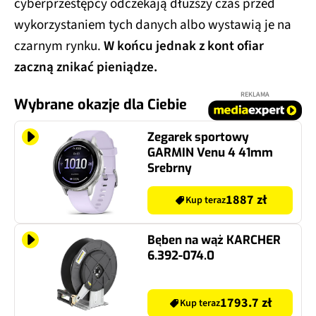
cyberprzestępcy odczekają dłuższy czas przed
wykorzystaniem tych danych albo wystawią je na
czarnym rynku.
W końcu jednak z kont ofiar
zaczną znikać pieniądze.
REKLAMA
Wybrane okazje dla Ciebie
Zegarek sportowy
GARMIN Venu 4 41mm
Srebrny
1887 zł
Kup teraz
Bęben na wąż KARCHER
6.392-074.0
1793.7 zł
Kup teraz