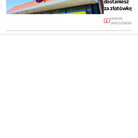
dostaniesz
za złotówkę
DAMIAN
0
JAROSZEWSKI
SPRZĘT
09:16
Google
Pixel 11 Pro
XL już w
sprzedaży.
W Turcji na
czarnym
rynku
MIESZKO
1
ZAGAŃCZYK
SPRZĘT
08:35
Zmierzyli 100
popularnych