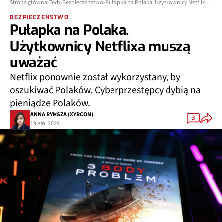
Strona główna
Tech
Bezpieczeństwo
Pułapka na Polaka. Użytkownicy Netflixa muszą uważać
BEZPIECZEŃSTWO
Pułapka na Polaka.
Użytkownicy Netflixa muszą
uważać
Netflix ponownie został wykorzystany, by
oszukiwać Polaków. Cyberprzestępcy dybią na
pieniądze Polaków.
ANNA RYMSZA (XYRCON)
3
19 KWI 2024