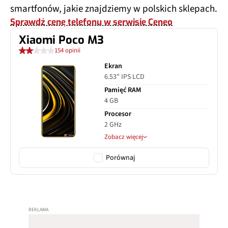
smartfonów, jakie znajdziemy w polskich sklepach.
Sprawdź cenę telefonu w serwisie Ceneo
Xiaomi Poco M3
154 opinii
Ekran
6.53" IPS LCD
Pamięć RAM
4 GB
Procesor
2 GHz
Zobacz więcej
Porównaj