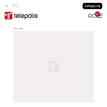
Zaloguj się
29