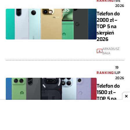
RANKINGI
SIE
2026
Telefon do
2000 zł –
TOP 5 na
sierpień
2026
ARKADIUSZ
4
BAŁA
19
RANKINGI
LIP
2026
Telefon do
1500 zł –
TOP 5 na
lipiec 2026
ARKADIUSZ
0
BAŁA