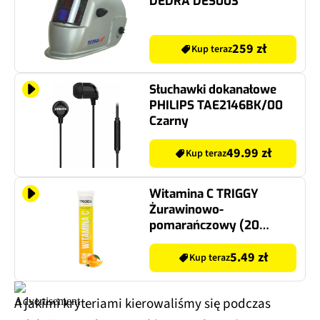
DEDRA DES003
259 zł
Kup teraz
Słuchawki dokanałowe
PHILIPS TAE2146BK/00
Czarny
49.99 zł
Kup teraz
Witamina C TRIGGY
Żurawinowo-
pomarańczowy (20
tabletek)
5.49 zł
Kup teraz
A jakimi kryteriami kierowaliśmy się podczas