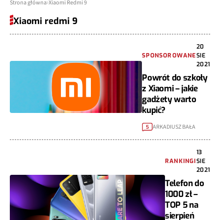
Strona główna
Xiaomi Redmi 9
Xiaomi redmi 9
20
SPONSOROWANE
SIE
2021
Powrót do szkoły
z Xiaomi – jakie
gadżety warto
kupić?
ARKADIUSZ BAŁA
5
13
RANKINGI
SIE
2021
Telefon do
1000 zł –
TOP 5 na
sierpień