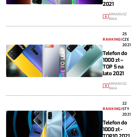
2021
ARKADIUSZ
6
BAŁA
25
RANKINGI
CZE
2021
Telefon do
1000 zł –
TOP 5 na
lato 2021
ARKADIUSZ
9
BAŁA
22
RANKINGI
STY
2021
Telefon do
1000 zł -
TOP10 2021