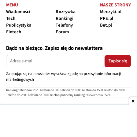
MENU
NASZE STRONY
Wiadomości
Rozrywka
Meczyki.pl
Tech
Rankingi
PPE.pl
Publicystyka
Telefony
Bet.pl
Fintech
Forum
Bądź na bieżąco. Zapisz się do newslettera
Zapisz się
Zapisując się na newsletter wyrażasz zgodę na przesyłanie informacji
marketingowych
Ranking telefonów 2026
Telefon do 500
Telefon do 1000
Telefon do 1500
Telefon do 2000
Telefon do 2500
Telefon do 3000
Telefon pancerny
ranking telewizorów 65 cali
O nas
Reklama
Regulamin
Polityka prywatności
Kontakt
Ustawienia prywatności
Copyright © 2004-2026
TELEPOLIS.PL
Telepolis.pl
jest częścią
OV Grupa sp. z o.o.