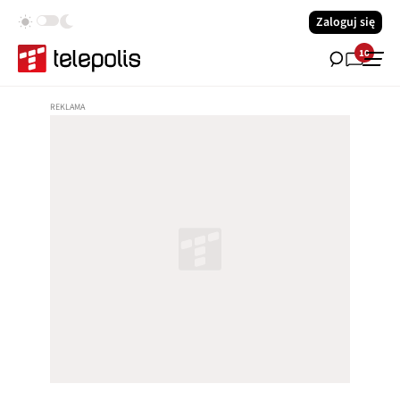
Zaloguj się
10