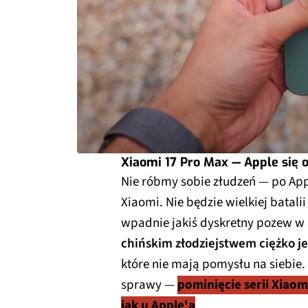
Xiaomi 17 Pro Max — Apple się 
Nie róbmy sobie złudzeń — po App
Xiaomi. Nie będzie wielkiej batal
wpadnie jakiś dyskretny pozew w s
chińskim złodziejstwem ciężko je
które nie mają pomysłu na siebie.
sprawy —
pominięcie serii Xiaom
jak u Apple'a
.