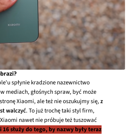
obrazi?
le'u spłynie kradzione nazewnictwo
ii w mediach, głośnych spraw, być może
tronę Xiaomi, ale też nie oszukujmy się,
z
st walczyć
. To już trochę taki styl firm,
 Xiaomi nawet nie próbuje też tuszować
i 16 służy do tego, by nazwy były teraz