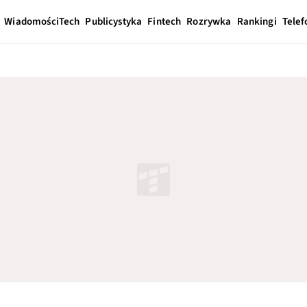
Wiadomości
Tech
Publicystyka
Fintech
Rozrywka
Rankingi
Telef