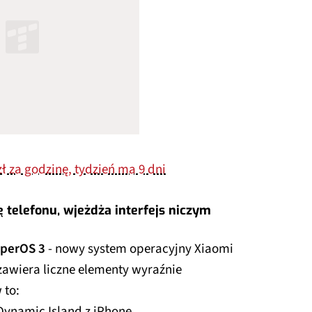
zł za godzinę, tydzień ma 9 dni
 telefonu, wjeżdża interfejs niczym
perOS 3
- nowy system operacyjny Xiaomi
 zawiera liczne elementy wyraźnie
 to:
ynamic Island z iPhone,