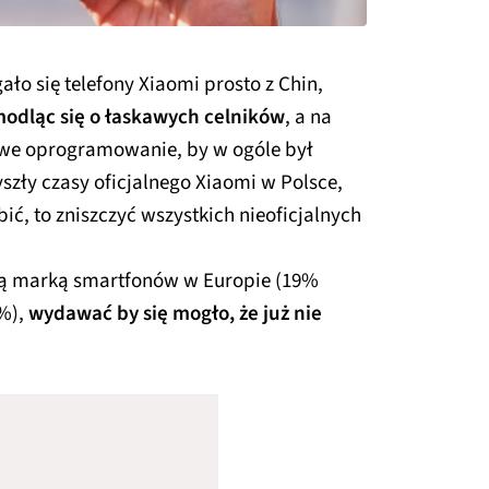
ło się telefony Xiaomi prosto z Chin,
odląc się o łaskawych celników
, a na
owe oprogramowanie, by w ogóle był
szły czasy oficjalnego Xiaomi w Polsce,
ić, to zniszczyć wszystkich nieoficjalnych
szą marką smartfonów w Europie (19%
4%),
wydawać by się mogło, że już nie