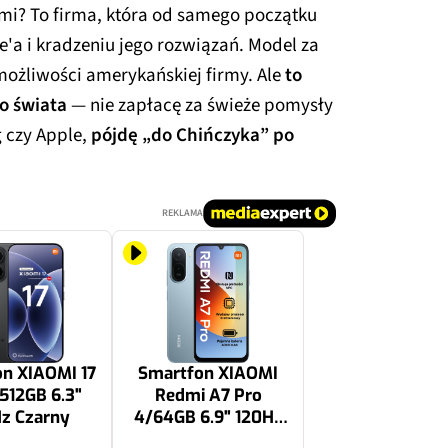
omi? To firma, która od samego początku
'a i kradzeniu jego rozwiązań. Model za
ożliwości amerykańskiej firmy. Ale
to
o świata
— nie zapłacę za świeże pomysły
g czy Apple,
pójdę „do Chińczyka” po
REKLAMA
n XIAOMI 17
Smartfon XIAOMI
512GB 6.3"
Redmi A7 Pro
z Czarny
4/64GB 6.9" 120Hz
Niebieski