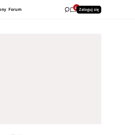
26
ony
Forum
Zaloguj się