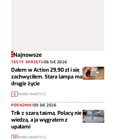
Najnowsze
TESTY SPRZĘTU
06 SIE 2026
Dałem w Action 29,90 zł i się
zachwyciłem. Stara lampa ma
drugie życie
PAWEŁ MARETYCZ
6
PORADNIKI
05 SIE 2026
Trik z szarą taśmą. Polacy nie
wiedzą, a ja wygrałem z
upałami
PAWEŁ MARETYCZ
20