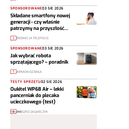
SPONSOROWANE
03 SIE 2026
Składane smartfony nowej
generacji - czy właśnie
patrzymy na przyszłość
urządzeń mobilnych?
REDAKCJA TELEPOLIS
1
SPONSOROWANE
03 SIE 2026
Jak wybrać robota
sprzątającego? – poradnik
ARKADIUSZ BAŁA
1
TESTY SPRZĘTU
02 SIE 2026
Oukitel WP68 Air – lekki
pancerniak do plecaka
ucieczkowego (test)
MIESZKO ZAGAŃCZYK
6