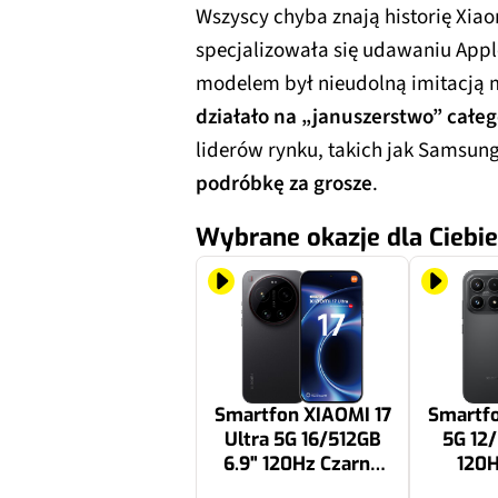
Wszyscy chyba znają historię Xia
specjalizowała się udawaniu Apple
modelem był nieudolną imitacją m
działało na „januszerstwo” całeg
liderów rynku, takich jak Samsun
podróbkę za grosze
.
Wybrane okazje dla Ciebie
Smartfon XIAOMI 17
Smartfo
Ultra 5G 16/512GB
5G 12/
6.9" 120Hz Czarny
120H
EU