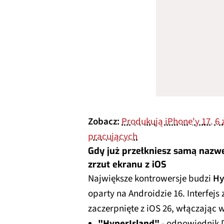
Zobacz:
Produkują iPhone'y 17. 6 
pracujących
Gdy już przełkniesz samą nazwę
zrzut ekranu z iOS
Największe kontrowersje budzi
Hy
oparty na Androidzie 16. Interfejs
zaczerpnięte z iOS 26, włączając w
"HyperIsland"
- odpowiednik D