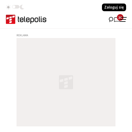
Zaloguj się
26