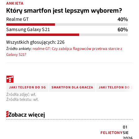
ANKIETA
Który smartfon jest lepszym wyborem?
40%
Realme GT
60%
Samsung Galaxy S21
Wszystkich głosujących: 226
Źródło ankiety:
realme GT: Czy zabójca flagowców przetrwa starcie z
Galaxy S21?
JAKI TELEFON DO 5G
SMARTFON DLA GRACZA
JAKI TELEFON DO 2000
Źródła zdjęć: wł.
Źródła tekstu: wł.
Zobacz więcej
01
FELIETONY
SIE
2026