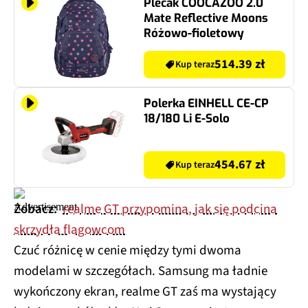
Plecak COOCAZOO 2.0
Mate Reflective Moons
Różowo-fioletowy
514.39 zł
Kup teraz
Polerka EINHELL CE-CP
18/180 Li E-Solo
454.67 zł
Kup teraz
Zobacz:
realme GT przypomina, jak się podcina
skrzydła flagowcom
Czuć różnicę w cenie między tymi dwoma
modelami w szczegółach. Samsung ma ładnie
wykończony ekran, realme GT zaś ma wystający