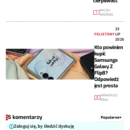
cierpliwość
MACIEJ
1
SIKORSKI
23
FELIETONY
LIP
2026
Kto powinien
kupić
Samsunga
Galaxy Z
Flip8?
Odpowiedź
jest prosta
ARKADIUSZ
5
BAŁA
5 komentarzy
Popularne
Zaloguj się, by śledzić dyskuję