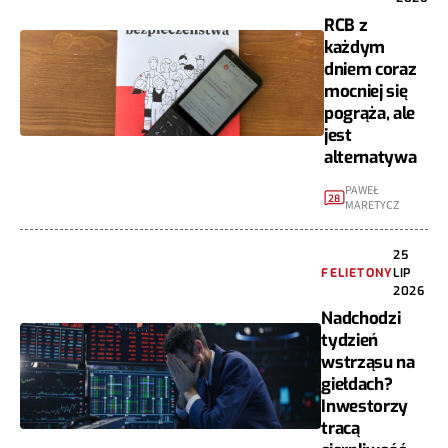
RCB z
każdym
dniem coraz
mocniej się
pogrąża, ale
jest
alternatywa
PAWEŁ
28
MARETYCZ
25
FELIETONY
LIP
2026
Nadchodzi
tydzień
wstrząsu na
giełdach?
Inwestorzy
tracą