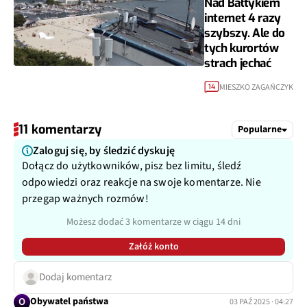
Nad Bałtykiem
internet 4 razy
szybszy. Ale do
tych kurortów
strach jechać
MIESZKO ZAGAŃCZYK
14
11 komentarzy
Popularne
Zaloguj się, by śledzić dyskuję
Dołącz do użytkowników, pisz bez limitu, śledź
odpowiedzi oraz reakcje na swoje komentarze. Nie
przegap ważnych rozmów!
Możesz dodać 3 komentarze w ciągu 14 dni
Załóż konto
Dodaj komentarz
O
Obywatel państwa
03 PAŹ 2025 · 04:27