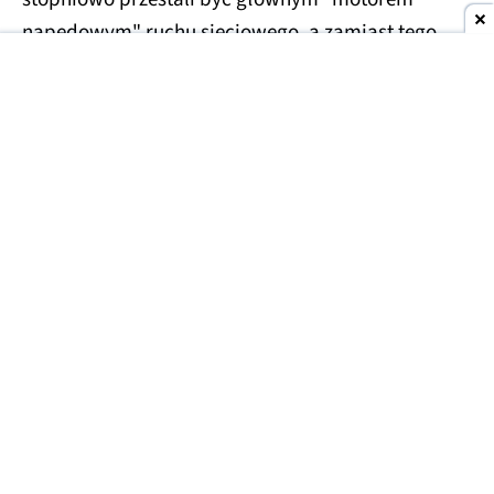
napędowym" ruchu sieciowego, a zamiast tego
wszystko zaczęły dyktować algorytmy, a ruch
sieciowy był stopniowo dominowany przez boty.