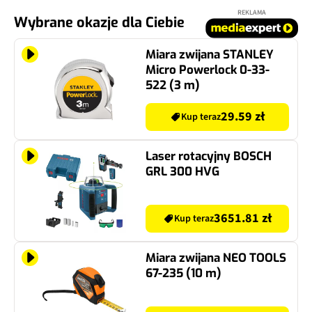
REKLAMA
Wybrane okazje dla Ciebie
Miara zwijana STANLEY
Micro Powerlock 0-33-
522 (3 m)
29.59 zł
Kup teraz
Laser rotacyjny BOSCH
GRL 300 HVG
3651.81 zł
Kup teraz
Miara zwijana NEO TOOLS
67-235 (10 m)