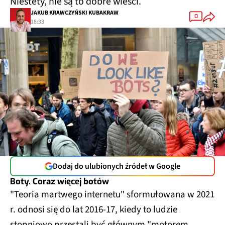
Niestety, nie są to dobre wieści.
JAKUB KRAWCZYŃSKI KUBAKRAW
0
18:33
Dodaj do ulubionych źródeł w Google
Boty. Coraz więcej botów
"Teoria martwego internetu" sformułowana w 2021
r. odnosi się do lat 2016-17, kiedy to ludzie
stopniowo przestali być głównym "motorem