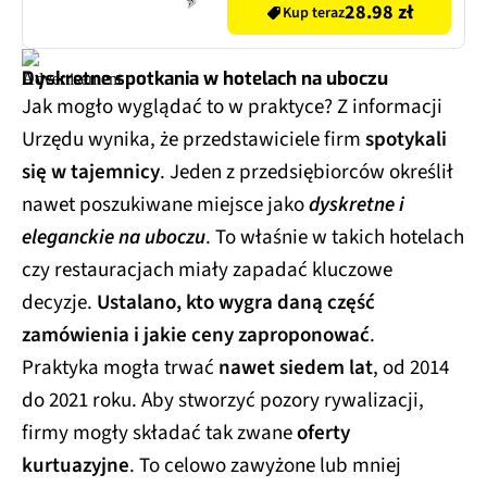
28.98 zł
Kup teraz
Dyskretne spotkania w hotelach na uboczu
Jak mogło wyglądać to w praktyce? Z informacji
Urzędu wynika, że przedstawiciele firm
spotykali
się w tajemnicy
. Jeden z przedsiębiorców określił
nawet poszukiwane miejsce jako
dyskretne i
eleganckie na uboczu
. To właśnie w takich hotelach
czy restauracjach miały zapadać kluczowe
decyzje.
Ustalano, kto wygra daną część
zamówienia i jakie ceny zaproponować
.
Praktyka mogła trwać
nawet siedem lat
, od 2014
do 2021 roku. Aby stworzyć pozory rywalizacji,
firmy mogły składać tak zwane
oferty
kurtuazyjne
. To celowo zawyżone lub mniej