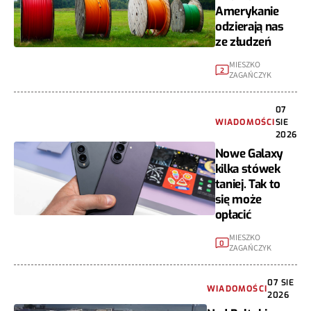
Amerykanie
odzierają nas
ze złudzeń
MIESZKO
2
ZAGAŃCZYK
07
WIADOMOŚCI
SIE
2026
Nowe Galaxy
kilka stówek
taniej. Tak to
się może
opłacić
MIESZKO
0
ZAGAŃCZYK
07 SIE
WIADOMOŚCI
2026