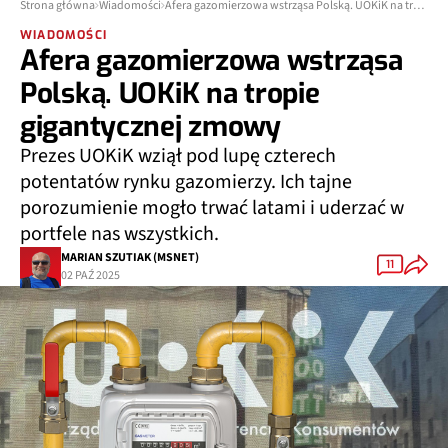
Strona główna
Wiadomości
Afera gazomierzowa wstrząsa Polską. UOKiK na tropie gigantycznej zmowy
WIADOMOŚCI
Afera gazomierzowa wstrząsa
Polską. UOKiK na tropie
gigantycznej zmowy
Prezes UOKiK wziął pod lupę czterech
potentatów rynku gazomierzy. Ich tajne
porozumienie mogło trwać latami i uderzać w
portfele nas wszystkich.
MARIAN SZUTIAK (MSNET)
11
02 PAŹ 2025