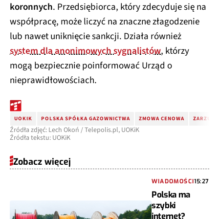
koronnych
. Przedsiębiorca, który zdecyduje się na
współpracę, może liczyć na znaczne złagodzenie
lub nawet uniknięcie sankcji. Działa również
system dla anonimowych sygnalistów
, którzy
mogą bezpiecznie poinformować Urząd o
nieprawidłowościach.
UOKIK
POLSKA SPÓŁKA GAZOWNICTWA
ZMOWA CENOWA
ZARZUTY
Źródła zdjęć: Lech Okoń / Telepolis.pl, UOKiK
Źródła tekstu: UOKiK
Zobacz więcej
WIADOMOŚCI
15:27
Polska ma
szybki
internet?