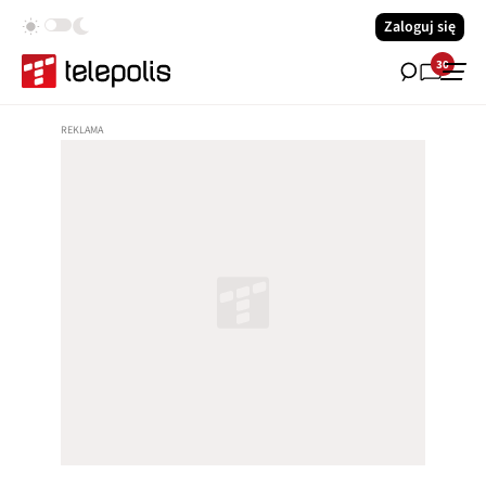
Zaloguj się
30