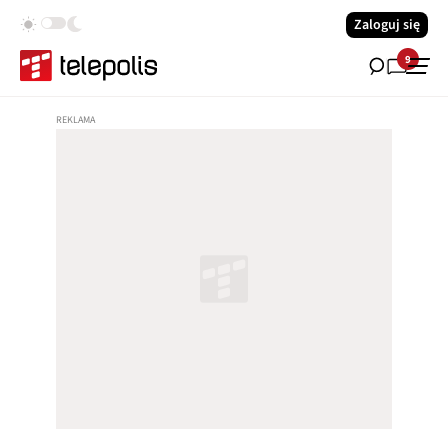
Zaloguj się
9