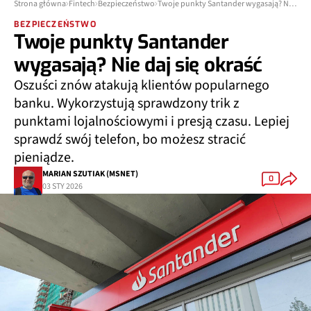
Strona główna
Fintech
Bezpieczeństwo
Twoje punkty Santander wygasają? Nie daj się okraść
BEZPIECZEŃSTWO
Twoje punkty Santander
wygasają? Nie daj się okraść
Oszuści znów atakują klientów popularnego
banku. Wykorzystują sprawdzony trik z
punktami lojalnościowymi i presją czasu. Lepiej
sprawdź swój telefon, bo możesz stracić
pieniądze.
MARIAN SZUTIAK (MSNET)
0
03 STY 2026