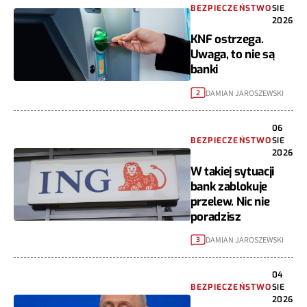
BEZPIECZEŃSTWO
SIE
2026
KNF ostrzega.
Uwaga, to nie są
banki
DAMIAN JAROSZEWSKI
2
06
BEZPIECZEŃSTWO
SIE
2026
W takiej sytuacji
bank zablokuje
przelew. Nic nie
poradzisz
DAMIAN JAROSZEWSKI
3
04
BEZPIECZEŃSTWO
SIE
2026