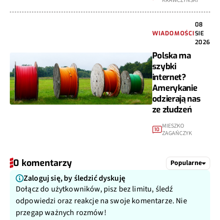
KRAWCZYŃSKI
08
WIADOMOŚCI
SIE
2026
Polska ma
szybki
internet?
Amerykanie
odzierają nas
ze złudzeń
MIESZKO
10
ZAGAŃCZYK
0 komentarzy
Popularne
Zaloguj się, by śledzić dyskuję
Dołącz do użytkowników, pisz bez limitu, śledź
odpowiedzi oraz reakcje na swoje komentarze. Nie
przegap ważnych rozmów!