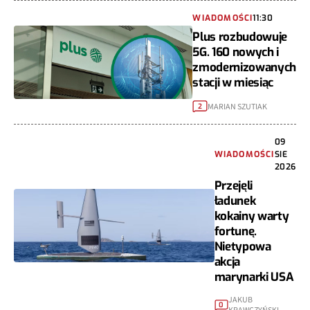
WIADOMOŚCI
11:30
Plus rozbudowuje
5G. 160 nowych i
zmodernizowanych
stacji w miesiąc
MARIAN SZUTIAK
2
09
WIADOMOŚCI
SIE
2026
Przejęli
ładunek
kokainy warty
fortunę.
Nietypowa
akcja
marynarki USA
JAKUB
0