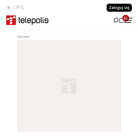
Zaloguj się
18