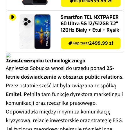
539.99 zł
Kup teraz
Smartfon TCL NXTPAPER
60 Ultra 5G 12/512GB 7.2"
120Hz Biały + Etui + Rysik
2499.99 zł
Kup teraz
Transfer z rynku technologicznego
Agnieszka Sobucka wnosi do urzędu ponad
25-
letnie doświadczenie w obszarze public relations
.
Przez ostatnie sześć lat była związana ze spółką
Emitel
. Pełniła tam funkcję dyrektora marketingu i
komunikacji oraz rzecznika prasowego.
Odpowiadała między innymi za komunikację
kryzysową, relacje inwestorskie oraz strategię ESG.
Jej życiorys zawodowy obejmuje również inne