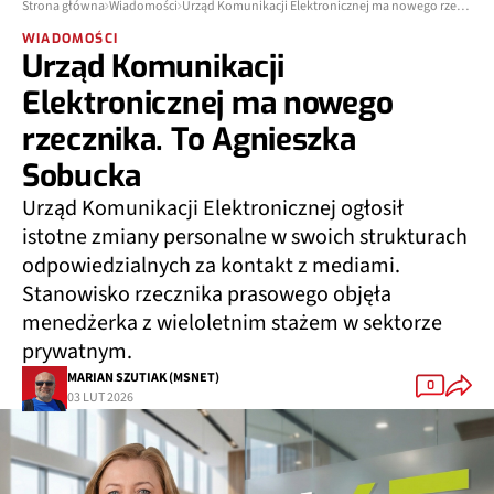
Strona główna
Wiadomości
Urząd Komunikacji Elektronicznej ma nowego rzecznika. To Agnieszka Sobucka
WIADOMOŚCI
Urząd Komunikacji
Elektronicznej ma nowego
rzecznika. To Agnieszka
Sobucka
Urząd Komunikacji Elektronicznej ogłosił
istotne zmiany personalne w swoich strukturach
odpowiedzialnych za kontakt z mediami.
Stanowisko rzecznika prasowego objęła
menedżerka z wieloletnim stażem w sektorze
prywatnym.
MARIAN SZUTIAK (MSNET)
0
03 LUT 2026