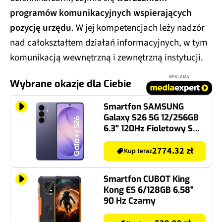
programów komunikacyjnych wspierających
pozycję urzędu
. W jej kompetencjach leży nadzór
nad całokształtem działań informacyjnych, w tym
komunikacją wewnętrzną i zewnętrzną instytucji.
REKLAMA
Wybrane okazje dla Ciebie
Smartfon SAMSUNG
Galaxy S26 5G 12/256GB
6.3" 120Hz Fioletowy SM-
S942 EU
2774.32 zł
Kup teraz
Smartfon CUBOT King
Kong ES 6/128GB 6.58"
90 Hz Czarny