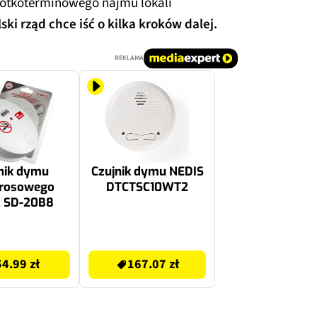
rótkoterminowego najmu lokali
ski rząd chce iść o kilka kroków dalej.
REKLAMA
nik dymu
Czujnik dymu NEDIS
erosowego
DTCTSC10WT2
 SD-20B8
167.07 zł
54.99 zł
167.07 zł