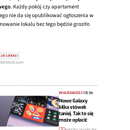
wego
. Każdy pokój czy apartament
iego nie da się opublikować ogłoszenia w
mowanie lokalu bez tego będzie groziło
CJA LOKALI
tterstock.com
WIADOMOŚCI
15:34
Nowe Galaxy
kilka stówek
taniej. Tak to się
może opłacić
MIESZKO ZAGAŃCZYK
0