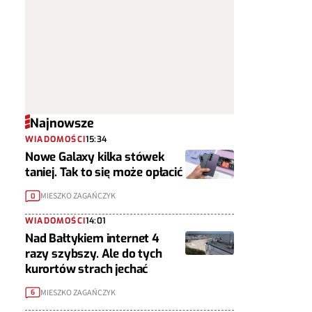
Najnowsze
WIADOMOŚCI
15:34
Nowe Galaxy kilka stówek
taniej. Tak to się może opłacić
MIESZKO ZAGAŃCZYK
0
WIADOMOŚCI
14:01
Nad Bałtykiem internet 4
razy szybszy. Ale do tych
kurortów strach jechać
MIESZKO ZAGAŃCZYK
6