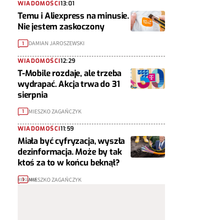
WIADOMOŚCI
13:01
Temu i Aliexpress na minusie.
Nie jestem zaskoczony
DAMIAN JAROSZEWSKI
1
WIADOMOŚCI
12:29
T-Mobile rozdaje, ale trzeba
wydrapać. Akcja trwa do 31
sierpnia
MIESZKO ZAGAŃCZYK
1
WIADOMOŚCI
11:59
Miała być cyfryzacja, wyszła
dezinformacja. Może by tak
ktoś za to w końcu beknął?
MIESZKO ZAGAŃCZYK
1