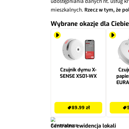
udostępniania danych nt. usług k
mieszkalnych.
Rzecz w tym, że pol
Wybrane okazje dla Ciebie
Czujnik dymu X-
Czuj
SENSE XS01-WX
papi
EURA
89.99 zł
59.99 zł
89.99 zł
Centralna ewidencja lokali