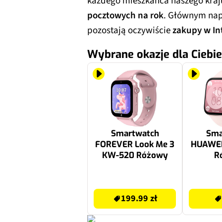
każdego mieszkańca naszego kraj
pocztowych na rok
. Głównym na
pozostają oczywiście
zakupy w In
Wybrane okazje dla Ciebie
Smartwatch
Sma
FOREVER Look Me 3
HUAWEI 
KW-520 Różowy
R
199.99 zł
449 zł
199.99 zł