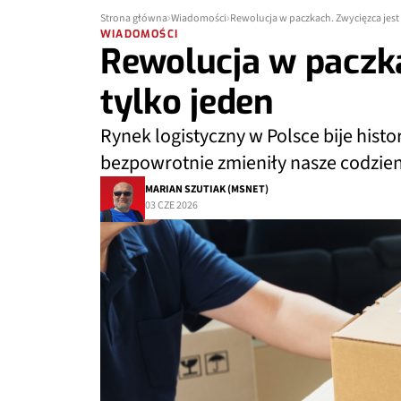
Strona główna
Wiadomości
Rewolucja w paczkach. Zwycięzca jest
WIADOMOŚCI
Rewolucja w paczka
tylko jeden
Rynek logistyczny w Polsce bije hist
bezpowrotnie zmieniły nasze codzie
MARIAN SZUTIAK (MSNET)
03 CZE 2026