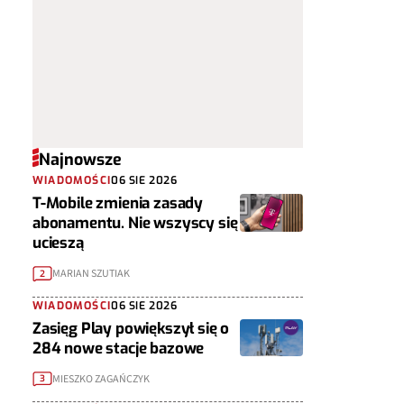
Najnowsze
WIADOMOŚCI
06 SIE 2026
T-Mobile zmienia zasady
abonamentu. Nie wszyscy się
ucieszą
MARIAN SZUTIAK
2
WIADOMOŚCI
06 SIE 2026
Zasięg Play powiększył się o
284 nowe stacje bazowe
MIESZKO ZAGAŃCZYK
3