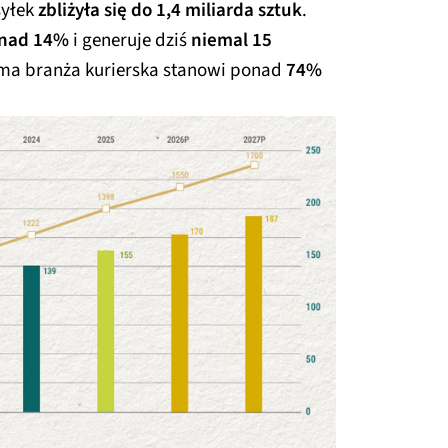
syłek
zbliżyła się do 1,4 miliarda sztuk
.
onad 14%
i generuje dziś
niemal 15
ama branża kurierska stanowi ponad
74%