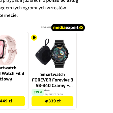
u przypada już średnio
ponad 60 usług
pędem tych ogromnych wzrostów
ternecie
.
REKLAMA
rtwatch
Watch Fit 3
Smartwatch
óżowy
FOREVER Forevive 3
SB-340 Czarny +
głośnik bluetooth
0 zł
-
339 zł
najniższa cena
3W
449 zł
339 zł