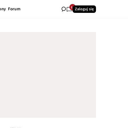
13
ony
Forum
Zaloguj się