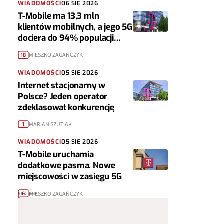
WIADOMOŚCI
06 SIE 2026
T-Mobile ma 13,3 mln
klientów mobilnych, a jego 5G
dociera do 94% populacji
Polski
MIESZKO ZAGAŃCZYK
18
WIADOMOŚCI
05 SIE 2026
Internet stacjonarny w
Polsce? Jeden operator
zdeklasował konkurencję
MARIAN SZUTIAK
1
WIADOMOŚCI
05 SIE 2026
T-Mobile uruchamia
dodatkowe pasma. Nowe
miejscowości w zasięgu 5G
MIESZKO ZAGAŃCZYK
6