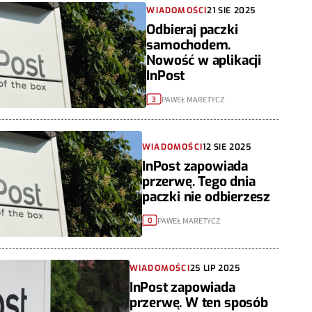
WIADOMOŚCI
21 SIE 2025
Odbieraj paczki
samochodem.
Nowość w aplikacji
InPost
PAWEŁ MARETYCZ
3
WIADOMOŚCI
12 SIE 2025
InPost zapowiada
przerwę. Tego dnia
paczki nie odbierzesz
PAWEŁ MARETYCZ
0
WIADOMOŚCI
25 LIP 2025
InPost zapowiada
przerwę. W ten sposób