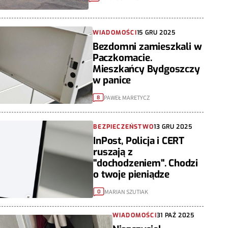
WIADOMOŚCI
15 GRU 2025
Bezdomni zamieszkali w
Paczkomacie.
Mieszkańcy Bydgoszczy
w panice
PAWEŁ MARETYCZ
8
BEZPIECZEŃSTWO
13 GRU 2025
InPost, Policja i CERT
ruszają z
"dochodzeniem". Chodzi
o twoje pieniądze
MARIAN SZUTIAK
0
WIADOMOŚCI
31 PAŹ 2025