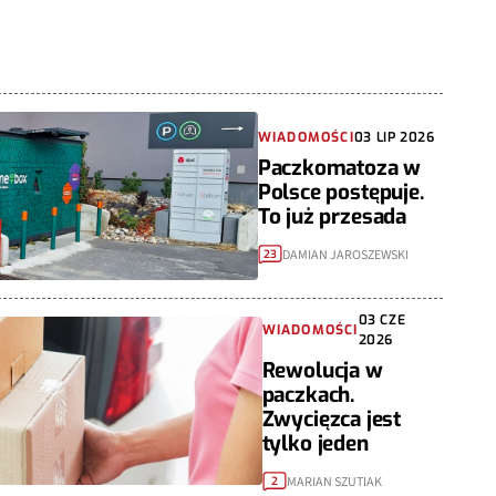
WIADOMOŚCI
03 LIP 2026
Paczkomatoza w
Polsce postępuje.
To już przesada
DAMIAN JAROSZEWSKI
23
03 CZE
WIADOMOŚCI
2026
Rewolucja w
paczkach.
Zwycięzca jest
tylko jeden
MARIAN SZUTIAK
2