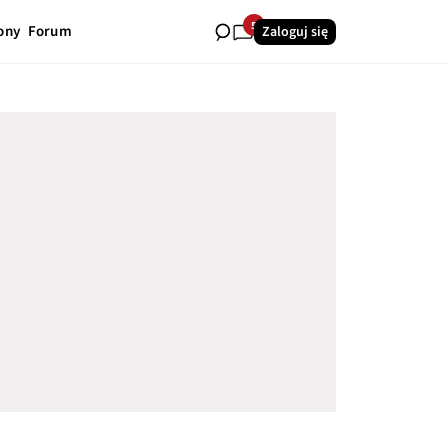
5
ony
Forum
Zaloguj się