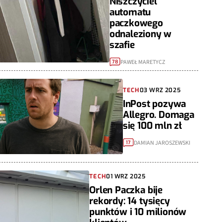
Niszczyciel
automatu
paczkowego
odnaleziony w
szafie
PAWEŁ MARETYCZ
78
TECH
03 WRZ 2025
InPost pozywa
Allegro. Domaga
się 100 mln zł
DAMIAN JAROSZEWSKI
17
TECH
01 WRZ 2025
Orlen Paczka bije
rekordy: 14 tysięcy
punktów i 10 milionów