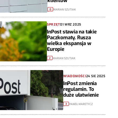
klientów
MARIAN SZUTIAK
0
SPRZĘT
01 WRZ 2025
InPost stawia na takie
Paczkomaty. Rusza
wielka ekspansja w
Europie
MARIAN SZUTIAK
2
WIADOMOŚCI
24 SIE 2025
InPost zmienia
regulamin. To
duże ułatwienie
PAWEŁ MARETYCZ
3