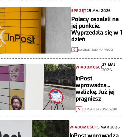
SPRZĘT
29 MAJ 2026
Polacy oszaleli na
jej punkcie.
Wyprzedała się w 1
dzień
DAMIAN JAROSZEWSKI
0
27 MAJ
WIADOMOŚCI
2026
InPost
wprowadza...
walizkę. Już jej
pragniesz
DAMIAN JAROSZEWSKI
5
WIADOMOŚCI
15 MAR 2026
InPost wprowadza