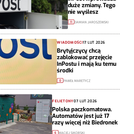
duże zmiany. Tego
nie wyślesz
DAMIAN JAROSZEWSKI
11
WIADOMOŚCI
17 LUT 2026
Brytyjczycy chcą
zablokować przejęcie
InPostu i mają ku temu
środki
PAWEŁ MARETYCZ
0
FELIETONY
07 LUT 2026
Polska paczkomatowa.
Automatów jest już 17
razy więcej niż Biedronek
MACIEJ SIKORSKI
6