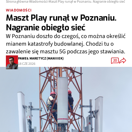
Strona główna
Wiadomości
Maszt Play runął w Poznaniu. Nagranie obiegło sieć
WIADOMOŚCI
Maszt Play runął w Poznaniu.
Nagranie obiegło sieć
W Poznaniu doszło do czegoś, co można określić
mianem katastrofy budowlanej. Chodzi tu o
zawalenie się masztu 5G podczas jego stawiania.
PAWEŁ MARETYCZ (MANIIIEK)
20
18 CZE 2026