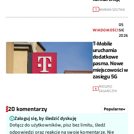
MARIAN SZUTIAK
1
05
WIADOMOŚCI
SIE
2026
T-Mobile
uruchamia
dodatkowe
pasma. Nowe
miejscowości w
zasięgu 5G
MIESZKO
4
ZAGAŃCZYK
20 komentarzy
Popularne
Zaloguj się, by śledzić dyskuję
Dołącz do użytkowników, pisz bez limitu, śledź
odpowiedzi oraz reakcje na swoje komentarze. Nie