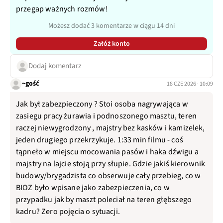
przegap ważnych rozmów!
Możesz dodać 3 komentarze w ciągu 14 dni
Załóż konto
Dodaj komentarz
~gość
18 CZE 2026 · 10:09
Jak był zabezpieczony ? Stoi osoba nagrywająca w
zasiegu pracy żurawia i podnoszonego masztu, teren
raczej niewygrodzony , majstry bez kasków i kamizelek,
jeden drugiego przekrzykuje. 1:33 min filmu - coś
tąpneło w miejscu mocowania pasów i haka dźwigu a
majstry na lajcie stoją przy słupie. Gdzie jakiś kierownik
budowy/brygadzista co obserwuje cały przebieg, co w
BIOZ było wpisane jako zabezpieczenia, co w
przypadku jak by maszt poleciał na teren głębszego
kadru? Zero pojęcia o sytuacji.