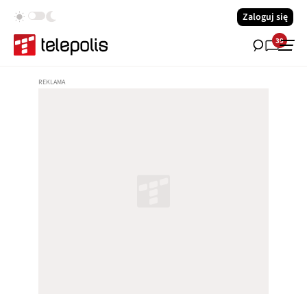
Zaloguj się
39