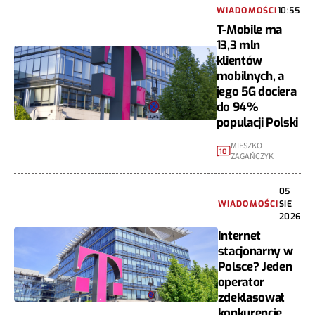
WIADOMOŚCI
10:55
T-Mobile ma
13,3 mln
klientów
mobilnych, a
jego 5G dociera
do 94%
populacji Polski
MIESZKO
10
ZAGAŃCZYK
05
WIADOMOŚCI
SIE
2026
Internet
stacjonarny w
Polsce? Jeden
operator
zdeklasował
konkurencję