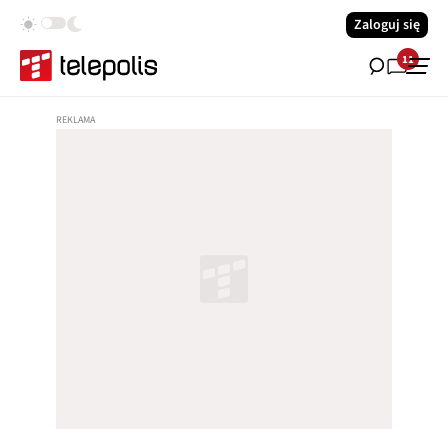
Zaloguj się
11