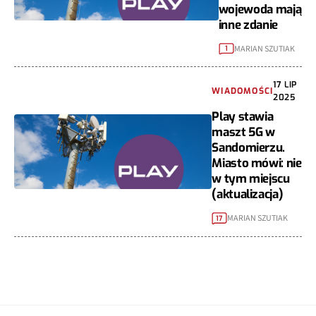
wojewoda mają
inne zdanie
MARIAN SZUTIAK
1
17 LIP
WIADOMOŚCI
2025
Play stawia
maszt 5G w
Sandomierzu.
Miasto mówi: nie
w tym miejscu
(aktualizacja)
MARIAN SZUTIAK
17