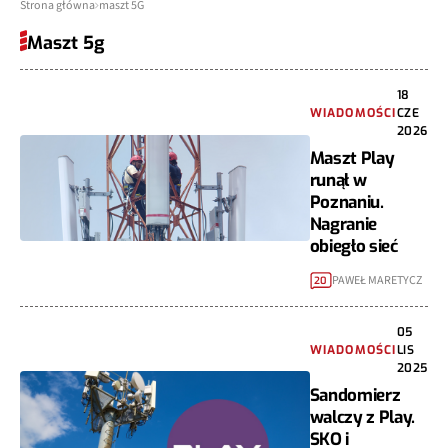
Strona główna
maszt 5G
Maszt 5g
18
WIADOMOŚCI
CZE
2026
Maszt Play
runął w
Poznaniu.
Nagranie
obiegło sieć
PAWEŁ MARETYCZ
20
05
WIADOMOŚCI
LIS
2025
Sandomierz
walczy z Play.
SKO i