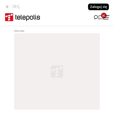
Zaloguj się
38