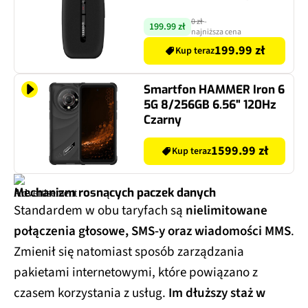
0 zł
-
199.99 zł
najniższa cena
199.99 zł
Kup teraz
Smartfon HAMMER Iron 6
5G 8/256GB 6.56" 120Hz
Czarny
1599.99 zł
Kup teraz
Mechanizm rosnących paczek danych
Standardem w obu taryfach są
nielimitowane
połączenia głosowe, SMS-y oraz wiadomości MMS
.
Zmienił się natomiast sposób zarządzania
pakietami internetowymi, które powiązano z
czasem korzystania z usług.
Im dłuższy staż w