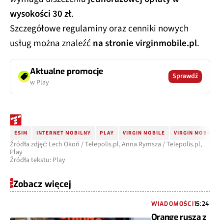
wysokości 30 zł
.
Szczegółowe regulaminy oraz cenniki nowych
usług można znaleźć
na stronie virginmobile.pl
.
Aktualne promocje
Sprawdź
w Play
ESIM
INTERNET MOBILNY
PLAY
VIRGIN MOBILE
VIRGIN MOBILE
Źródła zdjęć: Lech Okoń / Telepolis.pl, Anna Rymsza / Telepolis.pl,
Play
Źródła tekstu: Play
Zobacz więcej
WIADOMOŚCI
15:24
Orange rusza z