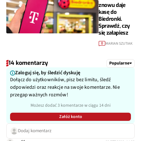
znowu daje
kasę do
Biedronki.
Sprawdź, czy
się załapiesz
MARIAN SZUTIAK
0
14 komentarzy
Popularne
Zaloguj się, by śledzić dyskuję
Dołącz do użytkowników, pisz bez limitu, śledź
odpowiedzi oraz reakcje na swoje komentarze. Nie
przegap ważnych rozmów!
Możesz dodać 3 komentarze w ciągu 14 dni
Załóż konto
Dodaj komentarz