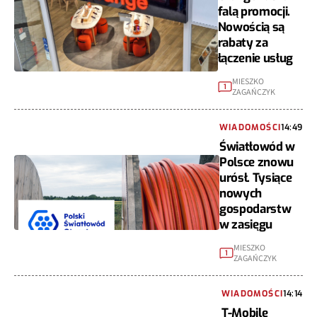
falą promocji.
Nowością są
rabaty za
łączenie usług
MIESZKO
1
ZAGAŃCZYK
WIADOMOŚCI
14:49
Światłowód w
Polsce znowu
urósł. Tysiące
nowych
gospodarstw
w zasięgu
MIESZKO
1
ZAGAŃCZYK
WIADOMOŚCI
14:14
T-Mobile