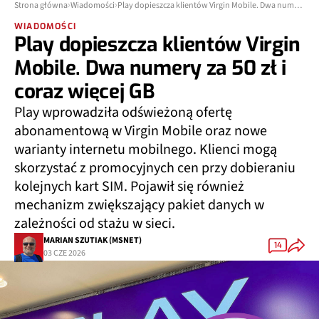
Strona główna
Wiadomości
Play dopieszcza klientów Virgin Mobile. Dwa numery za 50 zł i coraz więcej GB
WIADOMOŚCI
Play dopieszcza klientów Virgin
Mobile. Dwa numery za 50 zł i
coraz więcej GB
Play wprowadziła odświeżoną ofertę
abonamentową w Virgin Mobile oraz nowe
warianty internetu mobilnego. Klienci mogą
skorzystać z promocyjnych cen przy dobieraniu
kolejnych kart SIM. Pojawił się również
mechanizm zwiększający pakiet danych w
zależności od stażu w sieci.
MARIAN SZUTIAK (MSNET)
14
03 CZE 2026