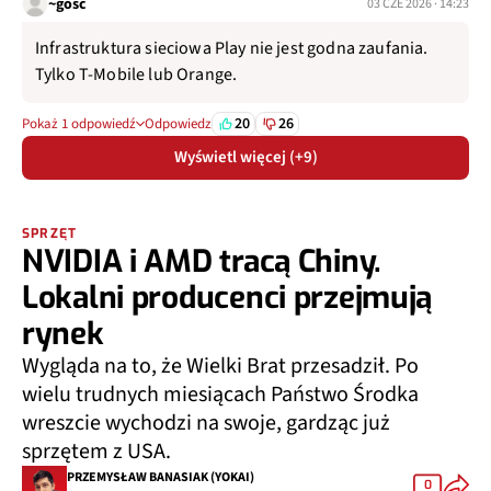
~gość
03 CZE 2026 · 14:23
Infrastruktura sieciowa Play nie jest godna zaufania.
Tylko T-Mobile lub Orange.
20
26
Pokaż 1 odpowiedź
Odpowiedz
Wyświetl więcej (+9)
SPRZĘT
NVIDIA i AMD tracą Chiny.
Lokalni producenci przejmują
rynek
Wygląda na to, że Wielki Brat przesadził. Po
wielu trudnych miesiącach Państwo Środka
wreszcie wychodzi na swoje, gardząc już
sprzętem z USA.
PRZEMYSŁAW BANASIAK (YOKAI)
0