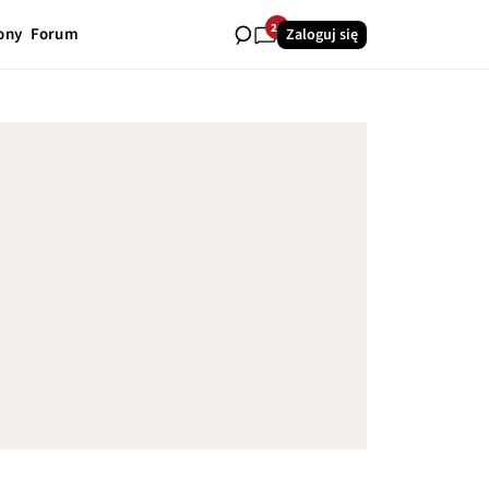
26
ony
Forum
Zaloguj się