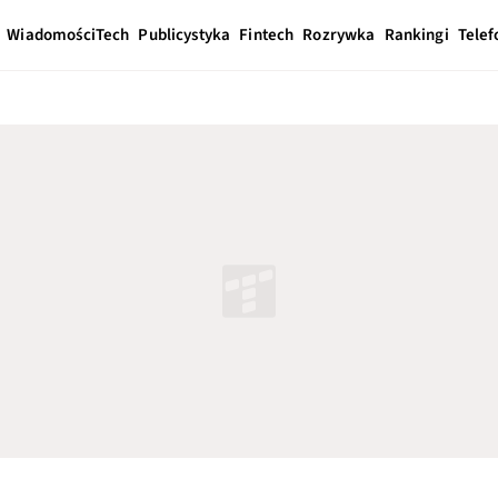
Wiadomości
Tech
Publicystyka
Fintech
Rozrywka
Rankingi
Telef