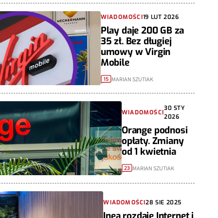
WIADOMOŚCI
19 LUT 2026
Play daje 200 GB za
35 zł. Bez długiej
umowy w Virgin
Mobile
MARIAN SZUTIAK
15
30 STY
WIADOMOŚCI
2026
Orange podnosi
opłaty. Zmiany
od 1 kwietnia
MARIAN SZUTIAK
23
WIADOMOŚCI
28 SIE 2025
Inea rozdaje Internet i