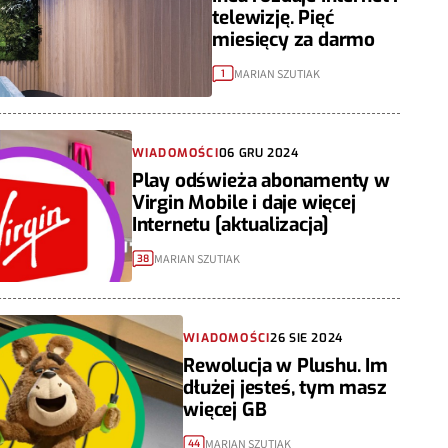
telewizję. Pięć
miesięcy za darmo
MARIAN SZUTIAK
1
WIADOMOŚCI
06 GRU 2024
Play odświeża abonamenty w
Virgin Mobile i daje więcej
Internetu [aktualizacja]
MARIAN SZUTIAK
38
WIADOMOŚCI
26 SIE 2024
Rewolucja w Plushu. Im
dłużej jesteś, tym masz
więcej GB
MARIAN SZUTIAK
44