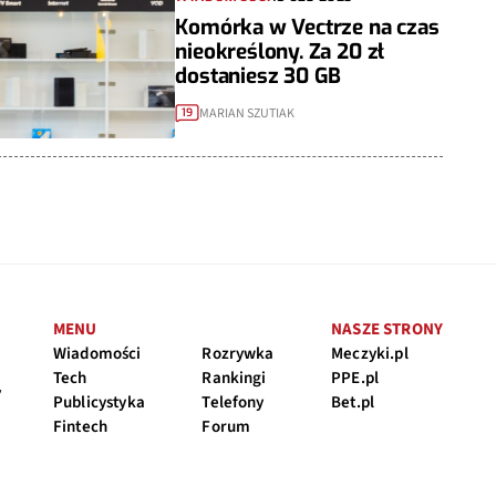
Komórka w Vectrze na czas
nieokreślony. Za 20 zł
dostaniesz 30 GB
MARIAN SZUTIAK
19
MENU
NASZE STRONY
Wiadomości
Rozrywka
Meczyki.pl
Tech
Rankingi
PPE.pl
y
Publicystyka
Telefony
Bet.pl
Fintech
Forum