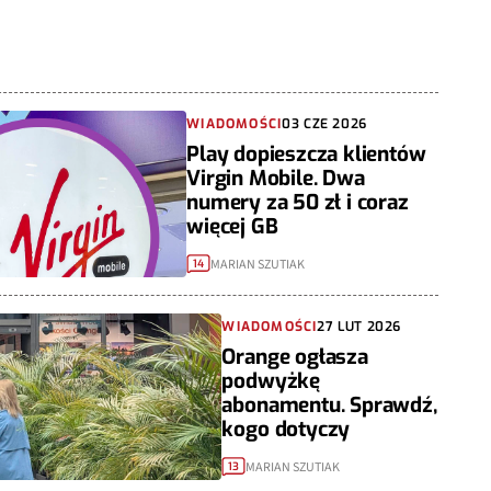
WIADOMOŚCI
03 CZE 2026
Play dopieszcza klientów
Virgin Mobile. Dwa
numery za 50 zł i coraz
więcej GB
MARIAN SZUTIAK
14
WIADOMOŚCI
27 LUT 2026
Orange ogłasza
podwyżkę
abonamentu. Sprawdź,
kogo dotyczy
MARIAN SZUTIAK
13