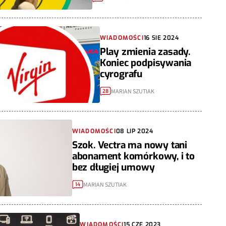
WIADOMOŚCI
16 SIE 2024
Play zmienia zasady.
Koniec podpisywania
cyrografu
MARIAN SZUTIAK
28
WIADOMOŚCI
08 LIP 2024
Szok. Vectra ma nowy tani
abonament komórkowy, i to
bez długiej umowy
MARIAN SZUTIAK
14
WIADOMOŚCI
15 CZE 2023