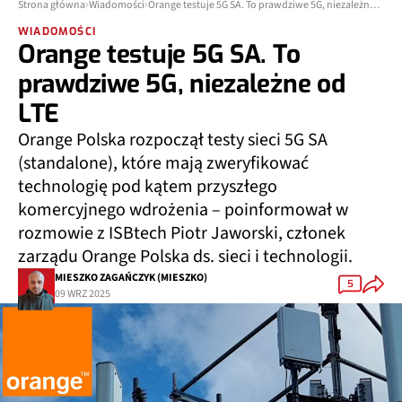
Strona główna
Wiadomości
Orange testuje 5G SA. To prawdziwe 5G, niezależne od LTE
WIADOMOŚCI
Orange testuje 5G SA. To
prawdziwe 5G, niezależne od
LTE
Orange Polska rozpoczął testy sieci 5G SA
(standalone), które mają zweryfikować
technologię pod kątem przyszłego
komercyjnego wdrożenia – poinformował w
rozmowie z ISBtech Piotr Jaworski, członek
zarządu Orange Polska ds. sieci i technologii.
MIESZKO ZAGAŃCZYK (MIESZKO)
5
09 WRZ 2025