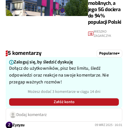
mobilnych, a
jego 5G dociera
do 94%
populacji Polski
MIESZKO
18
ZAGAŃCZYK
5 komentarzy
Popularne
Zaloguj się, by śledzić dyskuję
Dołącz do użytkowników, pisz bez limitu, śledź
odpowiedzi oraz reakcje na swoje komentarze. Nie
przegap ważnych rozmów!
Możesz dodać 3 komentarze w ciągu 14 dni
Załóż konto
Dodaj komentarz
Z
Zyzyzu
09 WRZ 2025 · 16:01