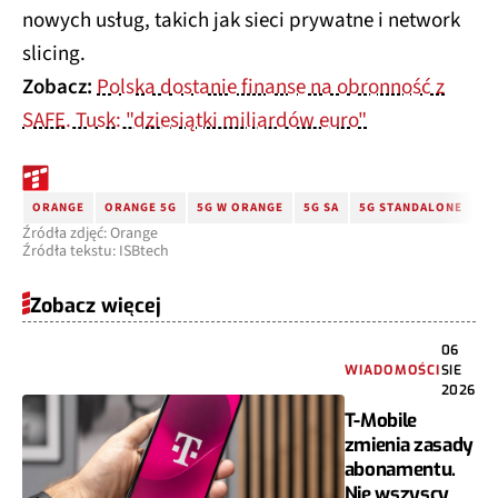
nowych usług, takich jak sieci prywatne i network
slicing.
Zobacz:
Polska dostanie finanse na obronność z
SAFE. Tusk: "dziesiątki miliardów euro"
ORANGE
ORANGE 5G
5G W ORANGE
5G SA
5G STANDALONE
Źródła zdjęć: Orange
Źródła tekstu: ISBtech
Zobacz więcej
06
WIADOMOŚCI
SIE
2026
T-Mobile
zmienia zasady
abonamentu.
Nie wszyscy