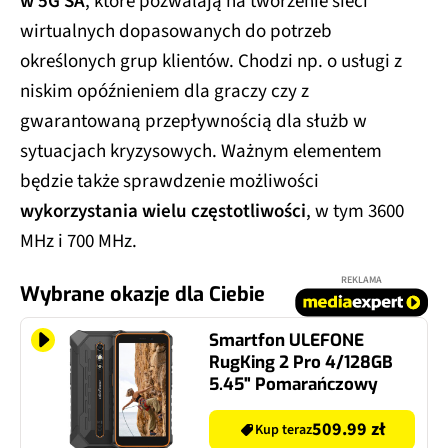
w 5G SA
, które pozwalają na tworzenie sieci
wirtualnych dopasowanych do potrzeb
określonych grup klientów. Chodzi np. o usługi z
niskim opóźnieniem dla graczy czy z
gwarantowaną przepływnością dla służb w
sytuacjach kryzysowych. Ważnym elementem
będzie także sprawdzenie możliwości
wykorzystania wielu częstotliwości
, w tym 3600
MHz i 700 MHz.
REKLAMA
Wybrane okazje dla Ciebie
Smartfon ULEFONE
RugKing 2 Pro 4/128GB
5.45" Pomarańczowy
509.99 zł
Kup teraz