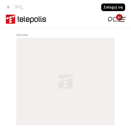
Zaloguj się
10