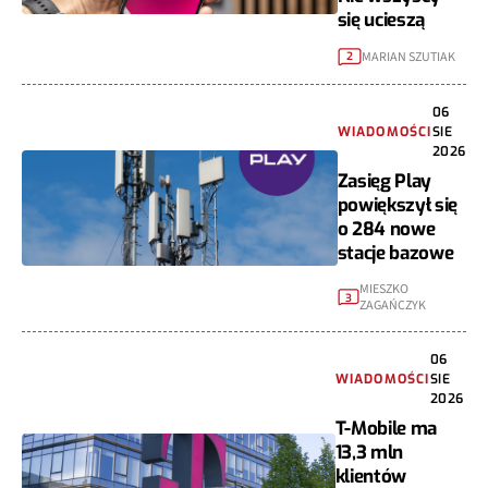
się ucieszą
MARIAN SZUTIAK
2
06
WIADOMOŚCI
SIE
2026
Zasięg Play
powiększył się
o 284 nowe
stacje bazowe
MIESZKO
3
ZAGAŃCZYK
06
WIADOMOŚCI
SIE
2026
T-Mobile ma
13,3 mln
klientów