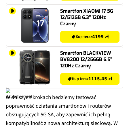
Smartfon XIAOMI 17 5G
12/512GB 6.3" 120Hz
Czarny
4199 zł
Kup teraz
Smartfon BLACKVIEW
BV8200 12/256GB 6.5"
120Hz Czarny
1115.45 zł
Kup teraz
W dalszych krokach będziemy testować
poprawność działania smartfonów i routerów
obsługujących 5G SA, aby zapewnić ich pełną
kompatybilność z nową architekturą sieciową. W