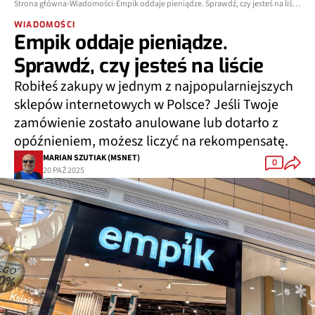
Strona główna
Wiadomości
Empik oddaje pieniądze. Sprawdź, czy jesteś na liście
WIADOMOŚCI
Empik oddaje pieniądze.
Sprawdź, czy jesteś na liście
Robiłeś zakupy w jednym z najpopularniejszych
sklepów internetowych w Polsce? Jeśli Twoje
zamówienie zostało anulowane lub dotarło z
opóźnieniem, możesz liczyć na rekompensatę.
MARIAN SZUTIAK (MSNET)
0
20 PAŹ 2025