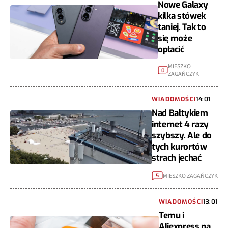
Nowe Galaxy
kilka stówek
taniej. Tak to
się może
opłacić
MIESZKO
0
ZAGAŃCZYK
WIADOMOŚCI
14:01
Nad Bałtykiem
internet 4 razy
szybszy. Ale do
tych kurortów
strach jechać
MIESZKO ZAGAŃCZYK
5
WIADOMOŚCI
13:01
Temu i
Aliexpress na