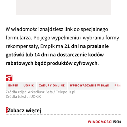
W wiadomości znajdziesz link do specjalnego
formularza. Po jego wypełnieniu i wybraniu formy
rekompensaty, Empik ma
21 dni na przelanie
gotówki lub 14 dni na dostarczenie kodów
rabatowych bądź produktów cyfrowych
.
EMPIK
UOKIK
ZAKUPY ONLINE
WPROWADZANIE W BŁĄD
PRAWA
Źródła zdjęć: Arkadiusz Bała / Telepolis.pl
Źródła tekstu: UOKiK
Zobacz więcej
WIADOMOŚCI
15:34