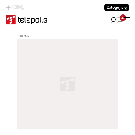
Zaloguj się
33