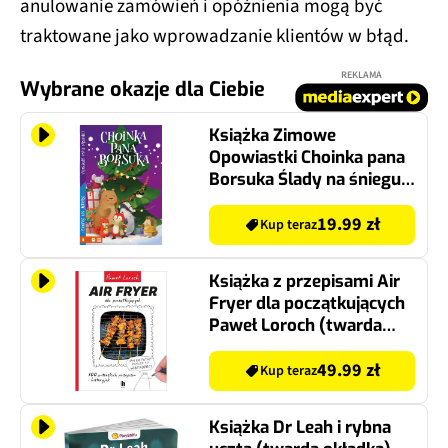
anulowanie zamówień i opóźnienia mogą być
traktowane jako wprowadzanie klientów w błąd.
REKLAMA
Wybrane okazje dla Ciebie
Książka Zimowe
Opowiastki Choinka pana
Borsuka Ślady na śniegu
Urszula Pitura (twarda
okładka)
19.99 zł
Kup teraz
Książka z przepisami Air
Fryer dla początkujących
Paweł Loroch (twarda
okładka)
49.99 zł
Kup teraz
Książka Dr Leah i rybna