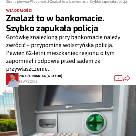
Strona główna
Wiadomości
Znalazł to w bankomacie. Szybko zapukała policja
WIADOMOŚCI
Znalazł to w bankomacie.
Szybko zapukała policja
Gotówkę znalezioną przy bankomacie należy
zwrócić – przypomina wolsztyńska policja.
Pewien 62-letni mieszkaniec regionu o tym
zapomniał i odpowie przed sądem za
przywłaszczenie.
PIOTR URBANIAK (GTXXOR)
2
19 WRZ 2023