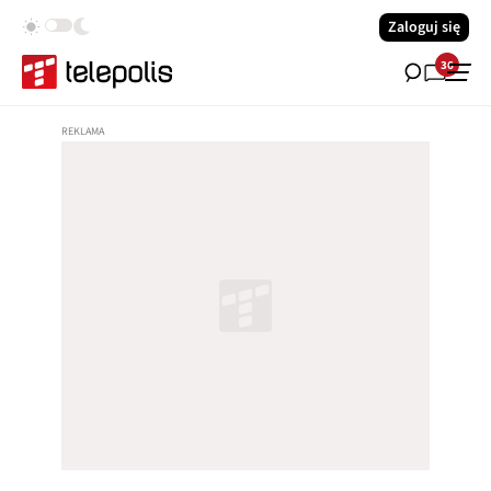
Zaloguj się
36