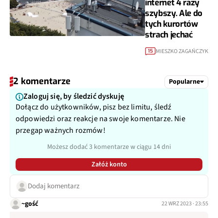
internet 4 razy
szybszy. Ale do
tych kurortów
strach jechać
MIESZKO ZAGAŃCZYK
15
2 komentarze
Popularne
Zaloguj się, by śledzić dyskuję
Dołącz do użytkowników, pisz bez limitu, śledź
odpowiedzi oraz reakcje na swoje komentarze. Nie
przegap ważnych rozmów!
Możesz dodać 3 komentarze w ciągu 14 dni
Załóż konto
Dodaj komentarz
~gość
22 WRZ 2023 · 23:55