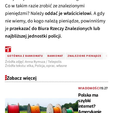
Co w takim razie zrobić ze znalezionymi
pieniędzmi? Należy
oddać je właścicielowi
. A gdy
nie wiemy, do kogo należą pieniądze, powinniśmy
je
przekazać do Biura Rzeczy Znalezionych lub
najbliższej jednostki policji
.
GOTÓWKA Z BANKOMATU
BANKOMAT
ZNALEZIONE PIENIĄDZE
CO Z
Źródła zdjęć: Anna Rymsza / Telepolis
Źródła tekstu: elka, Policja, oprac. własne
Zobacz więcej
WIADOMOŚCI
15:27
Polska ma
szybki
internet?
Amerykanie