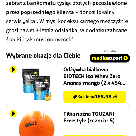
zabrał z bankomatu tysiąc złotych pozostawione
przez poprzedniego klienta
– donosi lokalny
serwis „elka”. W myśl kodeksu karnego mężczyźnie
grozi nawet 3-letnia odsiadka, w dodatku zabrane
środki i tak musi on zwrócić.
REKLAMA
Wybrane okazje dla Ciebie
Odżywka białkowa
BIOTECH Iso Whey Zero
Ananas-mango (2 x 454
g) Bez cukru
165.98 zł
Kup teraz
Piłka nożna TOUZANI
Freestyle (rozmiar 5)