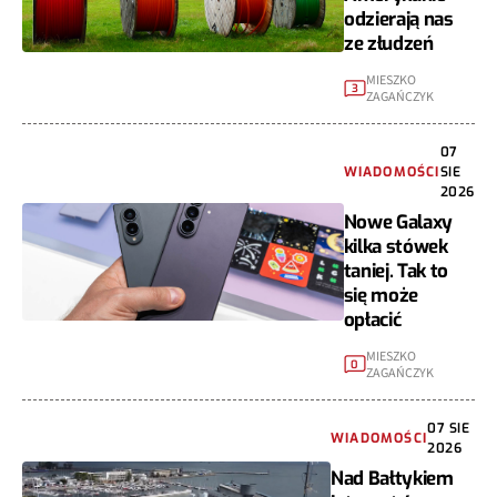
odzierają nas
ze złudzeń
MIESZKO
3
ZAGAŃCZYK
07
WIADOMOŚCI
SIE
2026
Nowe Galaxy
kilka stówek
taniej. Tak to
się może
opłacić
MIESZKO
0
ZAGAŃCZYK
07 SIE
WIADOMOŚCI
2026
Nad Bałtykiem