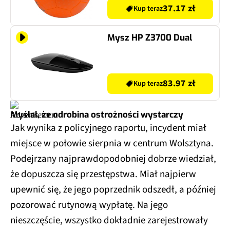
37.17 zł
Kup teraz
Mysz HP Z3700 Dual
83.97 zł
Kup teraz
Myślał, że odrobina ostrożności wystarczy
Jak wynika z policyjnego raportu, incydent miał
miejsce w połowie sierpnia w centrum Wolsztyna.
Podejrzany najprawdopodobniej dobrze wiedział,
że dopuszcza się przestępstwa. Miał najpierw
upewnić się, że jego poprzednik odszedł, a później
pozorować rutynową wypłatę. Na jego
nieszczęście, wszystko dokładnie zarejestrowały