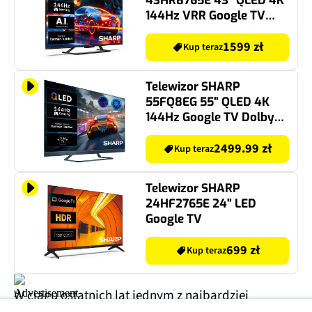
43HR8765E 43" QLED 4K
144Hz VRR Google TV
Dolby Atmos Dolby
Vision IQ HDMI 2.1
1599 zł
Kup teraz
Telewizor SHARP
55FQ8EG 55" QLED 4K
144Hz Google TV Dolby
Vision Dolby Atmos HDMI
2.1
2499.99 zł
Kup teraz
Telewizor SHARP
24HF2765E 24" LED
Google TV
699 zł
Kup teraz
W ciągu ostatnich lat jednym z najbardziej