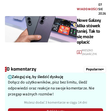
07
WIADOMOŚCI
SIE
2026
Nowe Galaxy
kilka stówek
taniej. Tak to
się może
opłacić
MIESZKO
0
ZAGAŃCZYK
0 komentarzy
Popularne
Zaloguj się, by śledzić dyskuję
Dołącz do użytkowników, pisz bez limitu, śledź
odpowiedzi oraz reakcje na swoje komentarze. Nie
przegap ważnych rozmów!
Możesz dodać 3 komentarze w ciągu 14 dni