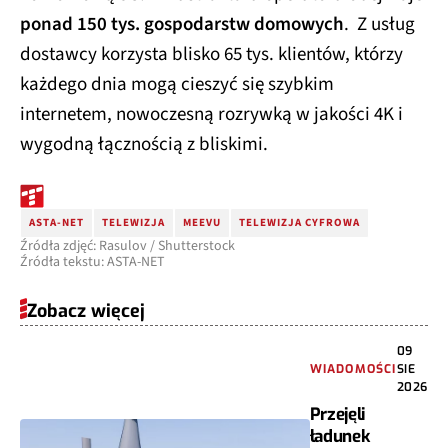
ponad 150 tys. gospodarstw domowych
. Z usług
dostawcy korzysta blisko 65 tys. klientów, którzy
każdego dnia mogą cieszyć się szybkim
internetem, nowoczesną rozrywką w jakości 4K i
wygodną łącznością z bliskimi.
ASTA-NET
TELEWIZJA
MEEVU
TELEWIZJA CYFROWA
Źródła zdjęć: Rasulov / Shutterstock
Źródła tekstu: ASTA-NET
Zobacz więcej
09
WIADOMOŚCI
SIE
2026
Przejęli
ładunek