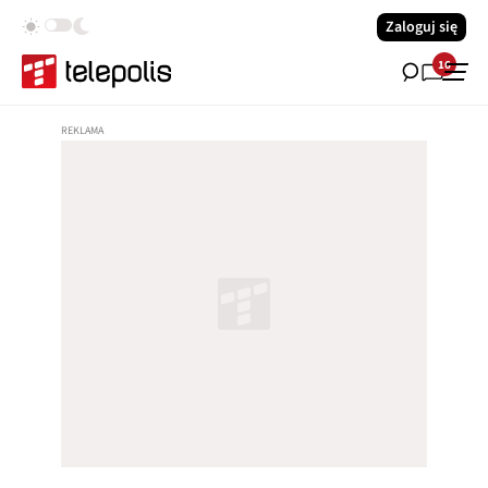
Zaloguj się
16