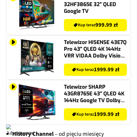
32HF3865E 32" QLED
Google TV
999.99 zł
Kup teraz
Telewizor HISENSE 43E7Q
Pro 43" QLED 4K 144Hz
VRR VIDAA Dolby Vision
Dolby Atmos HDMI 2.1
1999.99 zł
Kup teraz
Telewizor SHARP
43GR8765E 43" QLED 4K
144Hz Google TV Dolby
Atmos Dolby Vision HDMI
2.1
1999.99 zł
Kup teraz
History Channel
– od pięciu miesięcy