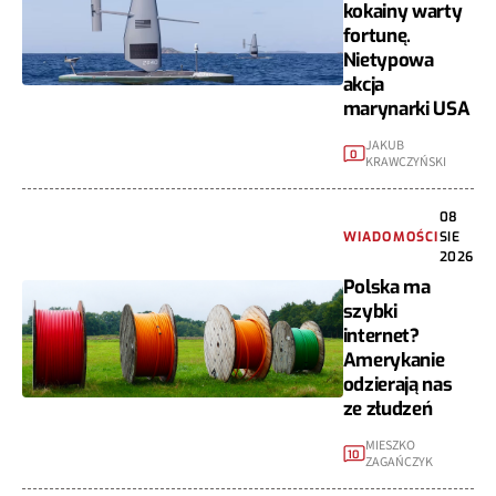
kokainy warty
fortunę.
Nietypowa
akcja
marynarki USA
JAKUB
0
KRAWCZYŃSKI
08
WIADOMOŚCI
SIE
2026
Polska ma
szybki
internet?
Amerykanie
odzierają nas
ze złudzeń
MIESZKO
10
ZAGAŃCZYK