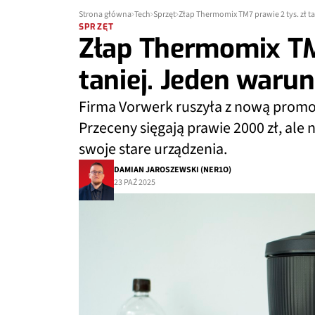
Strona główna
Tech
Sprzęt
Złap Thermomix TM7 prawie 2 tys. zł t
SPRZĘT
Złap Thermomix TM7
taniej. Jeden waru
Firma Vorwerk ruszyła z nową prom
Przeceny sięgają prawie 2000 zł, ale
swoje stare urządzenia.
DAMIAN JAROSZEWSKI (NER1O)
23 PAŹ 2025