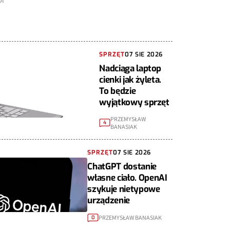
pl
SPRZĘT
07 SIE 2026
Nadciąga laptop
cienki jak żyleta.
To będzie
wyjątkowy sprzęt
PRZEMYSŁAW
4
BANASIAK
SPRZĘT
07 SIE 2026
ChatGPT dostanie
własne ciało. OpenAI
szykuje nietypowe
urządzenie
PRZEMYSŁAW BANASIAK
0