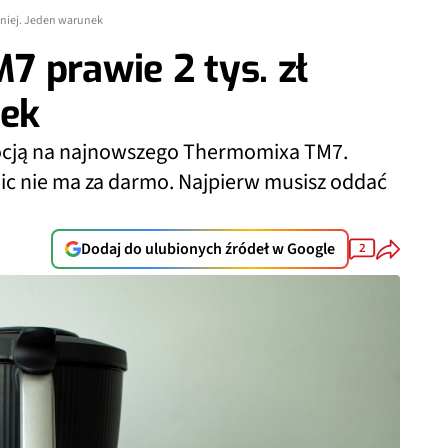
aniej. Jeden warunek
 prawie 2 tys. zł
nek
ocją na najnowszego Thermomixa TM7.
 nic nie ma za darmo. Najpierw musisz oddać
Dodaj do ulubionych źródeł w Google
2