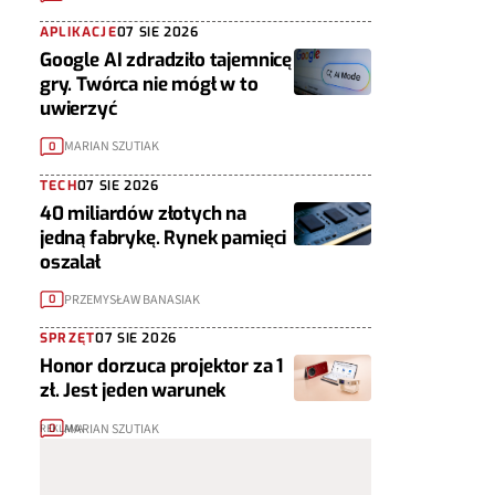
APLIKACJE
07 SIE 2026
Google AI zdradziło tajemnicę
gry. Twórca nie mógł w to
uwierzyć
MARIAN SZUTIAK
0
TECH
07 SIE 2026
40 miliardów złotych na
jedną fabrykę. Rynek pamięci
oszalał
PRZEMYSŁAW BANASIAK
0
SPRZĘT
07 SIE 2026
Honor dorzuca projektor za 1
zł. Jest jeden warunek
MARIAN SZUTIAK
0