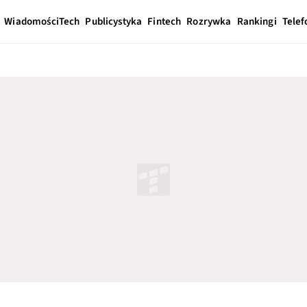
Wiadomości
Tech
Publicystyka
Fintech
Rozrywka
Rankingi
Telef