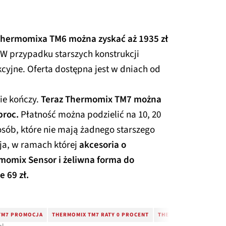
Thermomixa TM6 można zyskać aż 1935 zł
W przypadku starszych konstrukcji
kcyjne. Oferta dostępna jest w dniach od
nie kończy.
Teraz Thermomix TM7 można
proc.
Płatność można podzielić na 10, 20
osób, które nie mają żadnego starszego
ja, w ramach której
akcesoria o
rmomix Sensor i żeliwna forma do
 69 zł.
TM7 PROMOCJA
THERMOMIX TM7 RATY 0 PROCENT
THERMOMIX TM7 TANIE