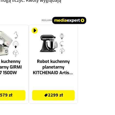
 mogą liczyć. Kwoty wyglądają
REKLAMA
 kuchenny
Robot kuchenny
arny GIRMI
planetarny
7 1500W
KITCHENAID Artisan
5KSM125EBM 300W
2299 zł
579 zł
2299 zł