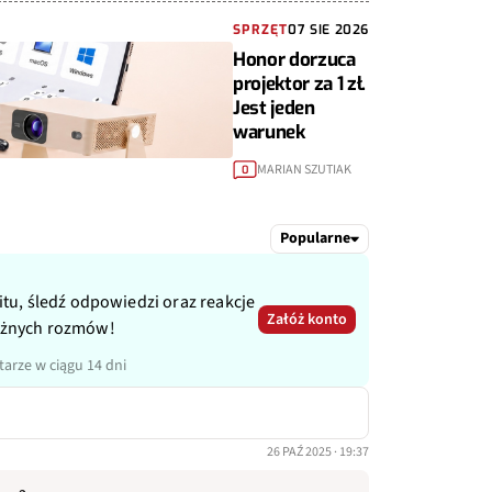
SPRZĘT
07 SIE 2026
Honor dorzuca
projektor za 1 zł.
Jest jeden
warunek
MARIAN SZUTIAK
0
Popularne
itu, śledź odpowiedzi oraz reakcje
Załóż konto
ażnych rozmów!
arze w ciągu 14 dni
26 PAŹ 2025 · 19:37