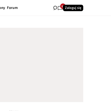
22
ony
Forum
Zaloguj się