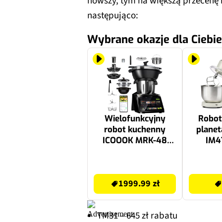
nowszy, tym na większą przecenę
następująco:
Wybrane okazje dla Ciebie
Wielofunkcyjny
Robot
robot kuchenny
planet
ICOOOK MRK-48
IM4
(WiFi) z wagą i
funkcją gotowania
1999.99 zł
579 zł
1999.99 zł
TM31 – 645 zł rabatu