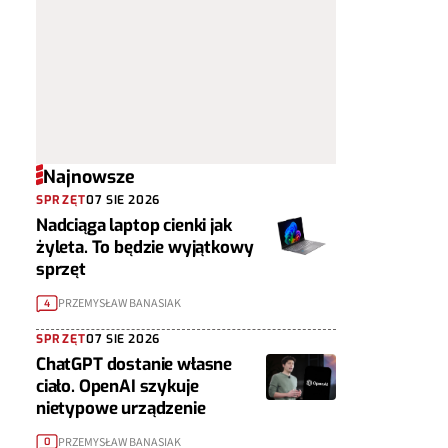
Najnowsze
SPRZĘT
07 SIE 2026
Nadciąga laptop cienki jak
żyleta. To będzie wyjątkowy
sprzęt
PRZEMYSŁAW BANASIAK
4
SPRZĘT
07 SIE 2026
ChatGPT dostanie własne
ciało. OpenAI szykuje
nietypowe urządzenie
PRZEMYSŁAW BANASIAK
0