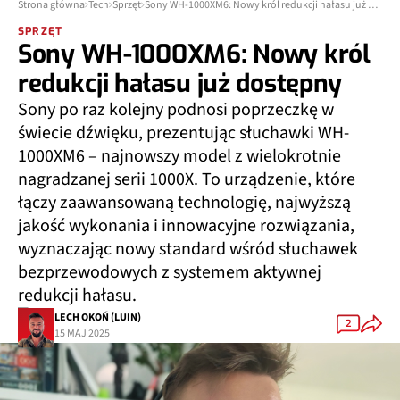
Strona główna
Tech
Sprzęt
Sony WH-1000XM6: Nowy król redukcji hałasu już dostępny
SPRZĘT
Sony WH-1000XM6: Nowy król
redukcji hałasu już dostępny
Sony po raz kolejny podnosi poprzeczkę w
świecie dźwięku, prezentując słuchawki WH-
1000XM6 – najnowszy model z wielokrotnie
nagradzanej serii 1000X. To urządzenie, które
łączy zaawansowaną technologię, najwyższą
jakość wykonania i innowacyjne rozwiązania,
wyznaczając nowy standard wśród słuchawek
bezprzewodowych z systemem aktywnej
redukcji hałasu.
LECH OKOŃ (LUIN)
2
15 MAJ 2025