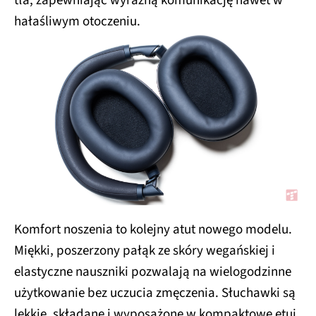
tła, zapewniając wyraźną komunikację nawet w
hałaśliwym otoczeniu.
Komfort noszenia to kolejny atut nowego modelu.
Miękki, poszerzony pałąk ze skóry wegańskiej i
elastyczne nauszniki pozwalają na wielogodzinne
użytkowanie bez uczucia zmęczenia. Słuchawki są
lekkie, składane i wyposażone w kompaktowe etui