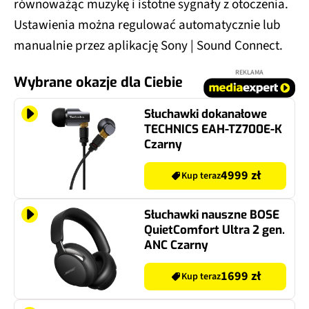
równoważąc muzykę i istotne sygnały z otoczenia.
Ustawienia można regulować automatycznie lub
manualnie przez aplikację Sony | Sound Connect.
REKLAMA
Wybrane okazje dla Ciebie
Słuchawki dokanałowe
TECHNICS EAH-TZ700E-K
Czarny
4999 zł
Kup teraz
Słuchawki nauszne BOSE
QuietComfort Ultra 2 gen.
ANC Czarny
1699 zł
Kup teraz