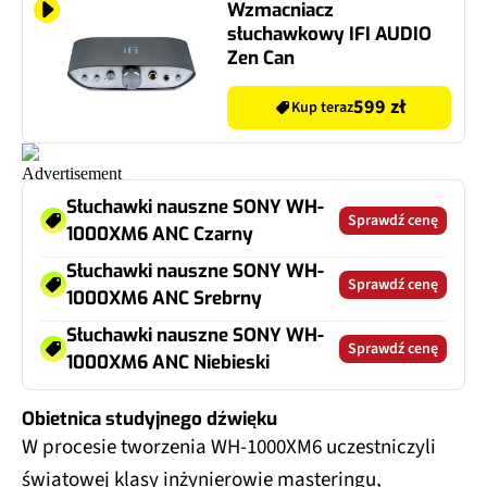
Wzmacniacz
słuchawkowy IFI AUDIO
Zen Can
599 zł
Kup teraz
Słuchawki nauszne SONY WH-
Sprawdź cenę
1000XM6 ANC Czarny
Słuchawki nauszne SONY WH-
Sprawdź cenę
1000XM6 ANC Srebrny
Słuchawki nauszne SONY WH-
Sprawdź cenę
1000XM6 ANC Niebieski
Obietnica studyjnego dźwięku
W procesie tworzenia WH-1000XM6 uczestniczyli
światowej klasy inżynierowie masteringu,