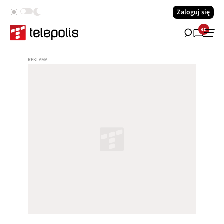
Zaloguj się
40