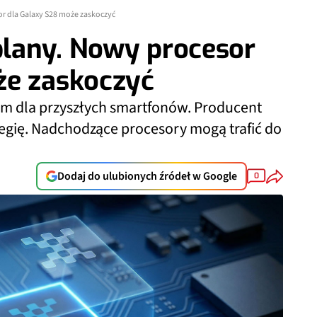
r dla Galaxy S28 może zaskoczyć
lany. Nowy procesor
że zaskoczyć
 dla przyszłych smartfonów. Producent
egię. Nadchodzące procesory mogą trafić do
Dodaj do ulubionych źródeł w Google
0