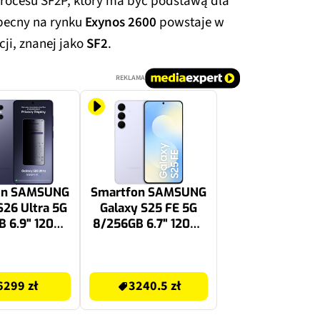
rocesu SF2P, który ma być podstawą dla
becny na rynku
Exynos 2600
powstaje w
cji, znanej jako
SF2
.
REKLAMA
on SAMSUNG
Smartfon SAMSUNG
S26 Ultra 5G
Galaxy S25 FE 5G
B 6.9" 120Hz
8/256GB 6.7" 120Hz
owy SM-S948
Niebieski SM-S731
3240.5 zł
6299 zł
3240.5 zł