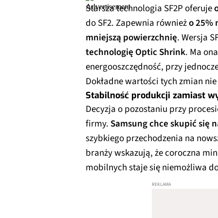
Starsza technologia SF2P oferuje
do SF2. Zapewnia również
o 25% n
mniejszą powierzchnię
. Wersja 
technologię Optic Shrink
. Ma on
energooszczędność, przy jednocz
Dokładne wartości tych zmian nie 
Stabilność produkcji zamiast w
Decyzja o pozostaniu przy proces
firmy.
Samsung chce skupić się na
szybkiego przechodzenia na nowsz
branży wskazują, że coroczna mi
mobilnych staje się niemożliwa do