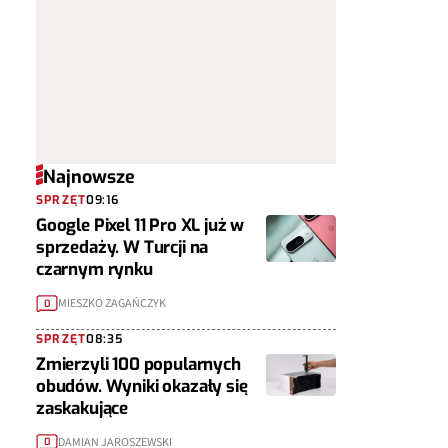
Najnowsze
SPRZĘT
09:16
Google Pixel 11 Pro XL już w
sprzedaży. W Turcji na
czarnym rynku
MIESZKO ZAGAŃCZYK
0
SPRZĘT
08:35
Zmierzyli 100 popularnych
obudów. Wyniki okazały się
zaskakujące
DAMIAN JAROSZEWSKI
0