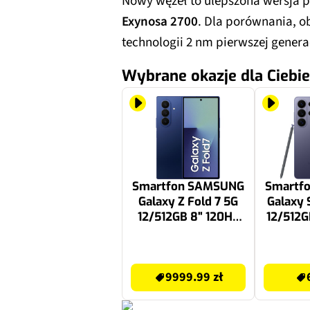
Nowy węzeł to ulepszona wersja p
Exynosa 2700
. Dla porównania, o
technologii 2 nm pierwszej genera
Wybrane okazje dla Ciebie
Smartfon SAMSUNG
Smartf
Galaxy Z Fold 7 5G
Galaxy 
12/512GB 8" 120Hz
12/512G
Granatowy SM-F966
Fiolet
9999.99 zł
6299 zł
9999.99 zł