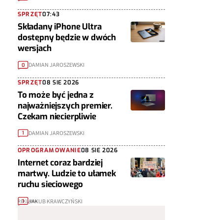
SPRZĘT
07:43
Składany iPhone Ultra
dostępny będzie w dwóch
wersjach
DAMIAN JAROSZEWSKI
0
SPRZĘT
08 SIE 2026
To może być jedna z
najważniejszych premier.
Czekam niecierpliwie
DAMIAN JAROSZEWSKI
1
OPROGRAMOWANIE
08 SIE 2026
Internet coraz bardziej
martwy. Ludzie to ułamek
ruchu sieciowego
JAKUB KRAWCZYŃSKI
1