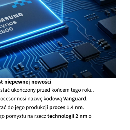
t niepewnej nowości
stać ukończony przed końcem tego roku.
rocesor nosi nazwę kodową
Vanguard
.
ać do jego produkcji
proces 1.4 nm
.
go pomysłu na rzecz
technologii 2 nm
o