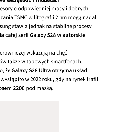
we wszystkich modelach
cesory o odpowiedniej mocy i dobrych
zania TSMC w litografii 2 nm mogą nadal
ung stawia jednak na stabilne procesy
 całej serii Galaxy S28 w autorskie
erowniczej wskazują na chęć
ów także w topowych smartfonach.
o, że
Galaxy S28 Ultra otrzyma układ
ś wystąpiło w 2022 roku, gdy na rynek trafił
osem 2200
pod maską.