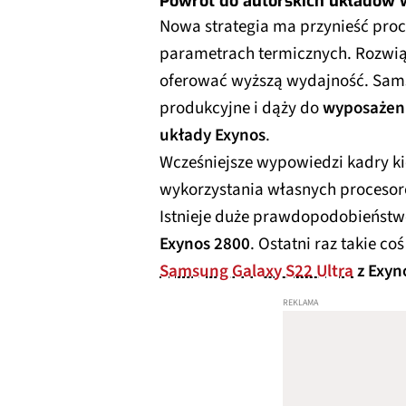
Powrót do autorskich układów 
Nowa strategia ma przynieść pro
parametrach termicznych. Rozwią
oferować wyższą wydajność. Sams
produkcyjne i dąży do
wyposażenia
układy Exynos
.
Wcześniejsze wypowiedzi kadry ki
wykorzystania własnych procesor
Istnieje duże prawdopodobieństw
Exynos 2800
. Ostatni raz takie co
Samsung Galaxy S22 Ultra
z Exyn