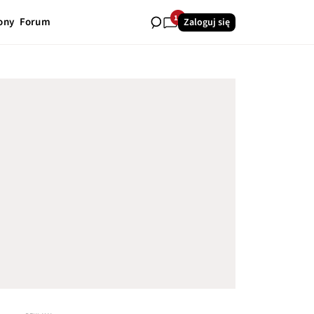
11
ony
Forum
Zaloguj się