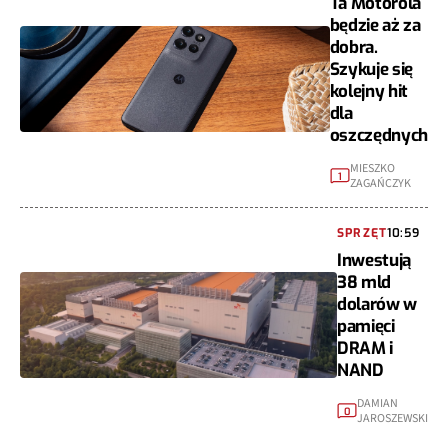
Ta Motorola
będzie aż za
dobra.
Szykuje się
kolejny hit
dla
oszczędnych
MIESZKO
1
ZAGAŃCZYK
SPRZĘT
10:59
Inwestują
38 mld
dolarów w
pamięci
DRAM i
NAND
DAMIAN
0
JAROSZEWSKI