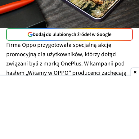
Dodaj do ulubionych źródeł w Google
Firma Oppo przygotowała specjalną akcję
promocyjną dla użytkowników, którzy dotąd
związani byli z marką OnePlus. W kampanii pod
hasłem „Witamy w OPPO” producenci zachęcają
do
zainteresowania się nową ofertą i powiązania
konta OnePlus z kontem Oppo
, oferując w zamian
atrakcyjne zniżki oraz akcesoria za symboliczną
kwotę.