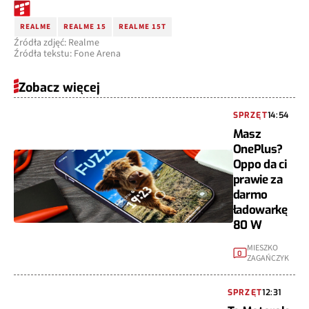
REALME
REALME 15
REALME 15T
Źródła zdjęć: Realme
Źródła tekstu: Fone Arena
Zobacz więcej
SPRZĘT
14:54
Masz
OnePlus?
Oppo da ci
prawie za
darmo
ładowarkę
80 W
MIESZKO
0
ZAGAŃCZYK
SPRZĘT
12:31