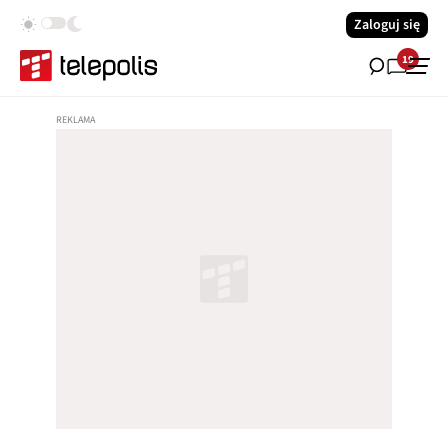
Zaloguj się
19