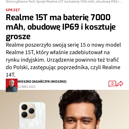
Strona główna
Tech
Sprzęt
Realme 15T ma baterię 7000 mAh, obudowę IP69 i kosztuje grosze
SPRZĘT
Realme 15T ma baterię 7000
mAh, obudowę IP69 i kosztuje
grosze
Realme poszerzyło swoją serię 15 o nowy model
Realme 15T, który właśnie zadebiutował na
rynku indyjskim. Urządzenie powinno też trafić
do Polski, zastępując poprzednika, czyli Realme
14T.
MIESZKO ZAGAŃCZYK (MIESZKO)
0
02 WRZ 2025