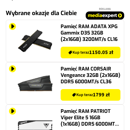
REKLAMA
Wybrane okazje dla Ciebie
Pamięć RAM ADATA XPG
Gammix D35 32GB
(2x16GB) 3200MT/s CL16
1150.05 zł
Kup teraz
Pamięć RAM CORSAIR
Vengeance 32GB (2x16GB)
DDR5 6000MT/s CL36
1799 zł
Kup teraz
Pamięć RAM PATRIOT
Viper Elite 5 16GB
(1x16GB) DDR5 6000MT/s
CL30