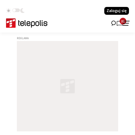
Zaloguj się
21