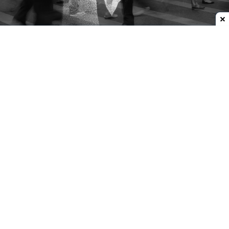
Dodaj do ulubionych źródeł w Google
Samotność szkodzi bardziej niż osamotnienie
Samotność inaczej działa na zdrowie (psychiczne
i fizyczne) niż izolacja społeczna
(osamotnienie).
Ta różnica ma znaczenie.
Według Światowej
Organizacji Zdrowia z samotnością zmaga się
mniej więcej co szósta osoba na świecie.