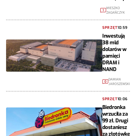
MIESZKO
1
ZAGAŃCZYK
SPRZĘT
10:59
Inwestują
38 mld
dolarów w
pamięci
DRAM i
NAND
DAMIAN
0
JAROSZEWSKI
SPRZĘT
10:06
Biedronka
wrzuciła za
99 zł. Drugi
dostaniesz
za złotówkę