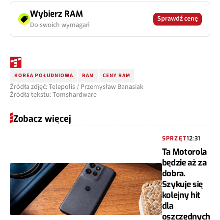
Wybierz RAM
Sprawdź cenę
Do swoich wymagań
KOREA POŁUDNIOWA
RAM
CENY RAM
Źródła zdjęć: Telepolis / Przemysław Banasiak
Źródła tekstu: Tomshardware
Zobacz więcej
SPRZĘT
12:31
Ta Motorola
będzie aż za
dobra.
Szykuje się
kolejny hit
dla
oszczędnych