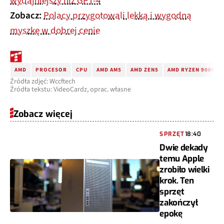
wydajniejszy niż GPT-4
Zobacz:
Polacy przygotowali lekką i wygodną
myszkę w dobrej cenie
AMD
PROCESOR
CPU
AMD AM5
AMD ZEN5
AMD RYZEN 9000X3
Źródła zdjęć: Wccftech
Źródła tekstu: VideoCardz, oprac. własne
Zobacz więcej
SPRZĘT
18:40
Dwie dekady
temu Apple
zrobiło wielki
krok. Ten
sprzęt
zakończył
epokę