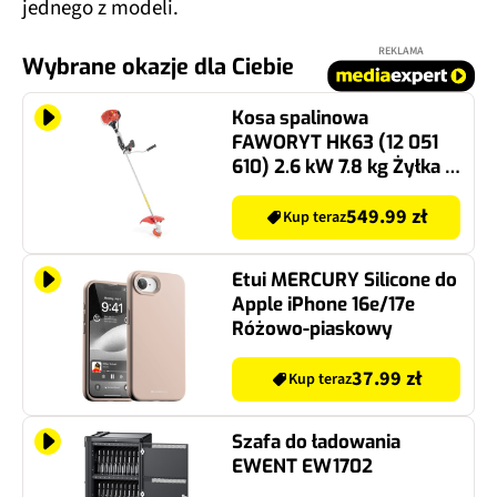
jednego z modeli.
REKLAMA
Wybrane okazje dla Ciebie
Kosa spalinowa
FAWORYT HK63 (12 051
610) 2.6 kW 7.8 kg Żyłka +
Tarcza tnąca
549.99 zł
Kup teraz
Etui MERCURY Silicone do
Apple iPhone 16e/17e
Różowo-piaskowy
37.99 zł
Kup teraz
Szafa do ładowania
EWENT EW1702