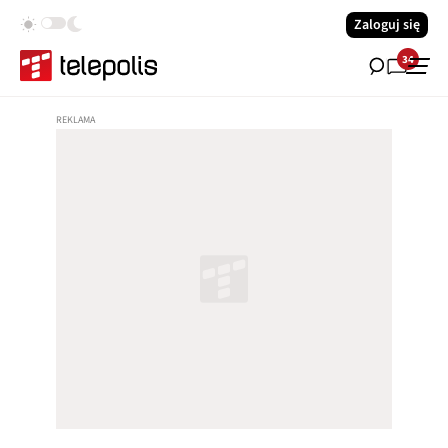
Zaloguj się
34