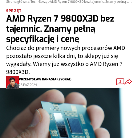
Strona główna
Tech
Sprzęt
AMD Ryzen 7 9800X3D bez tajemnic. Znamy pełną specyfikację i cenę
SPRZĘT
AMD Ryzen 7 9800X3D bez
tajemnic. Znamy pełną
specyfikację i cenę
Chociaż do premiery nowych procesorów AMD
pozostało jeszcze kilka dni, to sklepy już się
wygadały. Wiemy już wszystko o AMD Ryzen 7
9800X3D.
PRZEMYSŁAW BANASIAK (YOKAI)
2
28 PAŹ 2024