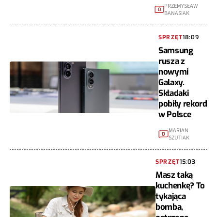
PRZEMYSŁAW
0
BANASIAK
SPRZĘT
18:09
Samsung
rusza z
nowymi
Galaxy.
Składaki
pobiły rekord
w Polsce
MARIAN
0
SZUTIAK
SPRZĘT
15:03
Masz taką
kuchenkę? To
tykająca
bomba,