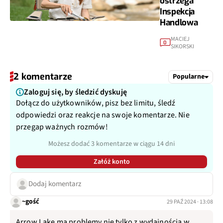
ostrzega
Inspekcja
Handlowa
MACIEJ
0
SIKORSKI
2 komentarze
Popularne
Zaloguj się, by śledzić dyskuję
Dołącz do użytkowników, pisz bez limitu, śledź
odpowiedzi oraz reakcje na swoje komentarze. Nie
przegap ważnych rozmów!
Możesz dodać 3 komentarze w ciągu 14 dni
Załóż konto
Dodaj komentarz
~gość
29 PAŹ 2024 · 13:08
Arrow Lake ma problemy nie tylko z wydajnością w