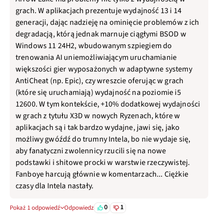
grach. W aplikacjach prezentuje wydajność 13 i 14
generacji, dając nadzieję na ominięcie problemów z ich
degradacją, którą jednak marnuje ciągłymi BSOD w
Windows 11 24H2, wbudowanym szpiegiem do
trenowania AI uniemożliwiającym uruchamianie
większości gier wyposażonych w adaptywne systemy
AntiCheat (np. Epic), czy wreszcie oferując w grach
(które się uruchamiają) wydajność na poziomie i5
12600. W tym kontekście, +10% dodatkowej wydajności
w grach z tytułu X3D w nowych Ryzenach, które w
aplikacjach są i tak bardzo wydajne, jawi się, jako
możliwy gwóźdź do trumny Intela, bo nie wydaje się,
aby fanatyczni zwolennicy rzucili się na nowe
podstawki i shitowe procki w warstwie rzeczywistej.
Fanboye harcują głównie w komentarzach... Ciężkie
czasy dla Intela nastały.
0
1
Pokaż 1 odpowiedź
Odpowiedz