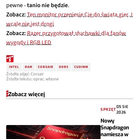
pewne -
tanio nie będzie
.
Zobacz:
Ten monitor przeniesie Cię do świata gier. I
wcale nie jest drogi
Zobacz:
Razer przygotował słuchawki dla fanów
wygody i RGB LED
INTEL
RAM
CORSAIR
DDR5
CUDIMM
Źródła zdjęć: Corsair
Źródła tekstu: oprac. własne
Zobacz więcej
05 SIE
SPRZĘT
2026
Nowy
Snapdragon
namiesza w