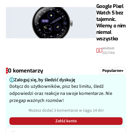
Google Pixel
Watch 5 bez
tajemnic.
Wiemy o nim
niemal
wszystko
MARIAN
0
SZUTIAK
0 komentarzy
Popularne
Zaloguj się, by śledzić dyskuję
Dołącz do użytkowników, pisz bez limitu, śledź
odpowiedzi oraz reakcje na swoje komentarze. Nie
przegap ważnych rozmów!
Możesz dodać 3 komentarze w ciągu 14 dni
Załóż konto