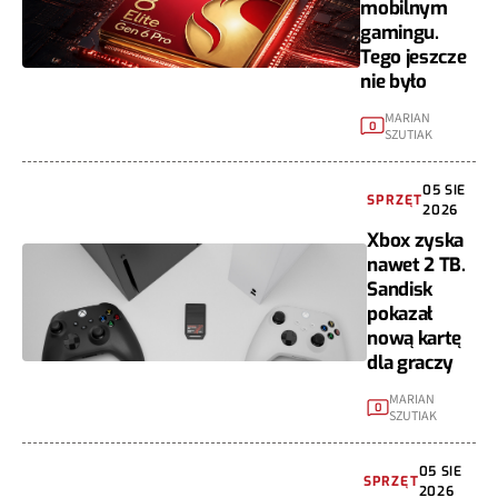
mobilnym
gamingu.
Tego jeszcze
nie było
MARIAN
0
SZUTIAK
05 SIE
SPRZĘT
2026
Xbox zyska
nawet 2 TB.
Sandisk
pokazał
nową kartę
dla graczy
MARIAN
0
SZUTIAK
05 SIE
SPRZĘT
2026