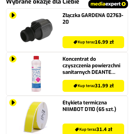
Wybrane okazje dla Ciebie
Złączka GARDENA 02763-
20
16.99 zł
Kup teraz
Koncentrat do
czyszczenia powierzchni
sanitarnych DEANTE
KZZZ 000B 0.5 l
31.99 zł
Kup teraz
Etykieta termiczna
NIIMBOT D110 (65 szt.)
31.4 zł
Kup teraz