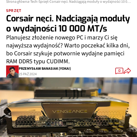
Strona główna
Tech
Sprzęt
Corsair nęci. Nadciągają moduły o wydajności 10 000 MT/s
SPRZĘT
Corsair nęci. Nadciągają moduły
o wydajności 10 000 MT/s
Planujesz złożenie nowego PC i marzy Ci się
najwyższa wydajność? Warto poczekać kilka dni,
bo Corsair szykuje potwornie wydajne pamięci
RAM DDR5 typu CUDIMM.
PRZEMYSŁAW BANASIAK (YOKAI)
0
25 PAŹ 2024