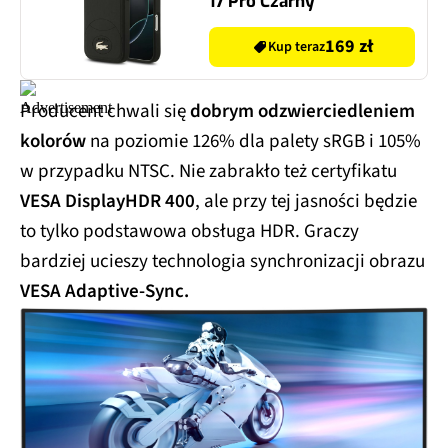
17 Pro Czarny
169 zł
Kup teraz
Producent chwali się
dobrym odzwierciedleniem
kolorów
na poziomie 126% dla palety sRGB i 105%
w przypadku NTSC. Nie zabrakło też certyfikatu
VESA DisplayHDR 400
, ale przy tej jasności będzie
to tylko podstawowa obsługa HDR. Graczy
bardziej ucieszy technologia synchronizacji obrazu
VESA
Adaptive-Sync.