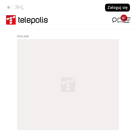
Zaloguj się
37