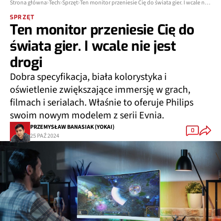
Strona główna
Tech
Sprzęt
Ten monitor przeniesie Cię do świata gier. I wcale nie jest drogi
SPRZĘT
Ten monitor przeniesie Cię do
świata gier. I wcale nie jest
drogi
Dobra specyfikacja, biała kolorystyka i
oświetlenie zwiększające immersję w grach,
filmach i serialach. Właśnie to oferuje Philips
swoim nowym modelem z serii Evnia.
PRZEMYSŁAW BANASIAK (YOKAI)
0
25 PAŹ 2024