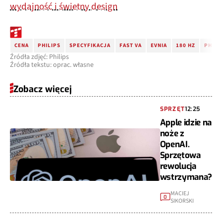
wydajność i świetny design
CENA
PHILIPS
SPECYFIKACJA
FAST VA
EVNIA
180 HZ
PHILI
Źródła zdjęć: Philips
Źródła tekstu: oprac. własne
Zobacz więcej
SPRZĘT
12:25
Apple idzie na
noże z
OpenAI.
Sprzętowa
rewolucja
wstrzymana?
MACIEJ
0
SIKORSKI