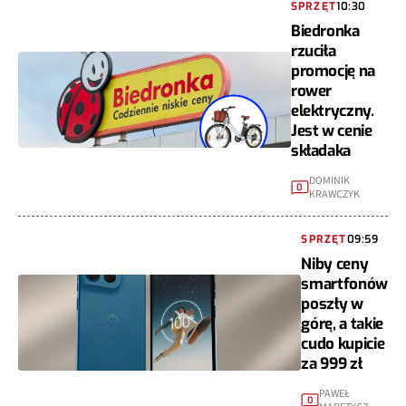
SPRZĘT
10:30
Biedronka
rzuciła
promocję na
rower
elektryczny.
Jest w cenie
składaka
DOMINIK
0
KRAWCZYK
SPRZĘT
09:59
Niby ceny
smartfonów
poszły w
górę, a takie
cudo kupicie
za 999 zł
PAWEŁ
0