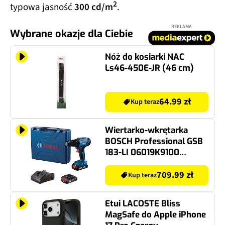
2
typowa jasność
300 cd/m
.
REKLAMA
Wybrane okazje dla Ciebie
Nóż do kosiarki NAC
Ls46-450E-JR (46 cm)
64.99 zł
Kup teraz
Wiertarko-wkrętarka
BOSCH Professional GSB
183-LI 06019K9100
zestaw akumulatorów
709.99 zł
Kup teraz
Etui LACOSTE Bliss
MagSafe do Apple iPhone