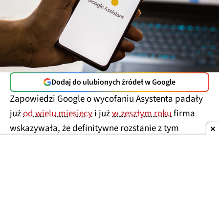
Dodaj do ulubionych źródeł w Google
Zapowiedzi Google o wycofaniu Asystenta padały
już
od wielu miesięcy
i już
w zeszłym roku
firma
wskazywała, że definitywne rozstanie z tym
narzędziem nastąpi
w 2026 roku
. Na nowych
smartfonach od dawna domyślnie jest już
instalowany Gemini, ale na wielu starszych
urządzaniach wciąż można było aktywować
Asystenta, wchodząc głębiej w opcje. Teraz jednak
zapadła ostateczna decyzja – koniec. Google