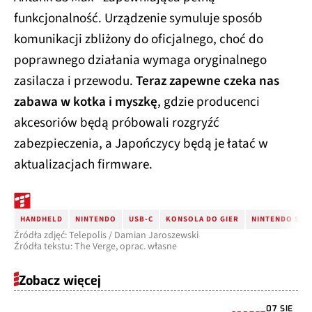
funkcjonalność. Urządzenie symuluje sposób
komunikacji zbliżony do oficjalnego, choć do
poprawnego działania wymaga oryginalnego
zasilacza i przewodu.
Teraz zapewne czeka nas
zabawa w kotka i myszkę
, gdzie producenci
akcesoriów będą próbowali rozgryźć
zabezpieczenia, a Japończycy będą je łatać w
aktualizacjach firmware.
HANDHELD
NINTENDO
USB-C
KONSOLA DO GIER
NINTENDO SWI
Źródła zdjęć: Telepolis / Damian Jaroszewski
Źródła tekstu: The Verge, oprac. własne
Zobacz więcej
07 SIE