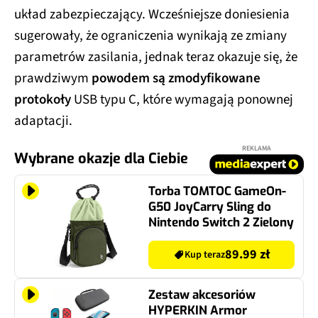
układ zabezpieczający. Wcześniejsze doniesienia
sugerowały, że ograniczenia wynikają ze zmiany
parametrów zasilania, jednak teraz okazuje się, że
prawdziwym
powodem są zmodyfikowane
protokoły
USB typu C, które wymagają ponownej
adaptacji.
REKLAMA
Wybrane okazje dla Ciebie
Torba TOMTOC GameOn-
G50 JoyCarry Sling do
Nintendo Switch 2 Zielony
89.99 zł
Kup teraz
Zestaw akcesoriów
HYPERKIN Armor