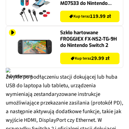
M07533 do Nintendo
Switch
119.99 zł
Kup teraz
Szkło hartowane
FROGGIEX FX-NS2-TG-9H
do Nintendo Switch 2
29.99 zł
Kup teraz
Zwykle po podłączeniu stacji dokującej lub huba
USB do laptopa lub tabletu, urządzenia
wymieniają zestandaryzowane instrukcje
umożliwiające przekazanie zasilania (protokół PD),
a następnie aktywują dodatkowe funkcje, takie jak
wyjście HDMI, DisplayPort czy Ethernet. W
przypadku Switcha 2 i oficjalnej stacji dokującej,