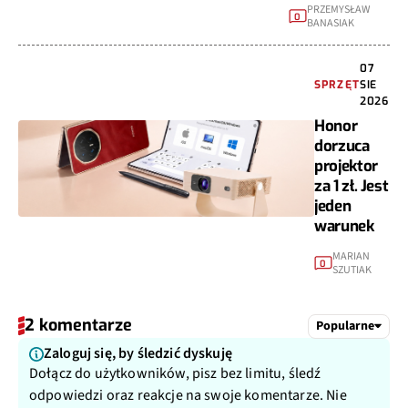
PRZEMYSŁAW
0
BANASIAK
07
SPRZĘT
SIE
2026
Honor
dorzuca
projektor
za 1 zł. Jest
jeden
warunek
MARIAN
0
SZUTIAK
2 komentarze
Popularne
Zaloguj się, by śledzić dyskuję
Dołącz do użytkowników, pisz bez limitu, śledź
odpowiedzi oraz reakcje na swoje komentarze. Nie