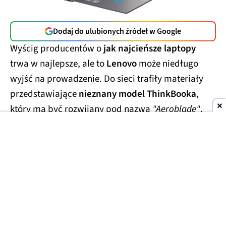
Dodaj do ulubionych źródeł w Google
Wyścig producentów o
jak najcieńsze laptopy
trwa w najlepsze, ale to
Lenovo
może niedługo
wyjść na prowadzenie. Do sieci trafiły materiały
przedstawiające
nieznany model ThinkBooka
,
który ma być rozwijany pod nazwą
"Aeroblade"
.
Jego obudowa wygląda
wręcz absurdalnie
smukło.