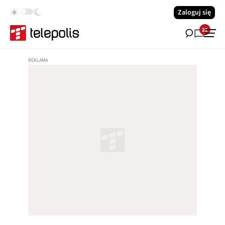
Zaloguj się
22