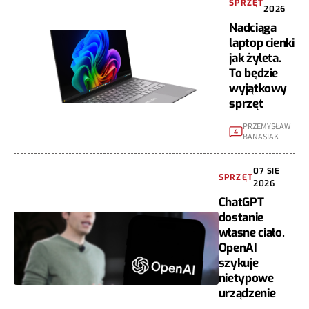
SPRZĘT
2026
Nadciąga
laptop cienki
jak żyleta.
To będzie
wyjątkowy
sprzęt
PRZEMYSŁAW
4
BANASIAK
07 SIE
SPRZĘT
2026
ChatGPT
dostanie
własne ciało.
OpenAI
szykuje
nietypowe
urządzenie