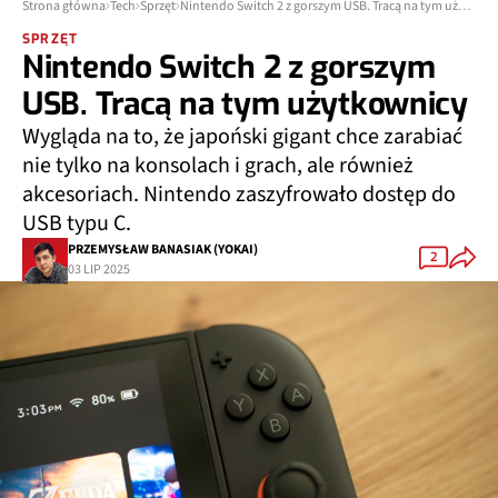
Strona główna
Tech
Sprzęt
Nintendo Switch 2 z gorszym USB. Tracą na tym użytkownicy
SPRZĘT
Nintendo Switch 2 z gorszym
USB. Tracą na tym użytkownicy
Wygląda na to, że japoński gigant chce zarabiać
nie tylko na konsolach i grach, ale również
akcesoriach. Nintendo zaszyfrowało dostęp do
USB typu C.
PRZEMYSŁAW BANASIAK (YOKAI)
2
03 LIP 2025