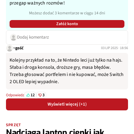
przegap ważnych rozmów!
Możesz dodać 3 komentarze w ciągu 14 dni
Załóż konto
Dodaj komentarz
~gość
03 LIP 2025 · 18:56
Kolejny przykład na to, że Nintedo leci już tylko na hajs.
Słaba i droga konsola, droższe gry, masa błędów.
Trzeba głosować portfelem i nie kupować, może Switch
2 OLED lepiej wypadnie.
12
3
Odpowiedz
Wyświetl więcej (+1)
SPRZĘT
Nadciąga laptop cienki jak