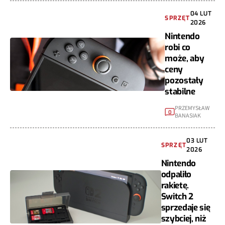
04 LUT
SPRZĘT
2026
Nintendo
robi co
może, aby
ceny
pozostały
stabilne
PRZEMYSŁAW
0
BANASIAK
03 LUT
SPRZĘT
2026
Nintendo
odpaliło
rakietę.
Switch 2
sprzedaje się
szybciej, niż