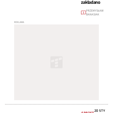
zakładano
PRZEMYSŁAW
1
BANASIAK
20 STY