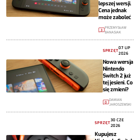
lepszej wersji.
Cena jednak
może zaboleć
PRZEMYSŁAW
3
BANASIAK
07 LIP
SPRZĘT
2026
Nowa wersja
Nintendo
Switch 2 już
tej jesieni. Co
się zmieni?
DAMIAN
0
JAROSZEWSKI
30 CZE
SPRZĘT
2026
Kupujesz