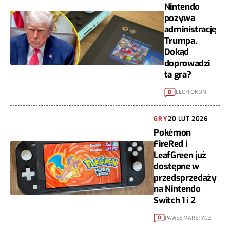
Nintendo
pozywa
administrację
Trumpa.
Dokąd
doprowadzi
ta gra?
LECH OKOŃ
0
GRY
20 LUT 2026
Pokémon
FireRed i
LeafGreen już
dostępne w
przedsprzedaży
na Nintendo
Switch 1 i 2
PAWEŁ MARETYCZ
0