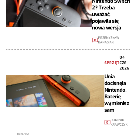
Nintendo Switch
2? Trzeba
uważać,
pojawiła się
nowa wersja
PRZEMYSŁAW
0
BANASIAK
04
SPRZĘT
CZE
2026
Unia
docisnęła
Nintendo.
Baterię
wymienisz
sam
DOMINIK
0
KRAWCZYK