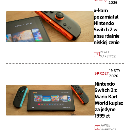
SPRZĘT
2026
x-kom
pozamiatał.
Nintendo
Switch 2 w
absurdalnie
niskiej cenie
PAWEŁ
0
MARETYCZ
19 STY
SPRZĘT
2026
Nintendo
Switch 2 z
Mario Kart
World kupisz
za jedyne
1999 zł
PAWEŁ
2
MARETYCZ