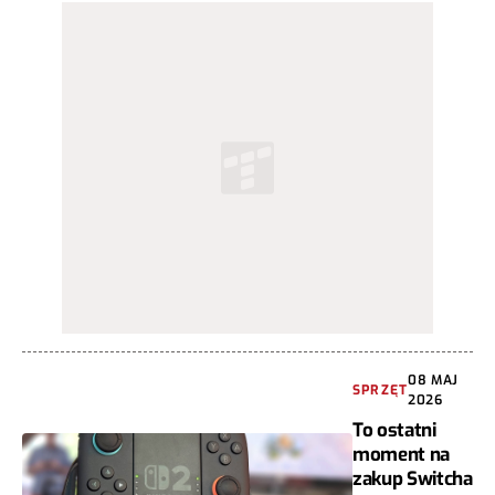
08 MAJ
SPRZĘT
2026
To ostatni
moment na
zakup Switcha