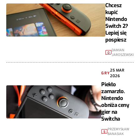
Chcesz
kupić
Nintendo
Switch 2?
Lepiej się
pospiesz
DAMIAN
0
JAROSZEWSKI
25 MAR
GRY
2026
Piekło
zamarzło.
Nintendo
obniża ceny
gier na
Switcha
PRZEMYSŁAW
5
BANASIAK