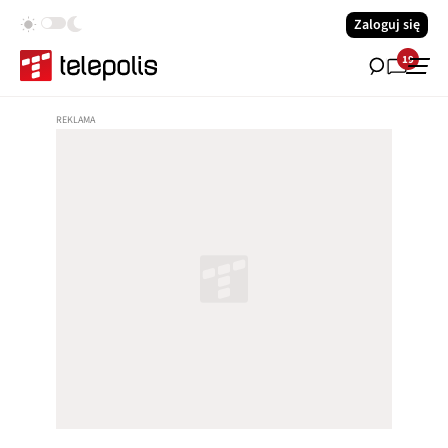
Zaloguj się
19