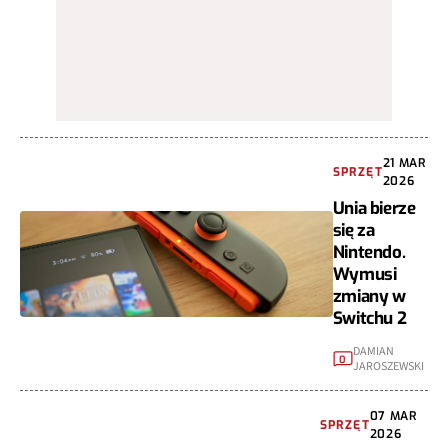
21 MAR
SPRZĘT
2026
Unia bierze
się za
Nintendo.
Wymusi
zmiany w
Switchu 2
DAMIAN
0
JAROSZEWSKI
07 MAR
SPRZĘT
2026