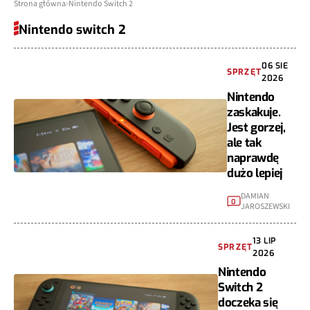
Strona główna
Nintendo Switch 2
Nintendo switch 2
06 SIE
SPRZĘT
2026
Nintendo
zaskakuje.
Jest gorzej,
ale tak
naprawdę
dużo lepiej
DAMIAN
0
JAROSZEWSKI
13 LIP
SPRZĘT
2026
Nintendo
Switch 2
doczeka się