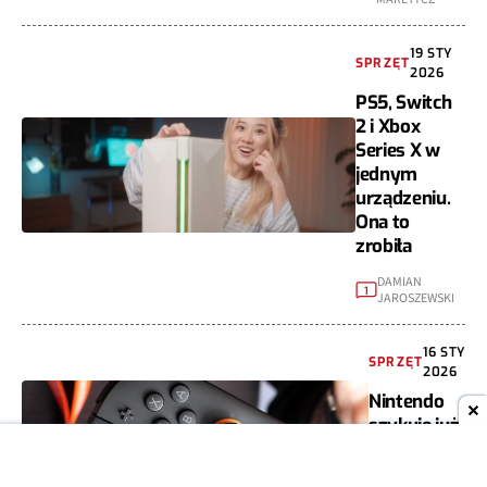
19 STY
SPRZĘT
2026
PS5, Switch
2 i Xbox
Series X w
jednym
urządzeniu.
Ona to
zrobiła
DAMIAN
1
JAROSZEWSKI
16 STY
SPRZĘT
2026
Nintendo
szykuje już
kolejnego
Switcha