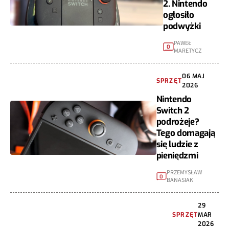
2. Nintendo
ogłosiło
podwyżki
PAWEŁ
0
MARETYCZ
06 MAJ
SPRZĘT
2026
Nintendo
Switch 2
podrożeje?
Tego domagają
się ludzie z
pieniędzmi
PRZEMYSŁAW
0
BANASIAK
29
SPRZĘT
MAR
2026