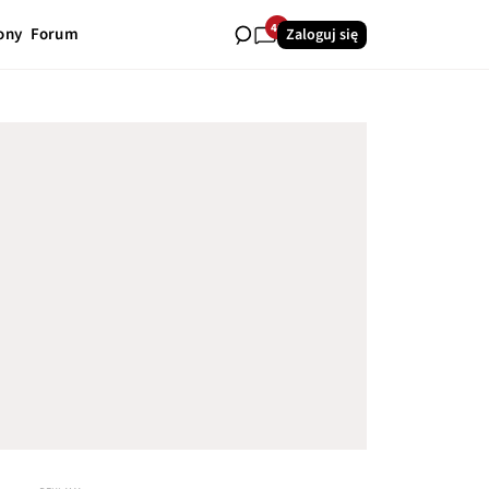
40
ony
Forum
Zaloguj się