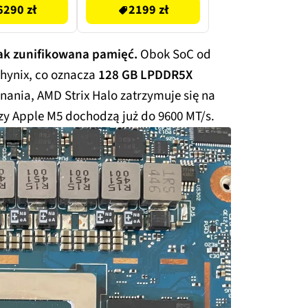
6290 zł
2199 zł
nak zunifikowana pamięć.
Obok SoC od
 hynix, co oznacza
128 GB LPDDR5X
ania, AMD Strix Halo zatrzymuje się na
czy Apple M5 dochodzą już do 9600 MT/s.