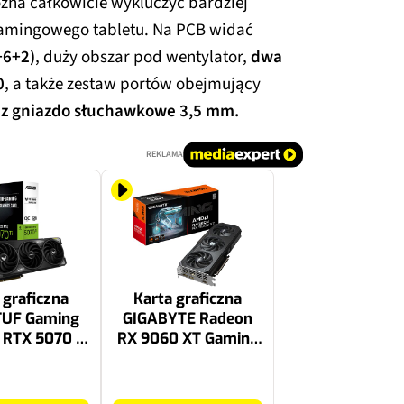
żna całkowicie wykluczyć bardziej
amingowego tabletu. Na PCB widać
+6+2)
, duży obszar pod wentylator,
dwa
0
, a także zestaw portów obejmujący
raz gniazdo słuchawkowe 3,5 mm.
REKLAMA
 graficzna
Karta graficzna
TUF Gaming
GIGABYTE Radeon
 RTX 5070 Ti
RX 9060 XT Gaming
tion GDDR7
OC 16GB
 DLSS 4.5
2199 zł