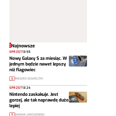
Najnowsze
SPRZĘT
13:55
Nowy Galaxy S za miesiąc. W
jednym będzie nawet lepszy
niż flagowiec
MIESZKO ZAGAŃCZYK
0
SPRZĘT
13:24
Nintendo zaskakuje. Jest
gorzej, ale tak naprawdę dużo
lepiej
DAMIAN JAROSZEWSKI
0