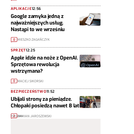
APLIKACJE
12:56
Google zamyka jedną z
najważniejszych usług.
Nastąpi to we wrześniu
MIESZKO ZAGAŃCZYK
0
SPRZĘT
12:25
Apple idzie na noże z OpenAI.
Sprzętowa rewolucja
wstrzymana?
MACIEJ SIKORSKI
0
BEZPIECZEŃSTWO
11:52
Ubijali strony za pieniądze.
Chłopaki posiedzą nawet 8 lat
DAMIAN JAROSZEWSKI
2