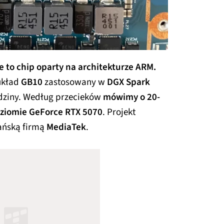
e to chip oparty na architekturze ARM.
 układ
GB10
zastosowany w
DGX Spark
odziny. Według przecieków
mówimy o 20-
ziomie GeForce RTX 5070
. Projekt
ańską firmą
MediaTek
.