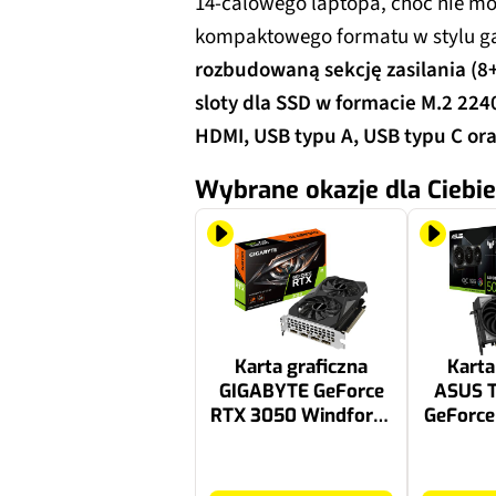
14-calowego laptopa, choć nie mo
kompaktowego formatu w stylu g
rozbudowaną sekcję zasilania (8
sloty dla SSD w formacie M.2 224
HDMI, USB typu A, USB typu C o
Wybrane okazje dla Ciebie
Karta graficzna
Karta
GIGABYTE GeForce
ASUS 
RTX 3050 Windforce
GeForce
OC V2 6GB
OC Edi
16GB
999 zł
6290 zł