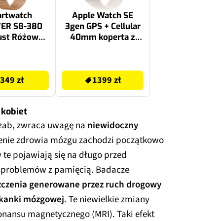
rtwatch
Apple Watch SE
ER SB-380
3gen GPS + Cellular
ust Różowe
40mm koperta z
złoto
aluminium
(księżycowa
1399 zł
poświata) + pasek
349 zł
1399 zł
sportowy rozmiar
M/L (księżycowa
poświata) 2025
kobiet
Azab, zwraca uwagę na
niewidoczny
zenie zdrowia mózgu zachodzi początkowo
 te pojawiają się na długo przed
problemów z pamięcią. Badacze
zczenia generowane przez ruch drogowy
tkanki mózgowej
. Te niewielkie zmiany
onansu magnetycznego (MRI). Taki efekt