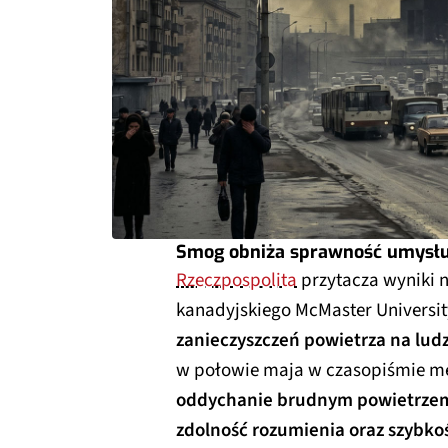
Smog obniża sprawność umysł
Rzeczpospolita
przytacza wyniki
kanadyjskiego McMaster University
zanieczyszczeń powietrza na lud
w połowie maja w czasopiśmie me
oddychanie brudnym powietrzem
zdolność rozumienia oraz szybko