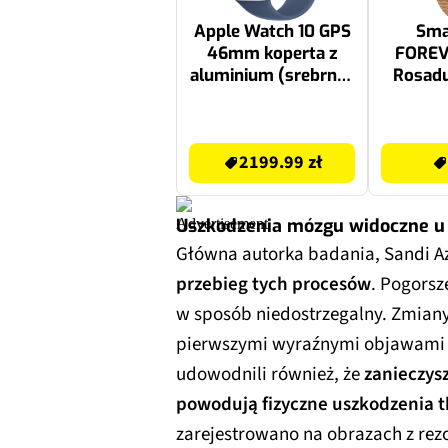
Apple Watch 10 GPS
Sma
46mm koperta z
FOREV
aluminium (srebrny)
Rosad
+ pasek sportowy
rozmiar S/M (denim)
2199.99 zł
349 zł
2199.99 zł
Uszkodzenia mózgu widoczne u 
Główna autorka badania, Sandi 
przebieg tych procesów
. Pogors
w sposób niedostrzegalny. Zmiany
pierwszymi wyraźnymi objawami 
udowodnili również, że
zanieczys
powodują fizyczne uszkodzenia 
zarejestrowano na obrazach z rez