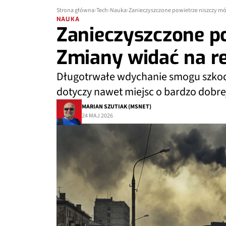
Strona główna
Tech
Nauka
Zanieczyszczone powietrze niszczy mó
NAUKA
Zanieczyszczone p
Zmiany widać na r
Długotrwałe wdychanie smogu szko
dotyczy nawet miejsc o bardzo dobrej
MARIAN SZUTIAK (MSNET)
24 MAJ 2026