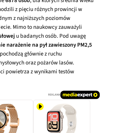
ie
6878 osób
, dla których średnia wieku
odzili z pięciu różnych prowincji w
jednym z najniższych poziomów
iecie. Mimo to naukowcy zauważyli
słowej
u badanych osób. Pod uwagę
nie narażenie na pył zawieszony PM2,5
e pochodzą głównie z ruchu
ysłowych oraz pożarów lasów.
ci powietrza z wynikami testów
REKLAMA