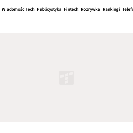
Wiadomości
Tech
Publicystyka
Fintech
Rozrywka
Rankingi
Telef