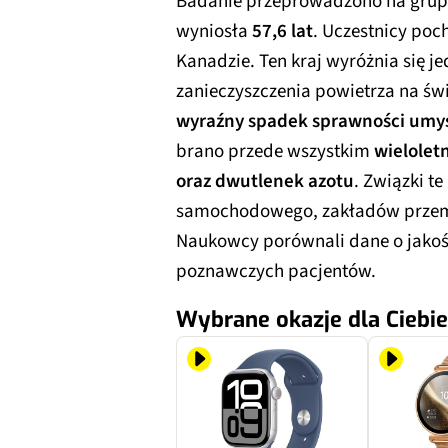
Badanie przeprowadzono na grup
wyniosła
57,6 lat
. Uczestnicy poch
Kanadzie. Ten kraj wyróżnia się 
zanieczyszczenia powietrza na św
wyraźny spadek sprawności umy
brano przede wszystkim
wielolet
oraz dwutlenek azotu
. Związki t
samochodowego, zakładów przem
Naukowcy porównali dane o jakoś
poznawczych pacjentów.
Wybrane okazje dla Ciebie