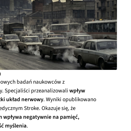
u
 nowych badań naukowców z
. Specjaliści przeanalizowali
wpływ
zki układ nerwowy
. Wyniki opublikowano
dycznym Stroke. Okazuje się, że
 wpływa negatywnie na pamięć,
ść myślenia
.