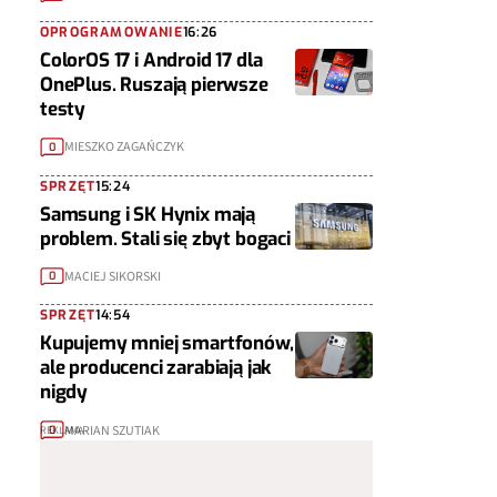
OPROGRAMOWANIE
16:26
ColorOS 17 i Android 17 dla
OnePlus. Ruszają pierwsze
testy
MIESZKO ZAGAŃCZYK
0
SPRZĘT
15:24
Samsung i SK Hynix mają
problem. Stali się zbyt bogaci
MACIEJ SIKORSKI
0
SPRZĘT
14:54
Kupujemy mniej smartfonów,
ale producenci zarabiają jak
nigdy
MARIAN SZUTIAK
0