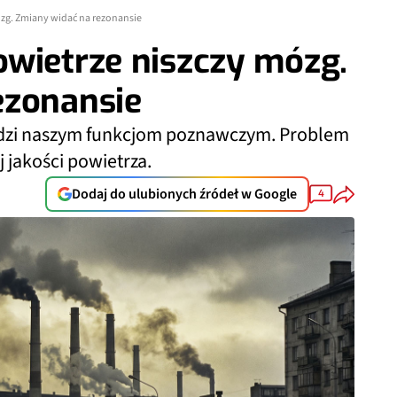
zg. Zmiany widać na rezonansie
owietrze niszczy mózg.
ezonansie
dzi naszym funkcjom poznawczym. Problem
 jakości powietrza.
Dodaj do ulubionych źródeł w Google
4