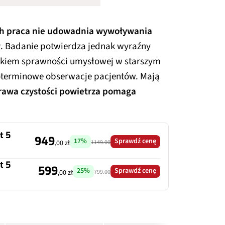
ch praca nie udowadnia wywoływania
w
. Badanie potwierdza jednak wyraźny
adkiem sprawności umysłowej w starszym
oterminowe obserwacje pacjentów. Mają
rawa czystości powietrza pomaga
t 5
949
17%
Sprawdź cenę
1149.00
,00 zł
t 5
599
25%
Sprawdź cenę
799.00
,00 zł