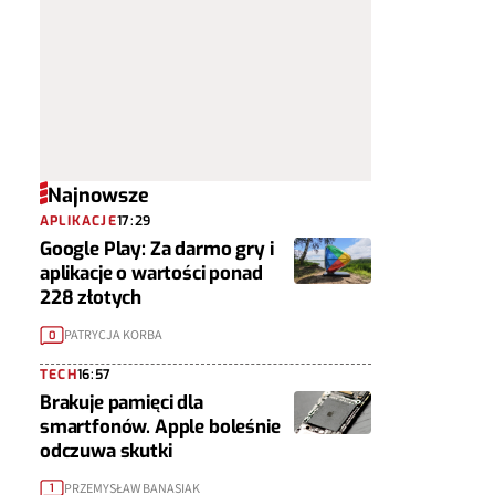
Najnowsze
APLIKACJE
17:29
Google Play: Za darmo gry i
aplikacje o wartości ponad
228 złotych
PATRYCJA KORBA
0
TECH
16:57
Brakuje pamięci dla
smartfonów. Apple boleśnie
odczuwa skutki
PRZEMYSŁAW BANASIAK
1