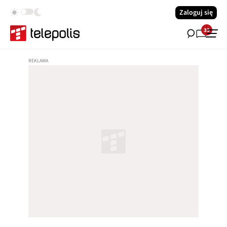
Zaloguj się
33