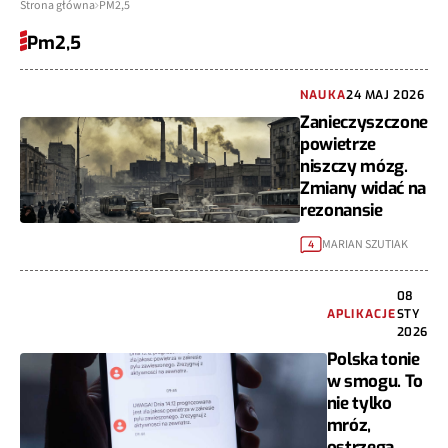
Strona główna
PM2,5
Pm2,5
NAUKA
24 MAJ 2026
Zanieczyszczone
powietrze
niszczy mózg.
Zmiany widać na
rezonansie
MARIAN SZUTIAK
4
08
APLIKACJE
STY
2026
Polska tonie
w smogu. To
nie tylko
mróz,
ostrzega