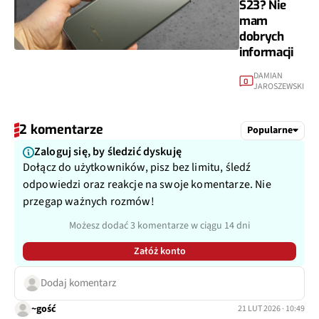
S23? Nie
mam
dobrych
informacji
DAMIAN
0
JAROSZEWSKI
2 komentarze
Popularne
Zaloguj się, by śledzić dyskuję
Dołącz do użytkowników, pisz bez limitu, śledź
odpowiedzi oraz reakcje na swoje komentarze. Nie
przegap ważnych rozmów!
Możesz dodać 3 komentarze w ciągu 14 dni
Załóż konto
Dodaj komentarz
~gość
21 LUT 2026 · 10:49