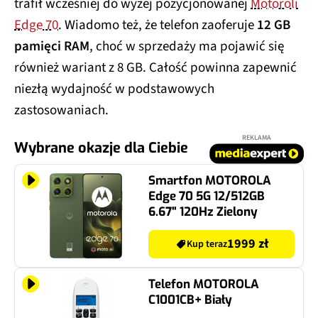
trafił wcześniej do wyżej pozycjonowanej
Motoroli
Edge 70
. Wiadomo też, że telefon zaoferuje
12 GB
pamięci RAM
, choć w sprzedaży ma pojawić się
również wariant z 8 GB. Całość powinna zapewnić
niezłą wydajność w podstawowych
zastosowaniach.
REKLAMA
Wybrane okazje dla Ciebie
Smartfon MOTOROLA
Edge 70 5G 12/512GB
6.67" 120Hz Zielony
1999 zł
Kup teraz
Telefon MOTOROLA
C1001CB+ Biały