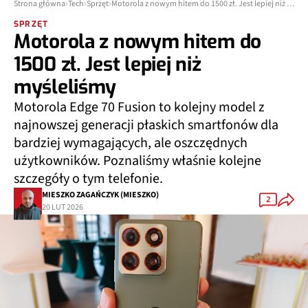
Strona główna
Tech
Sprzęt
Motorola z nowym hitem do 1500 zł. Jest lepiej niż myśleliśmy
SPRZĘT
Motorola z nowym hitem do
1500 zł. Jest lepiej niż
myśleliśmy
Motorola Edge 70 Fusion to kolejny model z
najnowszej generacji płaskich smartfonów dla
bardziej wymagających, ale oszczędnych
użytkowników. Poznaliśmy właśnie kolejne
szczegóły o tym telefonie.
MIESZKO ZAGAŃCZYK (MIESZKO)
2
20 LUT 2026