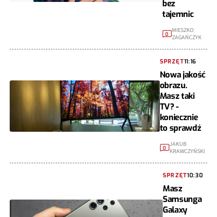
bez
tajemnic
MIESZKO
0
ZAGAŃCZYK
SPRZĘT
11:16
Nowa jakość
obrazu.
Masz taki
TV? -
koniecznie
to sprawdź
JAKUB
0
KRAWCZYŃSKI
SPRZĘT
10:30
Masz
Samsunga
Galaxy