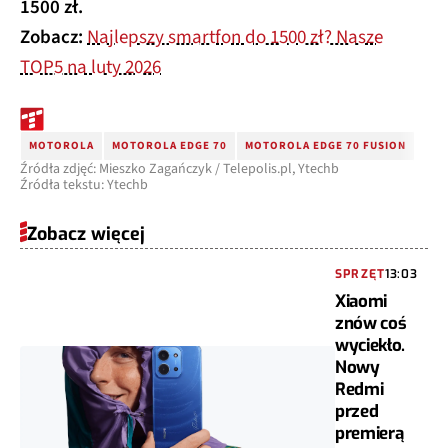
1500 zł.
Zobacz:
Najlepszy smartfon do 1500 zł? Nasze
TOP5 na luty 2026
MOTOROLA
MOTOROLA EDGE 70
MOTOROLA EDGE 70 FUSION
Źródła zdjęć: Mieszko Zagańczyk / Telepolis.pl, Ytechb
Źródła tekstu: Ytechb
Zobacz więcej
SPRZĘT
13:03
Xiaomi
znów coś
wyciekło.
Nowy
Redmi
przed
premierą