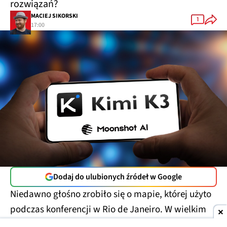
rozwiązań?
MACIEJ SIKORSKI
1
17:00
Dodaj do ulubionych źródeł w Google
Niedawno głośno zrobiło się o mapie, której użyto
podczas konferencji w Rio de Janeiro. W wielkim
skrócie można napisać, że
nie miała ona zbyt