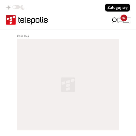
Zaloguj się
32