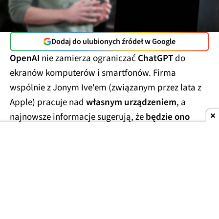
Dodaj do ulubionych źródeł w Google
OpenAI
nie zamierza ograniczać
ChatGPT
do
ekranów komputerów i smartfonów. Firma
wspólnie z Jonym Ive'em (związanym przez lata z
Apple) pracuje nad
własnym urządzeniem
, a
najnowsze informacje sugerują, że
będzie ono
wyglądało inaczej niż typowy inteligentny
głośnik.