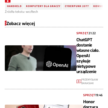
HANDHELD
KOMPUTERY DLA GRACZY
CYBERPUNK 2077
KONSOLA 
Źródła tekstu: wccftech
Zobacz więcej
SPRZĘT
21:22
ChatGPT
dostanie
własne ciało.
OpenAI
szykuje
nietypowe
urządzenie
PRZEMYSŁAW
0
BANASIAK
SPRZĘT
19:46
Honor
dorzuca