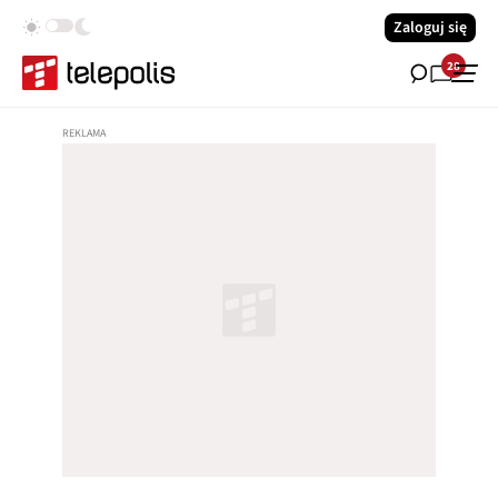
Zaloguj się
28