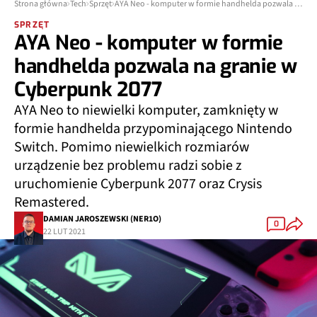
Strona główna
Tech
Sprzęt
AYA Neo - komputer w formie handhelda pozwala na granie w Cyberpunk 2077
SPRZĘT
AYA Neo - komputer w formie
handhelda pozwala na granie w
Cyberpunk 2077
AYA Neo to niewielki komputer, zamknięty w
formie handhelda przypominającego Nintendo
Switch. Pomimo niewielkich rozmiarów
urządzenie bez problemu radzi sobie z
uruchomienie Cyberpunk 2077 oraz Crysis
Remastered.
DAMIAN JAROSZEWSKI (NER1O)
0
22 LUT 2021