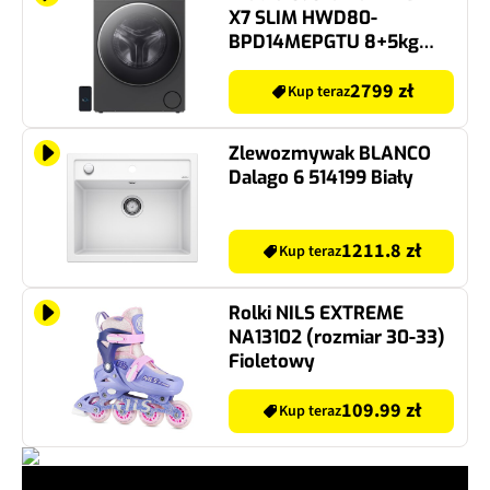
X7 SLIM HWD80-
BPD14MEPGTU 8+5kg
1400 obr/min Smart Dual
Spray hOn Smart Dosing
2799 zł
Kup teraz
Polar Gray Slim
Zlewozmywak BLANCO
Dalago 6 514199 Biały
1211.8 zł
Kup teraz
Rolki NILS EXTREME
NA13102 (rozmiar 30-33)
Fioletowy
109.99 zł
Kup teraz