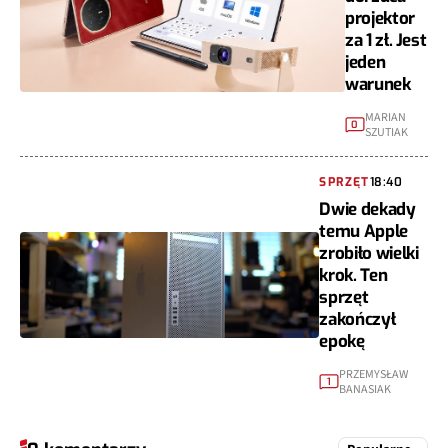
projektor
za 1 zł. Jest
jeden
warunek
MARIAN
0
SZUTIAK
SPRZĘT
18:40
Dwie dekady
temu Apple
zrobiło wielki
krok. Ten
sprzęt
zakończył
epokę
PRZEMYSŁAW
1
BANASIAK