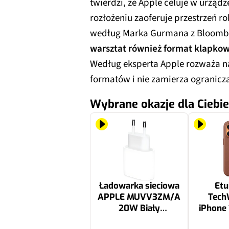
twierdzi, że Apple celuje w urządz
rozłożeniu zaoferuje przestrzeń r
według Marka Gurmana z Bloomber
warsztat również format klapkow
Według eksperta Apple rozważa 
formatów i nie zamierza ogranicza
Wybrane okazje dla Ciebie
Ładowarka sieciowa
Etu
APPLE MUVV3ZM/A
Tech
20W Biały
iPhone 
ładowarka do