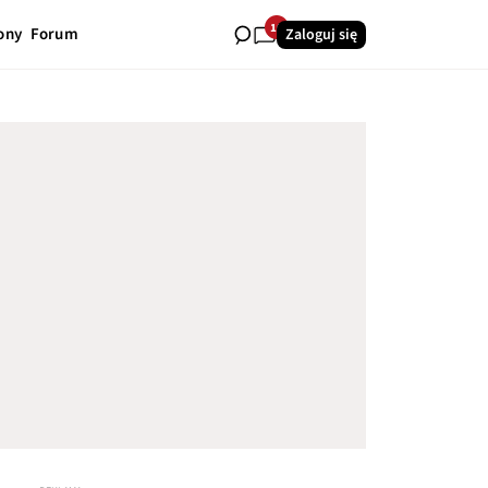
10
ony
Forum
Zaloguj się