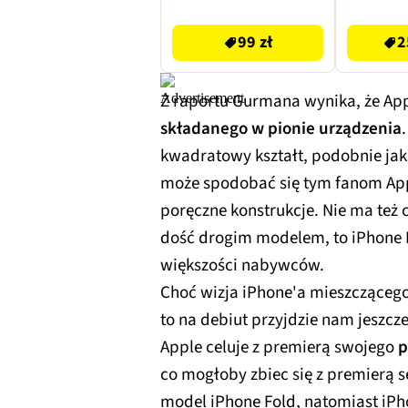
telefonu USB-C
99 zł
319 zł
99 zł
2
Z raportu Gurmana wynika, że App
składanego w pionie urządzenia
kwadratowy kształt, podobnie jak 
może spodobać się tym fanom Appl
poręczne konstrukcje. Nie ma też 
dość drogim modelem, to iPhone Fl
większości nabywców.
Choć wizja iPhone'a mieszczącego 
to na debiut przyjdzie nam jeszcz
Apple celuje z premierą swojego
p
co mogłoby zbiec się z premierą s
model iPhone Fold, natomiast iPh