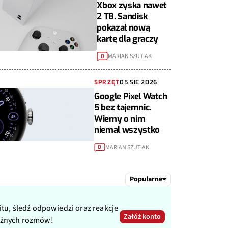
Xbox zyska nawet
2 TB. Sandisk
pokazał nową
kartę dla graczy
MARIAN SZUTIAK
0
SPRZĘT
05 SIE 2026
Google Pixel Watch
5 bez tajemnic.
Wiemy o nim
niemal wszystko
MARIAN SZUTIAK
0
Popularne
itu, śledź odpowiedzi oraz reakcje
Załóż konto
ażnych rozmów!