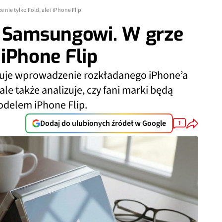
nie tylko Fold, ale i iPhone Flip
ł Samsungowi. W grze
i iPhone Flip
lanuje wprowadzenie rozkładanego iPhone’a
e także analizuje, czy fani marki będą
odelem iPhone Flip.
Dodaj do ulubionych źródeł w Google
1