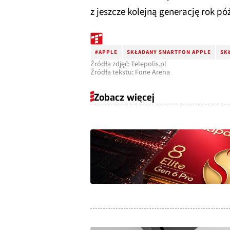
z jeszcze kolejną generację rok póź
#APPLE
SKŁADANY SMARTFON APPLE
SK
Źródła zdjęć: Telepolis.pl
Źródła tekstu: Fone Arena
Zobacz więcej