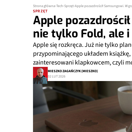
Strona główna
Tech
Sprzęt
Apple pozazdrościł Samsungowi. W grze 
SPRZĘT
Apple pozazdrości
nie tylko Fold, ale 
Apple się rozkręca. Już nie tylko p
przypominającego układem książkę, al
zainteresowani klapkowcem, czyli m
MIESZKO ZAGAŃCZYK (MIESZKO)
02 LUT 2026