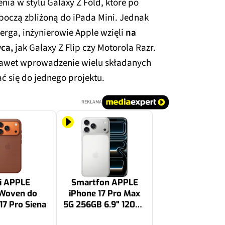
enia w stylu Galaxy Z Fold, które po
oboczą zbliżoną do iPada Mini. Jednak
ga, inżynierowie Apple wzięli
na
ca,
jak Galaxy Z Flip czy Motorola Razr.
nawet wprowadzenie wielu składanych
ć się do jednego projektu.
REKLAMA
i APPLE
Smartfon APPLE
Woven do
iPhone 17 Pro Max
17 Pro Siena
5G 256GB 6.9" 120Hz
Srebrny