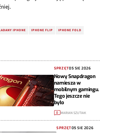
niej.
ŁADANY IPHONE
IPHONE FLIP
IPHONE FOLD
SPRZĘT
05 SIE 2026
Nowy Snapdragon
namiesza w
mobilnym gamingu.
Tego jeszcze nie
było
MARIAN SZUTIAK
0
SPRZĘT
05 SIE 2026