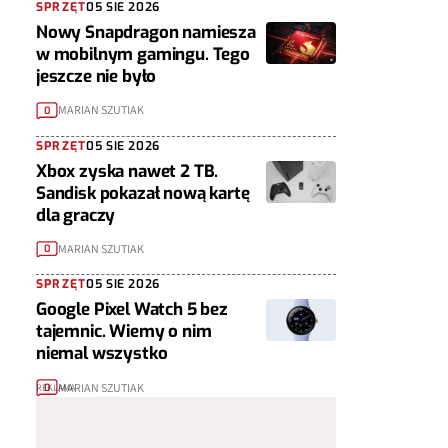
SPRZĘT
05 SIE 2026
Nowy Snapdragon namiesza
w mobilnym gamingu. Tego
jeszcze nie było
MARIAN SZUTIAK
0
SPRZĘT
05 SIE 2026
Xbox zyska nawet 2 TB.
Sandisk pokazał nową kartę
dla graczy
MARIAN SZUTIAK
0
SPRZĘT
05 SIE 2026
Google Pixel Watch 5 bez
tajemnic. Wiemy o nim
niemal wszystko
MARIAN SZUTIAK
0