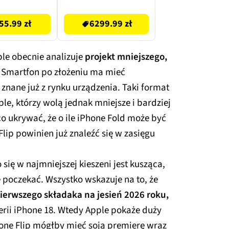
6299.99 zł
55.99 zł
6299.99 zł
le obecnie analizuje
projekt mniejszego,
. Smartfon po złożeniu ma mieć
znane już z rynku urządzenia. Taki format
e, którzy wolą jednak mniejsze i bardziej
co ukrywać, że o ile iPhone Fold może być
ip powinien już znaleźć się w zasięgu
się w najmniejszej kieszeni jest kusząca,
e poczekać. Wszystko wskazuje na to, że
ierwszego składaka na jesień 2026 roku,
erii iPhone 18. Wtedy Apple pokaże duży
one Flip mógłby mieć soją premierę wraz