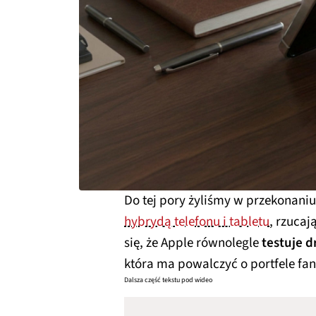
Do tej pory żyliśmy w przekonaniu
hybrydą telefonu i tabletu
, rzucaj
się, że Apple równolegle
testuje d
która ma powalczyć o portfele 
Dalsza część tekstu pod wideo