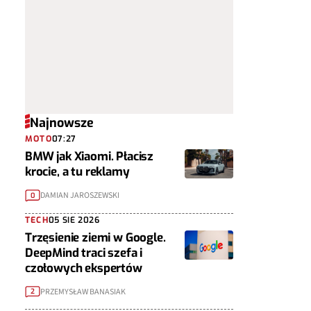
Najnowsze
MOTO
07:27
BMW jak Xiaomi. Płacisz
krocie, a tu reklamy
DAMIAN JAROSZEWSKI
0
TECH
05 SIE 2026
Trzęsienie ziemi w Google.
DeepMind traci szefa i
czołowych ekspertów
PRZEMYSŁAW BANASIAK
2