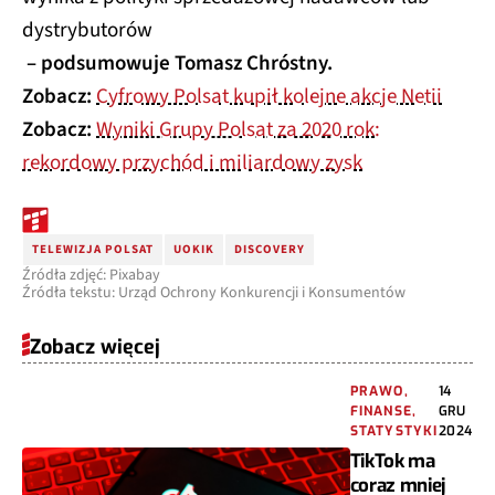
dystrybutorów
– podsumowuje Tomasz Chróstny.
Zobacz:
Cyfrowy Polsat kupił kolejne akcje Netii
Zobacz:
Wyniki Grupy Polsat za 2020 rok:
rekordowy przychód i miliardowy zysk
TELEWIZJA POLSAT
UOKIK
DISCOVERY
Źródła zdjęć: Pixabay
Źródła tekstu: Urząd Ochrony Konkurencji i Konsumentów
Zobacz więcej
PRAWO,
14
FINANSE,
GRU
STATYSTYKI
2024
TikTok ma
coraz mniej