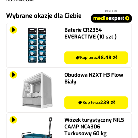
REKLAMA
Wybrane okazje dla Ciebie
Baterie CR2354
EVERACTIVE (10 szt.)
48.48 zł
Kup teraz
Obudowa NZXT H3 Flow
Biały
239 zł
Kup teraz
Wózek turystyczny NILS
CAMP NC4306
Turkusowy 60 kg