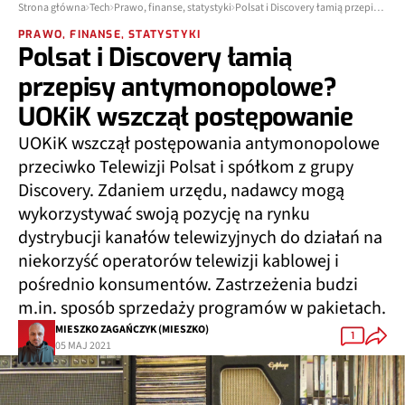
Strona główna
Tech
Prawo, finanse, statystyki
Polsat i Discovery łamią przepisy antymonopolowe? UOKiK wszczął postępowanie
PRAWO, FINANSE, STATYSTYKI
Polsat i Discovery łamią
przepisy antymonopolowe?
UOKiK wszczął postępowanie
UOKiK wszczął postępowania antymonopolowe
przeciwko Telewizji Polsat i spółkom z grupy
Discovery. Zdaniem urzędu, nadawcy mogą
wykorzystywać swoją pozycję na rynku
dystrybucji kanałów telewizyjnych do działań na
niekorzyść operatorów telewizji kablowej i
pośrednio konsumentów. Zastrzeżenia budzi
m.in. sposób sprzedaży programów w pakietach.
MIESZKO ZAGAŃCZYK (MIESZKO)
1
05 MAJ 2021