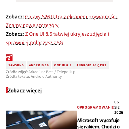
Zobacz:
Galaxy S26 Ultra z ekranem prywatności.
Znamy nowe szczegóły
Zobacz:
Z One UI 8.5 łatwiej ukryjesz zdjęcia i
sprawniej połączysz z 5G
SAMSUNG
ANDROID 16
ONE UI 8.5
ANDROID 16 QPR2
Źródła zdjęć: Arkadiusz Bała / Telepolis.pl
Źródła tekstu: Android Authority
Zobacz więcej
05
OPROGRAMOWANIE
SIE
2026
Microsoft wycofuje
się rakiem. Chodzi o