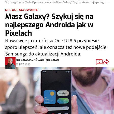
Strona główna
Tech
Oprogramowanie
Masz Galaxy? Szykuj się na najlepszego Androida jak w Pixelach
OPROGRAMOWANIE
Masz Galaxy? Szykuj się na
najlepszego Androida jak w
Pixelach
Nowa wersja interfejsu One UI 8.5 przyniesie
sporo ulepszeń, ale oznacza też nowe podejście
Samsunga do aktualizacji Androida.
MIESZKO ZAGAŃCZYK (MIESZKO)
0
03 PAŹ 2025