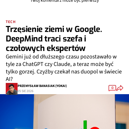
TECH
Trzęsienie ziemi w Google.
DeepMind traci szefa i
czołowych ekspertów
Gemini już od dłuższego czasu pozostawało w
tyle za ChatGPT czy Claude, a teraz może być
tylko gorzej. Czyżby czekał nas duopol w świecie
AI?
PRZEMYSŁAW BANASIAK (YOKAI)
0
05 SIE 2026