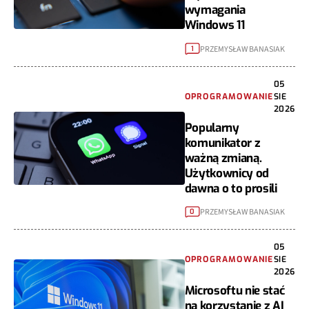
wymagania
Windows 11
PRZEMYSŁAW BANASIAK
1
05
OPROGRAMOWANIE
SIE
2026
Popularny
komunikator z
ważną zmianą.
Użytkownicy od
dawna o to prosili
PRZEMYSŁAW BANASIAK
0
05
OPROGRAMOWANIE
SIE
2026
Microsoftu nie stać
na korzystanie z AI