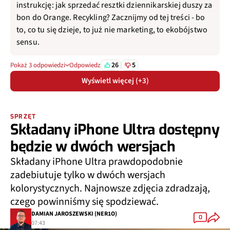
instrukcję: jak sprzedać resztki dziennikarskiej duszy za
bon do Orange. Recykling? Zacznijmy od tej treści - bo
to, co tu się dzieje, to już nie marketing, to ekobójstwo
sensu.
26
5
Pokaż 3 odpowiedzi
Odpowiedz
Wyświetl więcej (+3)
SPRZĘT
Składany iPhone Ultra dostępny
będzie w dwóch wersjach
Składany iPhone Ultra prawdopodobnie
zadebiutuje tylko w dwóch wersjach
kolorystycznych. Najnowsze zdjęcia zdradzają,
czego powinniśmy się spodziewać.
DAMIAN JAROSZEWSKI (NER1O)
0
07:43