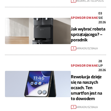
REDAKCJA TELEPOLIS
1
03
SPONSOROWANE
SIE
2026
Jak wybrać robota
sprzątającego? –
poradnik
ARKADIUSZ BAŁA
1
28
SPONSOROWANE
LIP
2026
Rewolucja dzieje
się na naszych
oczach. Ten
smartfon jest na
to dowodem
ARKADIUSZ BAŁA
1