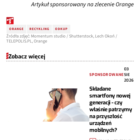
Artykuł sponsorowany na zlecenie Orange
ORANGE
RECYKLING
ODKUP
Źródła zdjęć: Momentum studio / Shutterstock, Lech Okoń /
TELEPOLIS.PL, Orange
Zobacz więcej
03
SPONSOROWANE
SIE
2026
Składane
smartfony nowej
generacji - czy
właśnie patrzymy
na przyszłość
urządzeń
mobilnych?