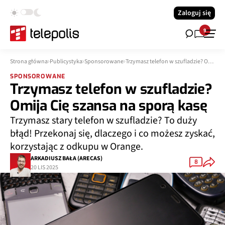
Zaloguj się
9
Strona główna
Publicystyka
Sponsorowane
Trzymasz telefon w szufladzie? Omija Cię szansa na sporą kasę
SPONSOROWANE
Trzymasz telefon w szufladzie?
Omija Cię szansa na sporą kasę
Trzymasz stary telefon w szufladzie? To duży
błąd! Przekonaj się, dlaczego i co możesz zyskać,
korzystając z odkupu w Orange.
ARKADIUSZ BAŁA (ARECAS)
8
20 LIS 2025