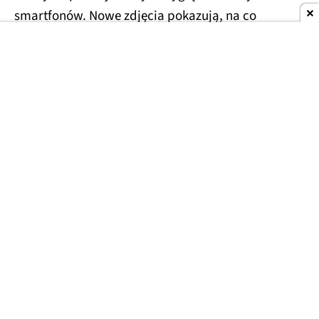
smartfonów. Nowe zdjęcia pokazują, na co
konkretnie możemy liczyć.
Apple iPhone Ultra w dwóch kolorach
Znany informator Sonny Dickson opublikował