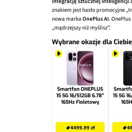
integrację sztucznej inteligencji
znakiem jest hasło promocyjne „Int
nowa marka
OnePlus AI
. OnePlus
„mądrzejszy niż myślisz”.
Wybrane okazje dla Ciebie
Smartfon ONEPLUS
Smartf
15 5G 16/512GB 6.78"
15 5G 16
165Hz Fioletowy
165H
4499.99 zł
4699.99 zł
4499.99 zł
46