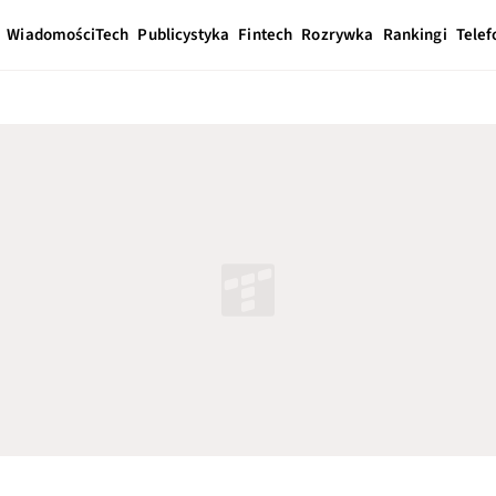
Wiadomości
Tech
Publicystyka
Fintech
Rozrywka
Rankingi
Telef