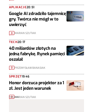
APLIKACJE
20:51
Google AI zdradziło tajemnicę
gry. Twórca nie mógł w to
uwierzyć
MARIAN SZUTIAK
0
TECH
20:17
40 miliardów złotych na
jedną fabrykę. Rynek pamięci
oszalał
PRZEMYSŁAW BANASIAK
0
SPRZĘT
19:46
Honor dorzuca projektor za 1
zł. Jest jeden warunek
MARIAN SZUTIAK
0