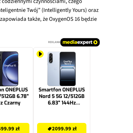
z codziennymi czynnościami, czego
eligentnie Twój” (Intelligently Yours) oraz
 zapowiada także, że OxygenOS 16 będzie
REKLAMA
on ONEPLUS
Smartfon ONEPLUS
/512GB 6.78"
Nord 5 5G 12/512GB
z Czarny
6.83" 144Hz
Niebieski
2099.99 zł
99.99 zł
2099.99 zł