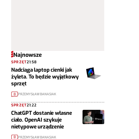
Najnowsze
SPRZĘT
21:58
Nadciąga laptop cienki jak
żyleta. To będzie wyjątkowy
sprzęt
PRZEMYSŁAW BANASIAK
0
SPRZĘT
21:22
ChatGPT dostanie własne
ciało. OpenAI szykuje
nietypowe urządzenie
PRZEMYSŁAW BANASIAK
0