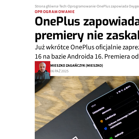
Strona główna
Tech
Oprogramowanie
OnePlus zapowiada OxygenO
OPROGRAMOWANIE
OnePlus zapowiada
premiery nie zaska
Już wkrótce OnePlus oficjalnie zap
16 na bazie Androida 16. Premiera od
MIESZKO ZAGAŃCZYK (MIESZKO)
06 PAŹ 2025