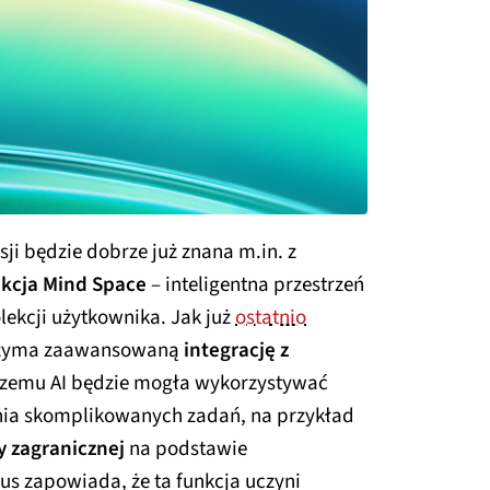
i będzie dobrze już znana m.in. z
kcja Mind Space
– inteligentna przestrzeń
ekcji użytkownika. Jak już
ostatnio
trzyma zaawansowaną
integrację z
czemu AI będzie mogła wykorzystywać
ia skomplikowanych zadań, na przykład
y zagranicznej
na podstawie
s zapowiada, że ta funkcja uczyni