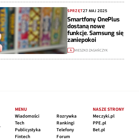
SPRZĘT
27 MAJ 2025
Smartfony OnePlus
dostaną nowe
funkcje. Samsung się
zaniepokoi
MIESZKO ZAGAŃCZYK
4
MENU
NASZE STRONY
Wiadomości
Rozrywka
Meczyki.pl
Tech
Rankingi
PPE.pl
y
Publicystyka
Telefony
Bet.pl
Fintech
Forum