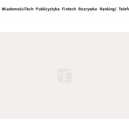
Wiadomości
Tech
Publicystyka
Fintech
Rozrywka
Rankingi
Telef