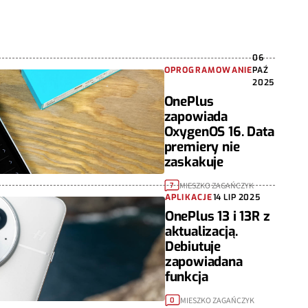
06
OPROGRAMOWANIE
PAŹ
2025
OnePlus
zapowiada
OxygenOS 16. Data
premiery nie
zaskakuje
MIESZKO ZAGAŃCZYK
7
APLIKACJE
14 LIP 2025
OnePlus 13 i 13R z
aktualizacją.
Debiutuje
zapowiadana
funkcja
MIESZKO ZAGAŃCZYK
0