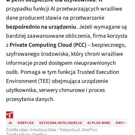
przypadku funkcji AI przetwarzających wrażliwe
dane producent stawia na przetwarzanie
bezpośrednio na urządzeniu
. Jeżeli wymagane są
bardziej zaawansowane obliczenia, firma korzysta
z
Private Computing Cloud (PCC)
– bezpiecznego,
szyfrowanego środowiska, który chroni wrażliwe
informacje przed dostępem nieuprawnionych
osób. Pomaga w tym funkcja Trusted Execution
Environment (TEE) obejmująca urządzenie
użytkownika, serwery chmurowe i proces
przesyłania danych.
AI
ONEPLUS
SZTUCZNA INTELIGENCJA
AI PLUS MIND
ONEPLUS A
Źródła zdjęć: Arkadiusz Bała / Telepolis.pl, OnePlus
Źródła tekstu: OnePlus