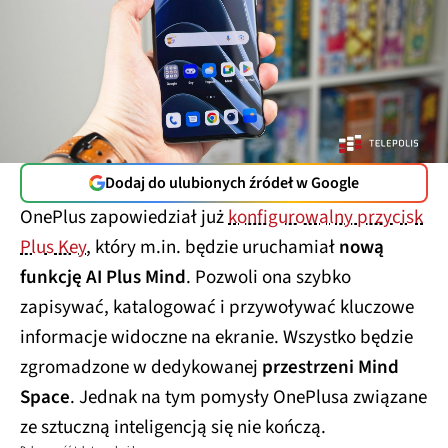
Dodaj do ulubionych źródeł w Google
OnePlus zapowiedział już
konfigurowalny przycisk
Plus Key
, który m.in. będzie uruchamiał
nową
funkcję AI Plus Mind
. Pozwoli ona szybko
zapisywać, katalogować i przywoływać kluczowe
informacje widoczne na ekranie. Wszystko będzie
zgromadzone w dedykowanej
przestrzeni Mind
Space
. Jednak na tym pomysły OnePlusa związane
ze sztuczną inteligencją się nie kończą.
Dalsza część tekstu pod wideo