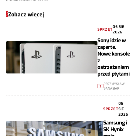
Zobacz więcej
06 SIE
SPRZĘT
2026
Sony idzie w
zaparte.
Nowe konsole
z
ostrzeżeniem
przed płytami
PRZEMYSŁAW
2
BANASIAK
06
SPRZĘT
SIE
2026
Samsung i
SK Hynix
mają