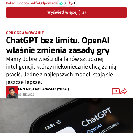
0
1
Pokaż 1 odpowiedź
Odpowiedz
Wyświetl więcej (+2)
OPROGRAMOWANIE
ChatGPT bez limitu. OpenAI
właśnie zmienia zasady gry
Mamy dobre wieści dla fanów sztucznej
inteligencji, którzy niekoniecznie chcą za nią
płacić. Jedne z najlepszych modeli stają się
jeszcze lepsze.
PRZEMYSŁAW BANASIAK (YOKAI)
0
06 SIE 2026