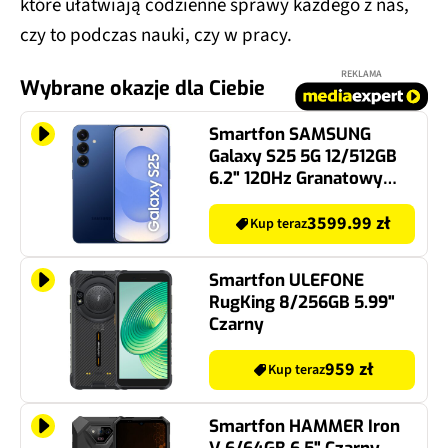
które ułatwiają codzienne sprawy każdego z nas,
czy to podczas nauki, czy w pracy.
REKLAMA
Wybrane okazje dla Ciebie
Smartfon SAMSUNG
Galaxy S25 5G 12/512GB
6.2" 120Hz Granatowy
SM-S931 EU
3599.99 zł
Kup teraz
Smartfon ULEFONE
RugKing 8/256GB 5.99"
Czarny
959 zł
Kup teraz
Smartfon HAMMER Iron
V 6/64GB 6.5" Czarny