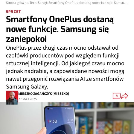
Strona główna
Tech
Sprzęt
Smartfony OnePlus dostaną nowe funkcje. Samsung się zaniepokoi
SPRZĘT
Smartfony OnePlus dostaną
nowe funkcje. Samsung się
zaniepokoi
OnePlus przez długi czas mocno odstawał od
czołówki producentów pod względem funkcji
sztucznej inteligencji. Od jakiegoś czasu mocno
jednak nadrabia, a zapowiadane nowości mogą
nawet przegonić rozwiązania AI ze smartfonów
Samsung Galaxy.
MIESZKO ZAGAŃCZYK (MIESZKO)
4
27 MAJ 2025