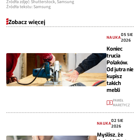
Źródła zdjęć: Shutterstock, Samsung
Źródła tekstu: Samsung
Zobacz więcej
05 SIE
NAUKA
2026
Koniec
trucia
Polaków.
Od jutra nie
kupisz
takich
mebli
PAWEŁ
3
MARETYCZ
02 SIE
NAUKA
2026
Myślisz, że