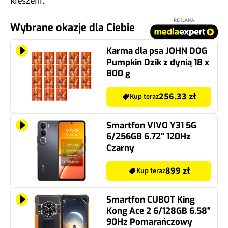
kieszeni.
REKLAMA
Wybrane okazje dla Ciebie
Karma dla psa JOHN DOG
Pumpkin Dzik z dynią 18 x
800 g
256.33 zł
Kup teraz
Smartfon VIVO Y31 5G
6/256GB 6.72" 120Hz
Czarny
899 zł
Kup teraz
Smartfon CUBOT King
Kong Ace 2 6/128GB 6.58"
90Hz Pomarańczowy