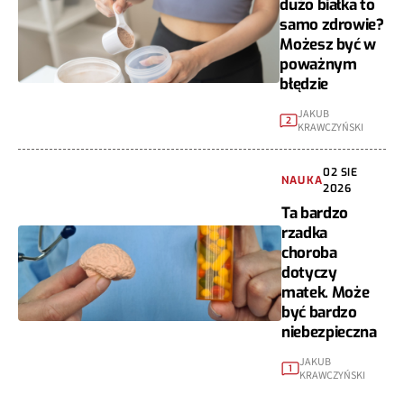
dużo białka to
samo zdrowie?
Możesz być w
poważnym
błędzie
JAKUB
2
KRAWCZYŃSKI
02 SIE
NAUKA
2026
Ta bardzo
rzadka
choroba
dotyczy
matek. Może
być bardzo
niebezpieczna
JAKUB
1
KRAWCZYŃSKI