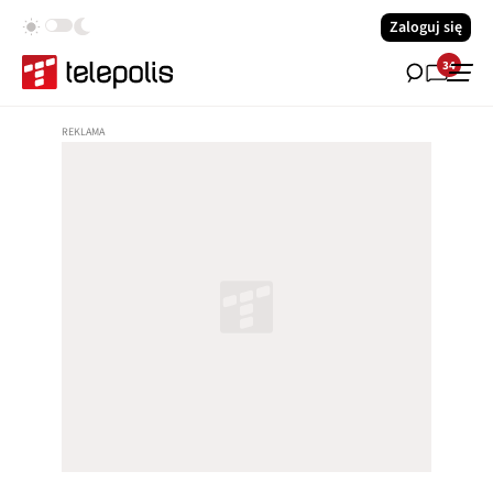
Zaloguj się
34